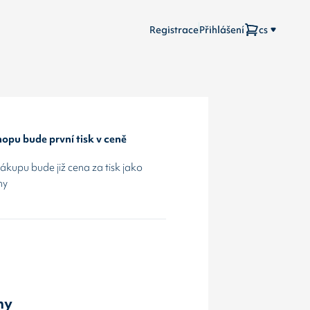
Registrace
Přihlášení
cs
opu bude první tisk v ceně
kupu bude již cena za tisk jako
hy
ny