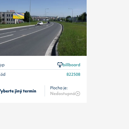
Kód
yp
billboard
Kód
822508
Plocha je:
8 390
Kč/měsí
yberte jiný termín
Nedostupná
13 400
Kč/měs