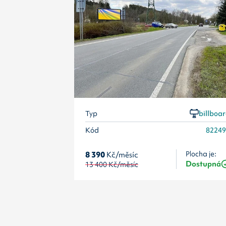
Typ
billboa
Kód
8224
8 390
Kč/měsíc
Plocha je:
Dostupná
13 400
Kč/měsíc