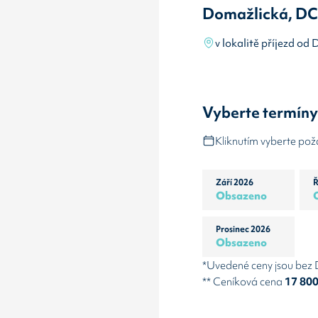
Domažlická, DC
v lokalitě příjezd o
Vyberte termín
Kliknutím vyberte po
Září 2026
Ř
Obsazeno
Prosinec 2026
Obsazeno
*Uvedené ceny jsou bez
** Ceníková cena
17 80