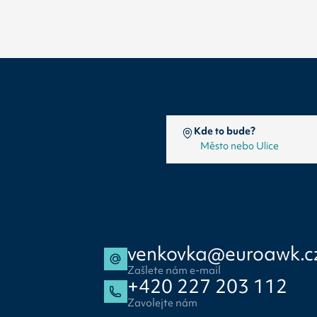
Kde to bude?
venkovka@euroawk.c
Zašlete nám e-mail
+420 227 203 112
Zavolejte nám