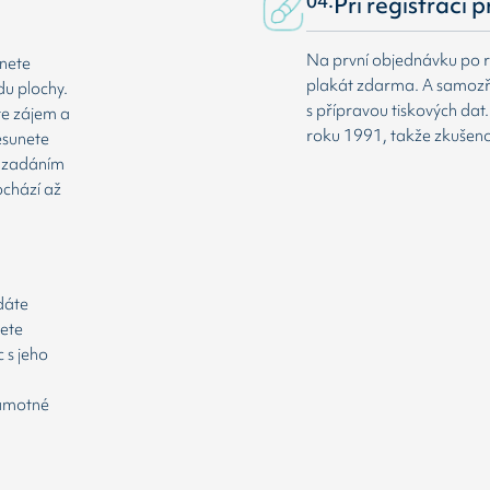
04.
Při registraci 
Na první objednávku po r
dnete
plakát zdarma. A samozř
du plochy.
s přípravou tiskových da
te zájem a
roku 1991, takže zkušenost
esunete
že zadáním
ochází až
odáte
cete
 s jeho
samotné