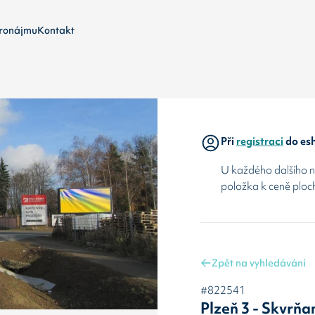
ronájmu
Kontakt
Při
registraci
do esh
U každého dalšího ná
položka k ceně ploc
Zpět na vyhledávání
#822541
Plzeň 3 - Skvrňa