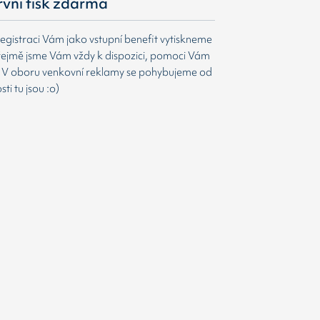
první tisk zdarma
egistraci Vám jako vstupní benefit vytiskneme
ejmě jsme Vám vždy k dispozici, pomoci Vám
t. V oboru venkovní reklamy se pohybujeme od
i tu jsou :o)