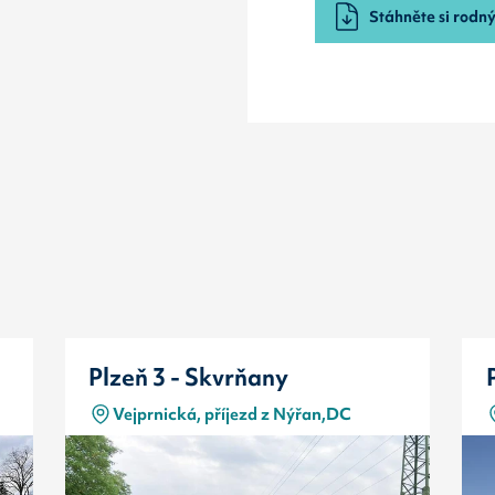
Stáhněte si rodný 
Plzeň 3 - Skvrňany
Vejprnická, příjezd z Nýřan,DC