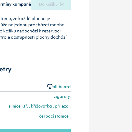
termíny kampaně
Do košíku
tomu, že každá plocha je
může najednou procházet mnoho
o košíku nedochází k rezervaci
ntrole dostupnosti plochy dochází
etry
billboard
cigarety,
silnice I.tř. , křižovatka , příjezd ,
čerpací stanice ,