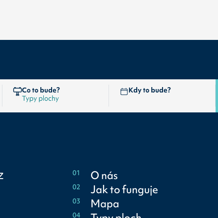
Co to bude?
Kdy to bude?
z
01
O nás
02
Jak to funguje
03
Mapa
04
Typy ploch