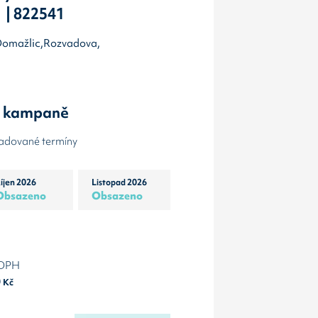
 | 822541
d Domažlic,Rozvadova,
y kampaně
žadované termíny
íjen 2026
Listopad 2026
Obsazeno
Obsazeno
 DPH
0
Kč