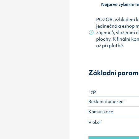
Nejprve vyberte 
POZOR, vzhledem k 
jedinečná a eshop 
zájemců, vložením d
plochy. K finální ko
až při platbě.
Základní param
Typ
Reklamní omezení
Komunikace
V okolí