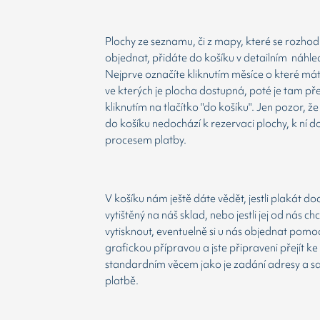
Plochy ze seznamu, či z mapy, které se rozho
objednat, přidáte do košíku v detailním náhle
Nejprve označíte kliknutím měsíce o které má
ve kterých je plocha dostupná, poté je tam př
kliknutím na tlačítko "do košíku". Jen pozor, 
do košíku nedochází k rezervaci plochy, k ní d
procesem platby.
V košíku nám ještě dáte vědět, jestli plakát d
vytištěný na náš sklad, nebo jestli jej od nás ch
vytisknout, eventuelně si u nás objednat pomoc
grafickou přípravou a jste připraveni přejít ke
standardním věcem jako je zadání adresy a 
platbě.