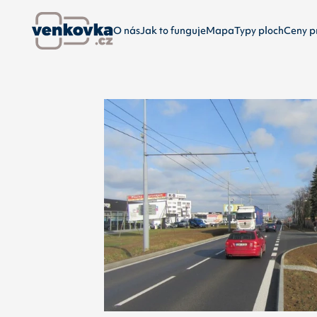
O nás
Jak to funguje
Mapa
Typy ploch
Ceny p