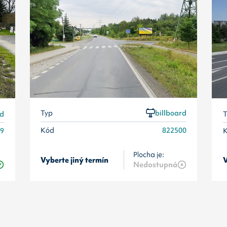
Typ
billboard
T
rd
Kód
822500
99
Plocha je:
Vyberte jiný termín
V
Nedostupná