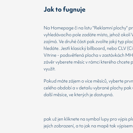
Jak to fugnuje
Na Homepage či na listu "Reklamní plochy" prv
vyhledávacího pole zadáte místo, jehož okolí 
zajímá. Ve druhé části pak zvolíte jaký typ plo
hledáte. Jestli klasický billboard, nebo CLV (Ci
Vitrine - podsvětlená plocha v zastávkách MH
závěr vyberete měsíc v rámci kterého chcete 
využít.
Pokud máte zájem o více měsíců, vyberte prvn
celého období a v detailu vybrané plochy pak 
další měsíce, ve kterých je dostupná.
pak už jen kliknete na symbol lupy pro výpis p
jejich zobrazení, a to jak na mapě tak výpisem