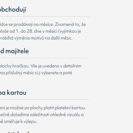
obchodují
ídce se prodávají na měsíce. Znamená to, že
loše od 1. do 28. dne v měsíci (vyjímkou je
probíhá výměna motivů na další měsic.
d majitele
lochy hračkou. Vše je uvedeno v detailním
a příslušný měsíc si ji vyberete a poté
ba kartou
í je možné za plochy platit platební kartou.
čně doladíme záležitosti ohledně vizuálu a
ně směřuje k výlepu.