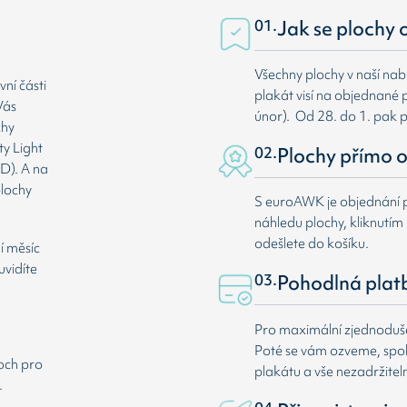
01.
Jak se plochy 
Všechny plochy v naší nab
ní části
plakát visí na objednané p
Vás
únor). Od 28. do 1. pak 
chy
ty Light
02.
Plochy přímo o
D). A na
plochy
S euroAWK je objednání p
náhledu plochy, kliknutím n
odešlete do košíku.
í měsíc
uvidíte
03.
Pohodlná plat
Pro maximální zjednodušen
Poté se vám ozveme, spole
loch pro
plakátu a vše nezadržitel
.