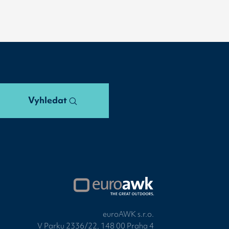
Vyhledat
euroAWK s.r.o.
V Parku 2336/22, 148 00 Praha 4