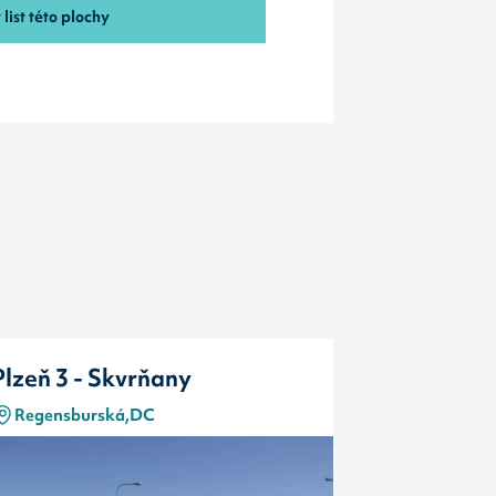
list této plochy
Plzeň 3 - Skvrňany
Plzeň 3 -
Regensburská,DC
Regensbur
Typ