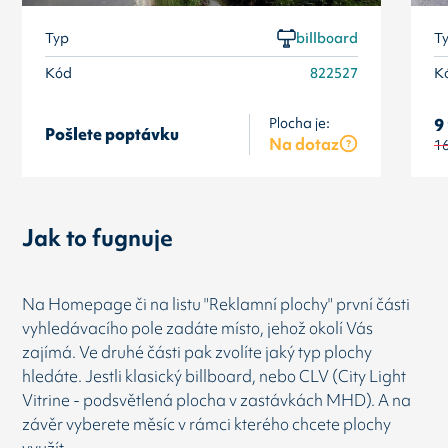
Typ
billboard
T
Kód
822527
K
Plocha je:
9
Pošlete poptávku
Na dotaz
1
Jak to fugnuje
Na Homepage či na listu "Reklamní plochy" první části
vyhledávacího pole zadáte místo, jehož okolí Vás
zajímá. Ve druhé části pak zvolíte jaký typ plochy
hledáte. Jestli klasický billboard, nebo CLV (City Light
Vitrine - podsvětlená plocha v zastávkách MHD). A na
závěr vyberete měsíc v rámci kterého chcete plochy