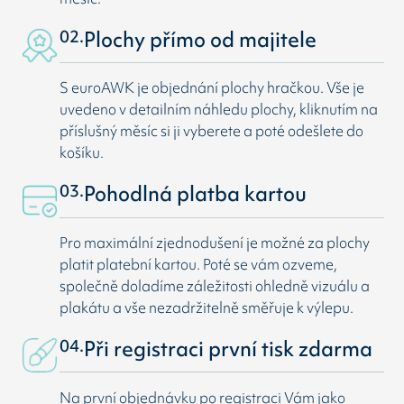
02.
Plochy přímo od majitele
S euroAWK je objednání plochy hračkou. Vše je
uvedeno v detailním náhledu plochy, kliknutím na
příslušný měsíc si ji vyberete a poté odešlete do
košíku.
03.
Pohodlná platba kartou
Pro maximální zjednodušení je možné za plochy
platit platební kartou. Poté se vám ozveme,
společně doladíme záležitosti ohledně vizuálu a
plakátu a vše nezadržitelně směřuje k výlepu.
04.
Při registraci první tisk zdarma
Na první objednávku po registraci Vám jako