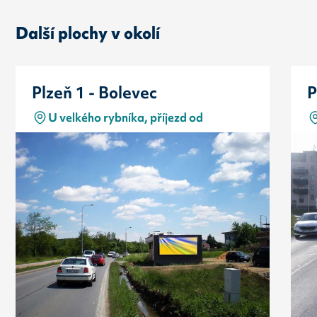
Další plochy v okolí
Plzeň 1 - Bolevec
P
U velkého rybníka, příjezd od