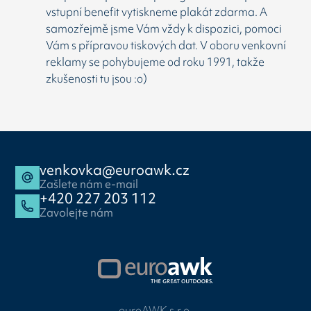
vstupní benefit vytiskneme plakát zdarma. A
samozřejmě jsme Vám vždy k dispozici, pomoci
Vám s přípravou tiskových dat. V oboru venkovní
reklamy se pohybujeme od roku 1991, takže
zkušenosti tu jsou :o)
venkovka@euroawk.cz
Zašlete nám e-mail
+420 227 203 112
Zavolejte nám
euroAWK s.r.o.