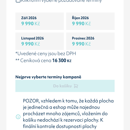
Kliknutím vyberte požadované termíny
Září 2026
Říjen 2026
9 990
Kč
9 990
Kč
Listopad 2026
Prosinec 2026
9 990
Kč
9 990
Kč
*Uvedené ceny jsou bez DPH
** Ceníková cena
16 300
Kč
Nejprve vyberte termíny kampaně
Do košíku
POZOR, vzhledem k tomu, že každá plocha
je jedinečná a eshop může najednou
procházet mnoho zájemců, vložením do
košíku nedochází k rezervaci plochy. K
finální kontrole dostupnosti plochy