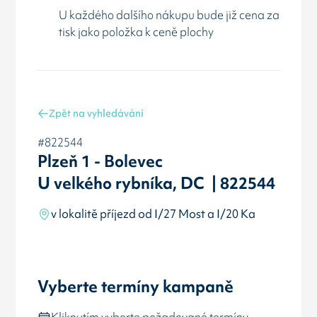
U každého dalšího nákupu bude již cena za
tisk jako položka k ceně plochy
Zpět na vyhledávání
#822544
Plzeň 1 - Bolevec
U velkého rybníka, DC | 822544
v lokalitě příjezd od I/27 Most a I/20 Ka
Vyberte termíny kampaně