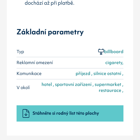
dochází až při platbě.
Základní parametry
Typ
billboard
Reklamní omezení
cigarety,
Komunikace
příjezd , silnice ostatní ,
hotel , sportovní zařízení , supermarket ,
V okolí
restaurace ,
Stáhněte si rodný list této plochy