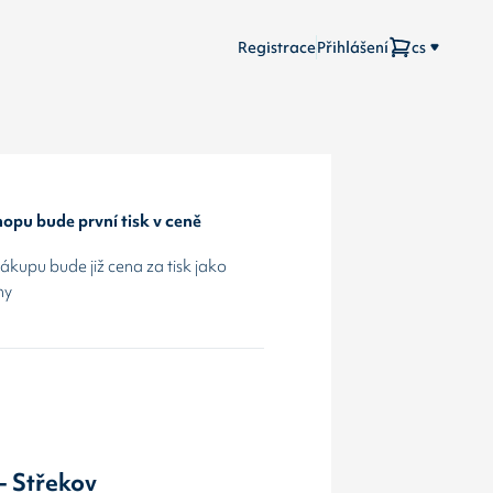
Registrace
Přihlášení
cs
opu bude první tisk v ceně
kupu bude již cena za tisk jako
hy
- Střekov