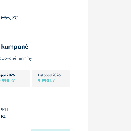
lištěm, ZC
y kampaně
žadované termíny
íjen 2026
Listopad 2026
9 990
Kč
9 990
Kč
 DPH
0
Kč