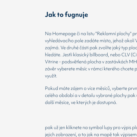
Jak to fugnuje
Na Homepage či na listu "Reklamní plochy" prv
vyhledávacího pole zadáte místo, jehož okolí 
zajímá. Ve druhé části pak zvolíte jaký typ plo
hledáte. Jestli klasický billboard, nebo CLV (Ci
Vitrine - podsvětlená plocha v zastávkách MH
závěr vyberete měsíc v rámci kterého chcete 
využít.
Pokud máte zájem o více měsíců, vyberte prvn
celého období a v detailu vybrané plochy pak 
další měsíce, ve kterých je dostupná.
pak už jen kliknete na symbol lupy pro výpis p
jejich zobrazení, a to jak na mapě tak výpisem