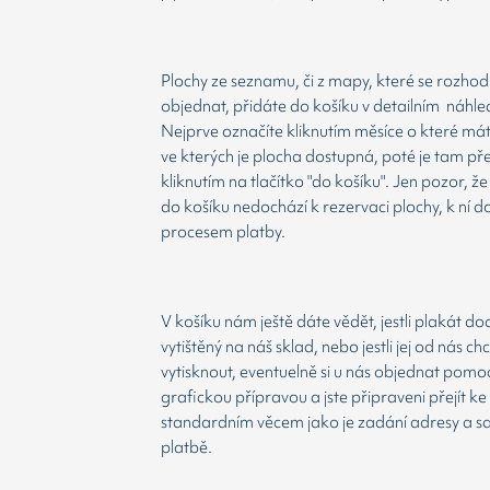
Plochy ze seznamu, či z mapy, které se rozho
objednat, přidáte do košíku v detailním náhle
Nejprve označíte kliknutím měsíce o které má
ve kterých je plocha dostupná, poté je tam př
kliknutím na tlačítko "do košíku". Jen pozor, 
do košíku nedochází k rezervaci plochy, k ní d
procesem platby.
V košíku nám ještě dáte vědět, jestli plakát d
vytištěný na náš sklad, nebo jestli jej od nás ch
vytisknout, eventuelně si u nás objednat pomoc
grafickou přípravou a jste připraveni přejít ke
standardním věcem jako je zadání adresy a 
platbě.