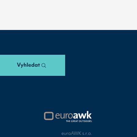
Vyhledat
euroAWK s.r.o.