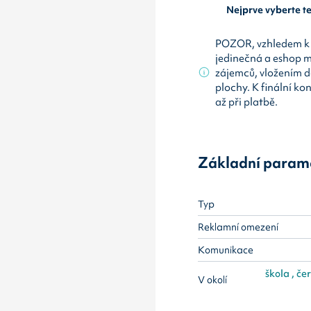
Nejprve vyberte 
POZOR, vzhledem k 
jedinečná a eshop 
zájemců, vložením d
plochy. K finální ko
až při platbě.
Základní param
Typ
Reklamní omezení
Komunikace
škola , čer
V okolí