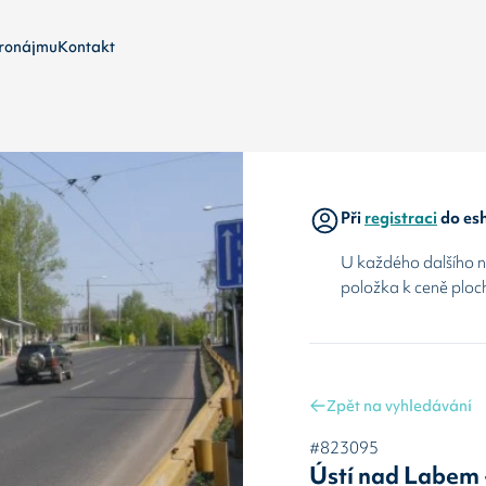
ronájmu
Kontakt
Při
registraci
do esh
U každého dalšího ná
položka k ceně ploc
Zpět na vyhledávání
#823095
Ústí nad Labem 