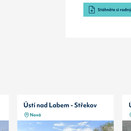
Stáhněte si rodný 
Ústí nad Labem - Střekov
Nová