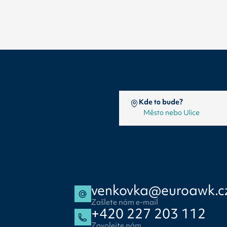
Kde to bude?
venkovka@euroawk.c
Zašlete nám e-mail
+420 227 203 112
Zavolejte nám