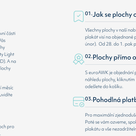
01.
Jak se plochy 
Všechny plochy v naší nab
ní části
plakát visí na objednané p
Vás
únor). Od 28. do 1. pak 
chy
ty Light
02.
Plochy přímo o
D). A na
plochy
S euroAWK je objednání p
náhledu plochy, kliknutím n
odešlete do košíku.
í měsíc
uvidíte
03.
Pohodlná plat
Pro maximální zjednodušen
Poté se vám ozveme, spole
loch pro
plakátu a vše nezadržitel
.