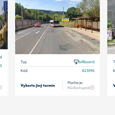
rd
Typ
billboard
T
95
Kód
823096
Plocha je:
Vyberte jiný termín
V
Nedostupná