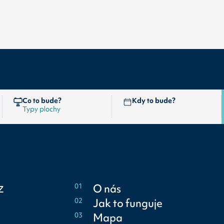
Co to bude?
Kdy to bude?
z
01
O nás
02
Jak to funguje
03
Mapa