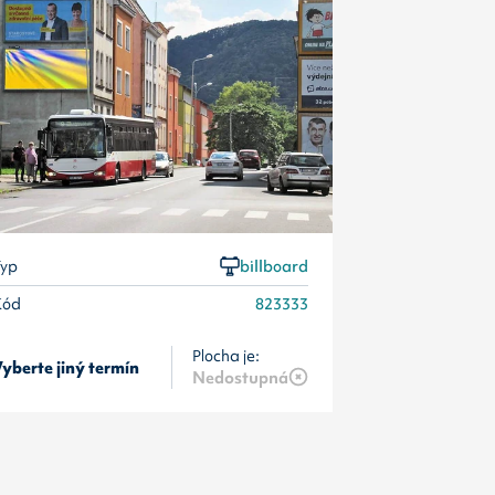
Kód
yp
billboard
Kód
823333
Plocha je:
8 390
Kč/měsí
yberte jiný termín
Nedostupná
13 400
Kč/měs