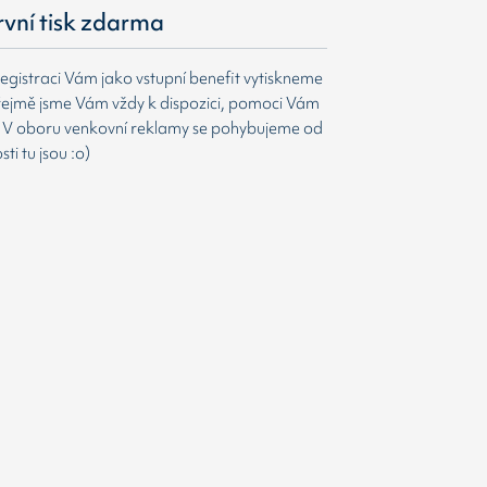
první tisk zdarma
egistraci Vám jako vstupní benefit vytiskneme
ejmě jsme Vám vždy k dispozici, pomoci Vám
t. V oboru venkovní reklamy se pohybujeme od
i tu jsou :o)