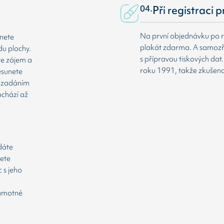
04.
Při registraci 
Na první objednávku po r
dnete
plakát zdarma. A samozř
du plochy.
s přípravou tiskových da
te zájem a
roku 1991, takže zkušenost
esunete
že zadáním
ochází až
odáte
cete
 s jeho
samotné