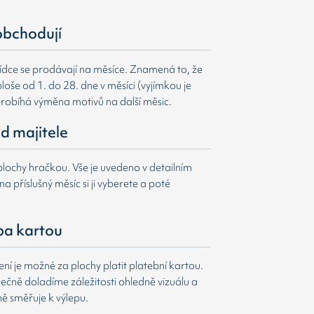
obchodují
ídce se prodávají na měsíce. Znamená to, že
loše od 1. do 28. dne v měsíci (vyjímkou je
probíhá výměna motivů na další měsic.
d majitele
lochy hračkou. Vše je uvedeno v detailním
a příslušný měsíc si ji vyberete a poté
ba kartou
í je možné za plochy platit platební kartou.
čně doladíme záležitosti ohledně vizuálu a
ně směřuje k výlepu.