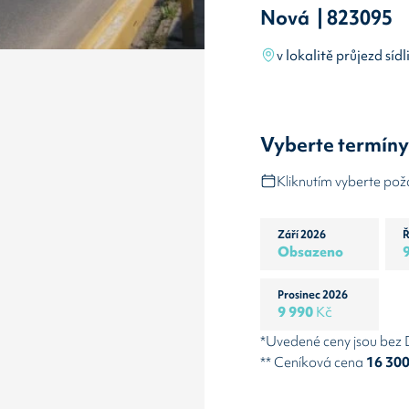
Nová | 823095
v lokalitě průjezd síd
Vyberte termín
Kliknutím vyberte po
Září 2026
Ř
Obsazeno
Prosinec 2026
9 990
Kč
*Uvedené ceny jsou bez
** Ceníková cena
16 30