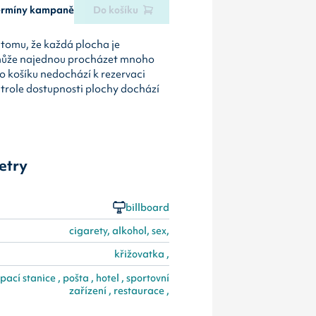
termíny kampaně
Do košíku
tomu, že každá plocha je
může najednou procházet mnoho
o košíku nedochází k rezervaci
ntrole dostupnosti plochy dochází
etry
billboard
cigarety, alkohol, sex,
křižovatka ,
pací stanice , pošta , hotel , sportovní
zařízení , restaurace ,