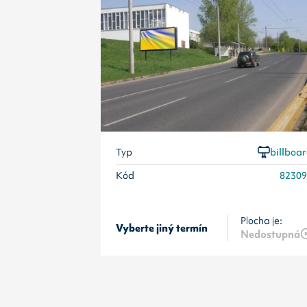
Typ
billboa
Kód
8230
Plocha je:
Vyberte jiný termín
Nedostupná