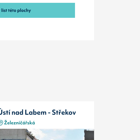
list této plochy
Ústí nad Labem - Střekov
Ústí nad 
Železničářská
Železničá
Typ