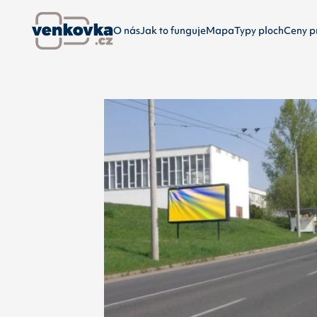
O nás
Jak to funguje
Mapa
Typy ploch
Ceny p