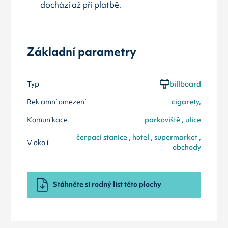
dochází až při platbě.
Základní parametry
Typ
billboard
Reklamní omezení
cigarety,
Komunikace
parkoviště , ulice
čerpací stanice , hotel , supermarket ,
V okolí
obchody
Stáhněte si rodný list této plochy