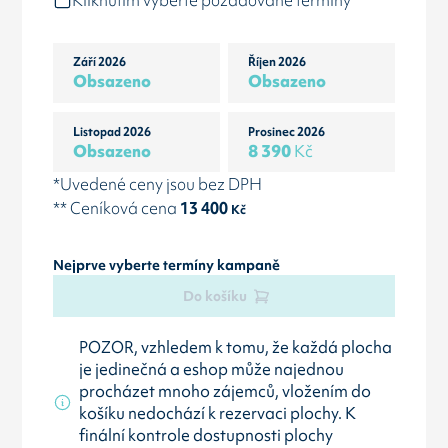
Kliknutím vyberte požadované termíny
Září 2026
Říjen 2026
Obsazeno
Obsazeno
Listopad 2026
Prosinec 2026
Obsazeno
8 390
Kč
*Uvedené ceny jsou bez DPH
** Ceníková cena
13 400
Kč
Nejprve vyberte termíny kampaně
Do košíku
POZOR, vzhledem k tomu, že každá plocha
je jedinečná a eshop může najednou
procházet mnoho zájemců, vložením do
košíku nedochází k rezervaci plochy. K
finální kontrole dostupnosti plochy