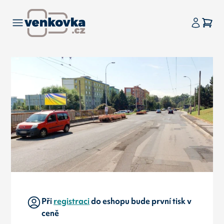
Při
registraci
do eshopu bude první tisk v
ceně