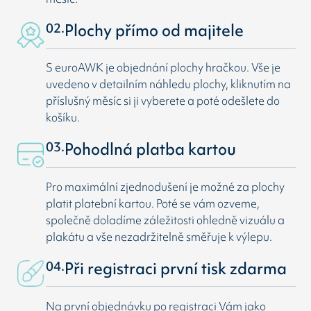
02.
Plochy přímo od majitele
S euroAWK je objednání plochy hračkou. Vše je
uvedeno v detailním náhledu plochy, kliknutím na
příslušný měsíc si ji vyberete a poté odešlete do
košíku.
03.
Pohodlná platba kartou
Pro maximální zjednodušení je možné za plochy
platit platební kartou. Poté se vám ozveme,
společně doladíme záležitosti ohledně vizuálu a
plakátu a vše nezadržitelně směřuje k výlepu.
04.
Při registraci první tisk zdarma
Na první objednávku po registraci Vám jako