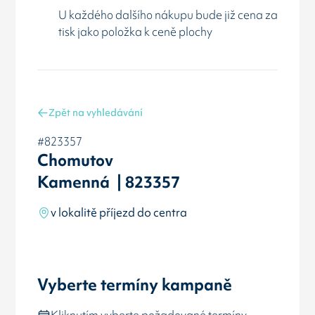
U každého dalšího nákupu bude již cena za
tisk jako položka k ceně plochy
Zpět na vyhledávání
#823357
Chomutov
Kamenná | 823357
v lokalitě příjezd do centra
Vyberte termíny kampaně