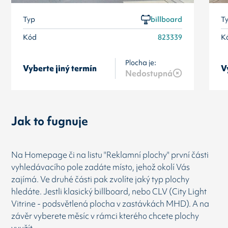
Typ
billboard
T
Kód
823339
K
Plocha je:
Vyberte jiný termín
V
Nedostupná
Jak to fugnuje
Na Homepage či na listu "Reklamní plochy" první části
vyhledávacího pole zadáte místo, jehož okolí Vás
zajímá. Ve druhé části pak zvolíte jaký typ plochy
hledáte. Jestli klasický billboard, nebo CLV (City Light
Vitrine - podsvětlená plocha v zastávkách MHD). A na
závěr vyberete měsíc v rámci kterého chcete plochy