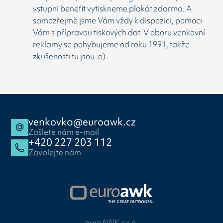
vstupní benefit vytiskneme plakát zdarma. A
samozřejmě jsme Vám vždy k dispozici, pomoci
Vám s přípravou tiskových dat. V oboru venkovní
reklamy se pohybujeme od roku 1991, takže
zkušenosti tu jsou :o)
venkovka@euroawk.cz
Zašlete nám e-mail
+420 227 203 112
Zavolejte nám
euroAWK s.r.o.