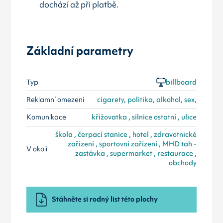
dochází až při platbě.
Základní parametry
Typ
billboard
Reklamní omezení
cigarety, politika, alkohol, sex,
Komunikace
křižovatka , silnice ostatní , ulice
škola , čerpací stanice , hotel , zdravotnické
zařízení , sportovní zařízení , MHD tah -
V okolí
zastávka , supermarket , restaurace ,
obchody
Stáhněte si rodný list této plochy