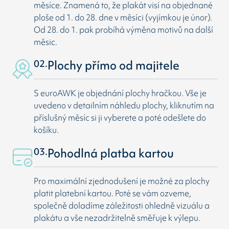
měsíce. Znamená to, že plakát visí na objednané
ploše od 1. do 28. dne v měsíci (vyjímkou je únor).
Od 28. do 1. pak probíhá výměna motivů na další
měsic.
02.
Plochy přímo od majitele
S euroAWK je objednání plochy hračkou. Vše je
uvedeno v detailním náhledu plochy, kliknutím na
příslušný měsíc si ji vyberete a poté odešlete do
košíku.
03.
Pohodlná platba kartou
Pro maximální zjednodušení je možné za plochy
platit platební kartou. Poté se vám ozveme,
společně doladíme záležitosti ohledně vizuálu a
plakátu a vše nezadržitelně směřuje k výlepu.