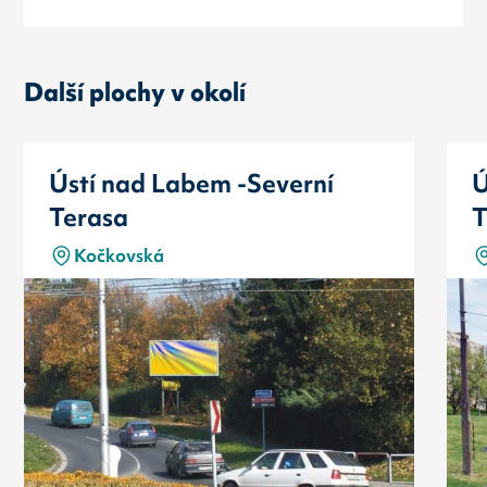
Další plochy v okolí
Ústí nad Labem -Severní
Ú
Terasa
T
Kočkovská