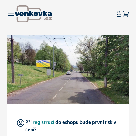
Při
registraci
do eshopu bude první tisk v
ceně