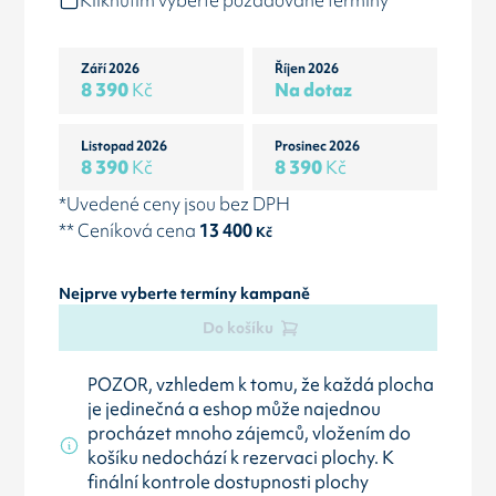
Kliknutím vyberte požadované termíny
Září 2026
Říjen 2026
8 390
Kč
Na dotaz
Listopad 2026
Prosinec 2026
8 390
Kč
8 390
Kč
*Uvedené ceny jsou bez DPH
** Ceníková cena
13 400
Kč
Nejprve vyberte termíny kampaně
Do košíku
POZOR, vzhledem k tomu, že každá plocha
je jedinečná a eshop může najednou
procházet mnoho zájemců, vložením do
košíku nedochází k rezervaci plochy. K
finální kontrole dostupnosti plochy