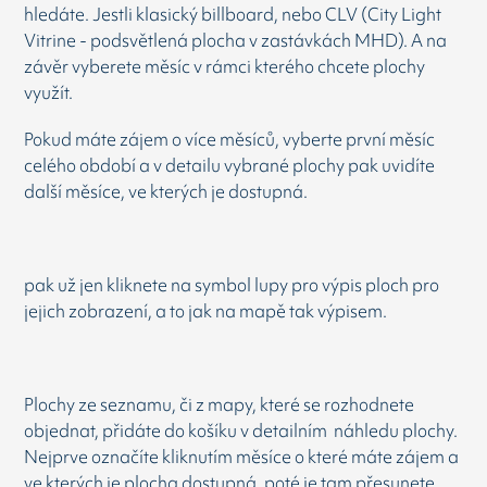
hledáte. Jestli klasický billboard, nebo CLV (City Light
Vitrine - podsvětlená plocha v zastávkách MHD). A na
závěr vyberete měsíc v rámci kterého chcete plochy
využít.
Pokud máte zájem o více měsíců, vyberte první měsíc
celého období a v detailu vybrané plochy pak uvidíte
další měsíce, ve kterých je dostupná.
pak už jen kliknete na symbol lupy pro výpis ploch pro
jejich zobrazení, a to jak na mapě tak výpisem.
Plochy ze seznamu, či z mapy, které se rozhodnete
objednat, přidáte do košíku v detailním náhledu plochy.
Nejprve označíte kliknutím měsíce o které máte zájem a
ve kterých je plocha dostupná, poté je tam přesunete