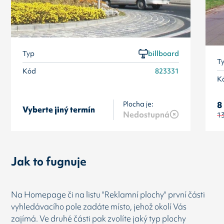
Typ
billboard
T
Kód
823331
K
Plocha je:
8
Vyberte jiný termín
Nedostupná
1
Jak to fugnuje
Na Homepage či na listu "Reklamní plochy" první části
vyhledávacího pole zadáte místo, jehož okolí Vás
zajímá. Ve druhé části pak zvolíte jaký typ plochy