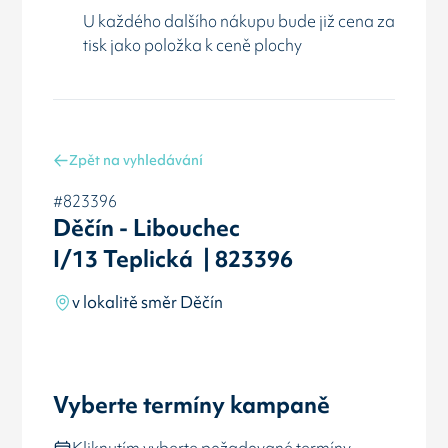
U každého dalšího nákupu bude již cena za
tisk jako položka k ceně plochy
Zpět na vyhledávání
#823396
Děčín - Libouchec
I/13 Teplická | 823396
v lokalitě směr Děčín
Vyberte termíny kampaně