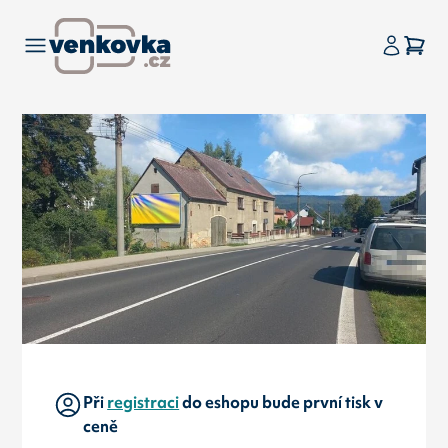
Při
registraci
do eshopu bude první tisk v
ceně