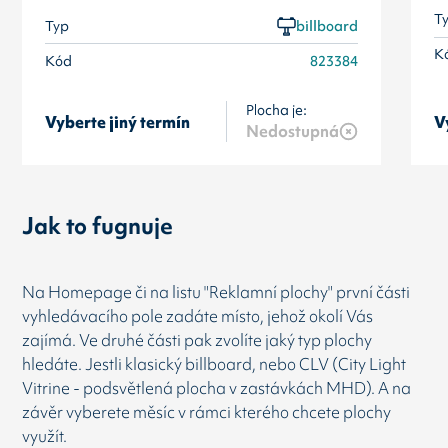
T
Typ
billboard
K
Kód
823384
Plocha je:
Vyberte jiný termín
V
Nedostupná
Jak to fugnuje
Na Homepage či na listu "Reklamní plochy" první části
vyhledávacího pole zadáte místo, jehož okolí Vás
zajímá. Ve druhé části pak zvolíte jaký typ plochy
hledáte. Jestli klasický billboard, nebo CLV (City Light
Vitrine - podsvětlená plocha v zastávkách MHD). A na
závěr vyberete měsíc v rámci kterého chcete plochy
využít.