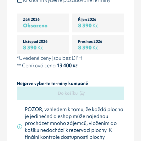
Kliknutím vyberte požadované termíny
Září 2026
Říjen 2026
Obsazeno
8 390
Kč
Listopad 2026
Prosinec 2026
8 390
Kč
8 390
Kč
*Uvedené ceny jsou bez DPH
** Ceníková cena
13 400
Kč
Nejprve vyberte termíny kampaně
Do košíku
POZOR, vzhledem k tomu, že každá plocha
je jedinečná a eshop může najednou
procházet mnoho zájemců, vložením do
košíku nedochází k rezervaci plochy. K
finální kontrole dostupnosti plochy