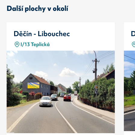
Další plochy v okolí
Děčín - Libouchec
D
I/13 Teplická