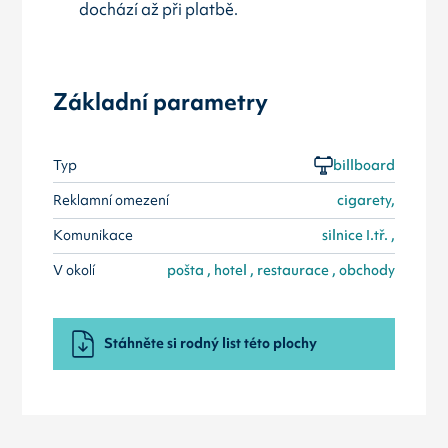
dochází až při platbě.
Základní parametry
Typ
billboard
Reklamní omezení
cigarety,
Komunikace
silnice I.tř. ,
V okolí
pošta , hotel , restaurace , obchody
Stáhněte si rodný list této plochy