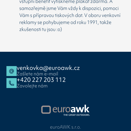
vstupní benefit vytiskneme plakát zdarma. A
samozřejmě jsme Vám vždy k dispozici, pomoci
Vám s přípravou tiskových dat. V oboru venkovní
reklamy se pohybujeme od roku 1991, takže
zkušenosti tu jsou :o)
venkovka@euroawk.cz
Zašlete nám e-mail
+420 227 203 112
Zavolejte nám
euroAWK s.r.o.