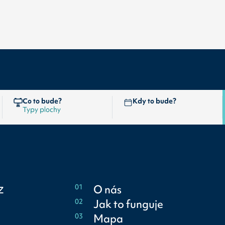
Co to bude?
Kdy to bude?
z
01
O nás
02
Jak to funguje
03
Mapa