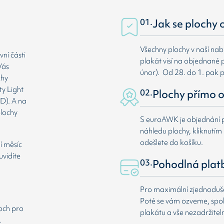
01.
Jak se plochy 
Všechny plochy v naší nab
ní části
plakát visí na objednané p
Vás
únor). Od 28. do 1. pak 
chy
ty Light
02.
Plochy přímo o
D). A na
plochy
S euroAWK je objednání p
náhledu plochy, kliknutím n
odešlete do košíku.
í měsíc
uvidíte
03.
Pohodlná plat
Pro maximální zjednodušen
Poté se vám ozveme, spole
loch pro
plakátu a vše nezadržitel
.