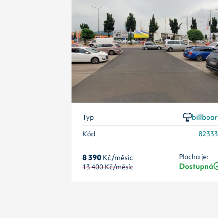
Typ
billboa
Kód
8233
8 390
Kč/měsíc
Plocha je:
Dostupná
13 400
Kč/měsíc