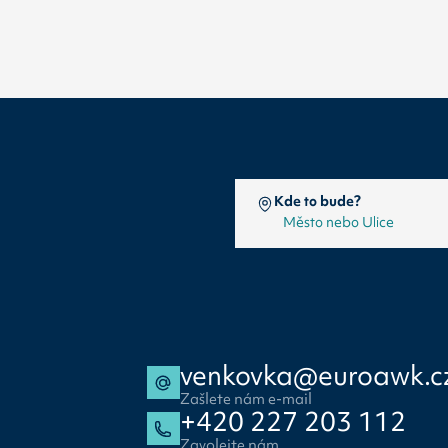
Kde to bude?
venkovka@euroawk.c
Zašlete nám e-mail
+420 227 203 112
Zavolejte nám