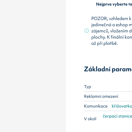
Nejprve vyberte 
POZOR, vzhledem k 
jedinečná a eshop 
zájemců, vložením d
plochy. K finální ko
až při platbě.
Základní param
Typ
Reklamní omezení
Komunikace
křižovatka 
čerpací stanice
V okolí