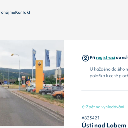
ronájmu
Kontakt
Při
registraci
do esh
U každého dalšího ná
položka k ceně ploc
Zpět na vyhledávání
#823421
Ústí nad Labem 