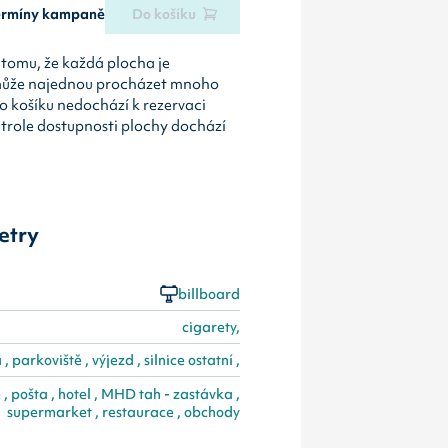
termíny kampaně
Do košíku
tomu, že každá plocha je
může najednou procházet mnoho
o košíku nedochází k rezervaci
ntrole dostupnosti plochy dochází
etry
billboard
cigarety,
, parkoviště , výjezd , silnice ostatní ,
 , pošta , hotel , MHD tah - zastávka ,
supermarket , restaurace , obchody