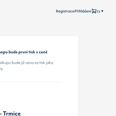
Registrace
Přihlášení
cs
opu bude první tisk v ceně
kupu bude již cena za tisk jako
hy
- Trmice