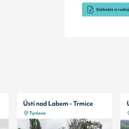
Stáhněte si rodný 
Ústí nad Labem - Trmice
Tyršova