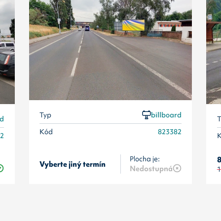
Typ
billboard
rd
T
Kód
823382
32
Plocha je:
8
Vyberte jiný termín
Nedostupná
1