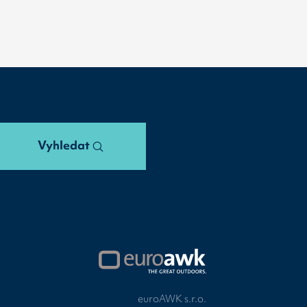
Vyhledat
euroAWK s.r.o.