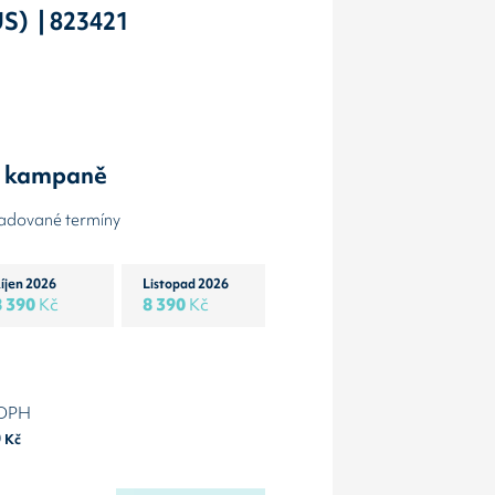
S) | 823421
y kampaně
žadované termíny
íjen 2026
Listopad 2026
8 390
Kč
8 390
Kč
 DPH
0
Kč