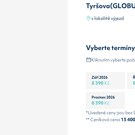
Tyršova(GLOBU
v lokalitě výjezd
Vyberte termín
Kliknutím vyberte po
Září 2026
Ř
8 390
Kč
Prosinec 2026
8 390
Kč
*Uvedené ceny jsou bez
** Ceníková cena
13 40