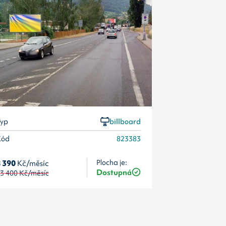
Kód
yp
billboard
Kód
823383
 390
Kč/měsíc
Plocha je:
8 390
Kč/měsí
Dostupná
3 400
Kč/měsíc
13 400
Kč/měs