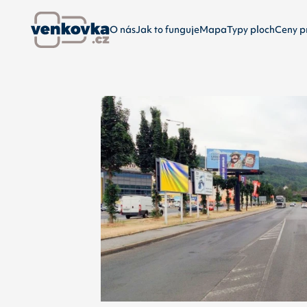
O nás
Jak to funguje
Mapa
Typy ploch
Ceny p