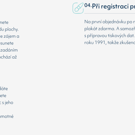
04.
Při registraci 
Na první objednávku po r
dnete
plakát zdarma. A samozř
du plochy.
s přípravou tiskových da
te zájem a
roku 1991, takže zkušenost
esunete
že zadáním
ochází až
odáte
cete
 s jeho
samotné