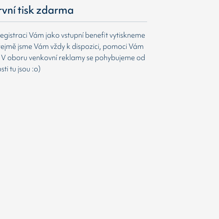
první tisk zdarma
egistraci Vám jako vstupní benefit vytiskneme
ejmě jsme Vám vždy k dispozici, pomoci Vám
t. V oboru venkovní reklamy se pohybujeme od
i tu jsou :o)