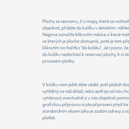
Plochy ze seznamu, či z mapy, které se rozho
objednat, přidáte do košíku v detailním náhle
Nejprve označíte kliknutím měsíce o které má
ve kterých je plocha dostupná, poté je tam př
kliknutím na tlačítko "do košíku". Jen pozor, 
do košíku nedochází k rezervaci plochy, k ní d
procesem platby.
V košíku nám ještě dáte vědět, jestli plakát d
vytištěný na náš sklad, nebo jestli jej od nás ch
vytisknout, eventuelně si u nás objednat pomoc
grafickou přípravou a jste připraveni přejít ke
standardním věcem jako je zadání adresy a 
platbě.