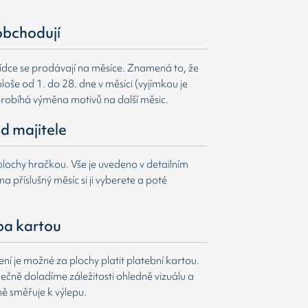
obchodují
ídce se prodávají na měsíce. Znamená to, že
loše od 1. do 28. dne v měsíci (vyjímkou je
probíhá výměna motivů na další měsic.
d majitele
lochy hračkou. Vše je uvedeno v detailním
a příslušný měsíc si ji vyberete a poté
ba kartou
í je možné za plochy platit platební kartou.
čně doladíme záležitosti ohledně vizuálu a
ně směřuje k výlepu.