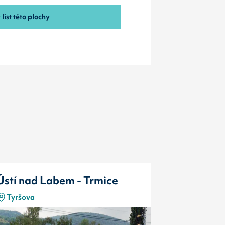
list této plochy
Ústí nad Labem - Trmice
Ústí nad 
Tyršova
Tyršova(
Typ