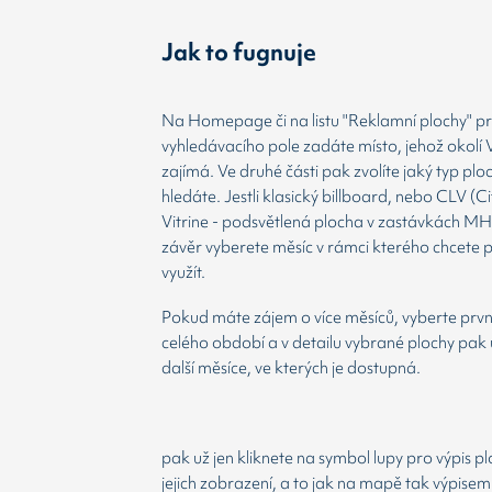
Jak to fugnuje
Na Homepage či na listu "Reklamní plochy" prv
vyhledávacího pole zadáte místo, jehož okolí 
zajímá. Ve druhé části pak zvolíte jaký typ plo
hledáte. Jestli klasický billboard, nebo CLV (Ci
Vitrine - podsvětlená plocha v zastávkách MH
závěr vyberete měsíc v rámci kterého chcete 
využít.
Pokud máte zájem o více měsíců, vyberte prvn
celého období a v detailu vybrané plochy pak 
další měsíce, ve kterých je dostupná.
pak už jen kliknete na symbol lupy pro výpis p
jejich zobrazení, a to jak na mapě tak výpisem