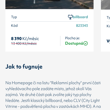
Typ
billboard
T
Kód
823343
K
Plocha je:
8 390
Kč/měsíc
V
Dostupná
13 400
Kč/měsíc
Jak to fugnuje
Na Homepage či na listu "Reklamní plochy" první části
vyhledávacího pole zadáte místo, jehož okolí Vás
zajímá. Ve druhé části pak zvolíte jaký typ plochy
hledáte. Jestli klasický billboard, nebo CLV (City Light
Vitrine - podsvětlená plocha v zastávkách MHD). A na