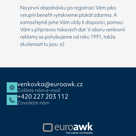
Na první objednávku po registraci Vám jako
vstupní benefit vytiskneme plakát zdarma. A
samozřejmě jsme Vám vždy k dispozici, pomoci
Vám s přípravou tiskových dat. V oboru venkovní
reklamy se pohybujeme od roku 1991, takže
zkušenosti tu jsou :o)
venkovka@euroawk.cz
Zašlete nám e-mail
+420 227 203 112
Zavolejte nám