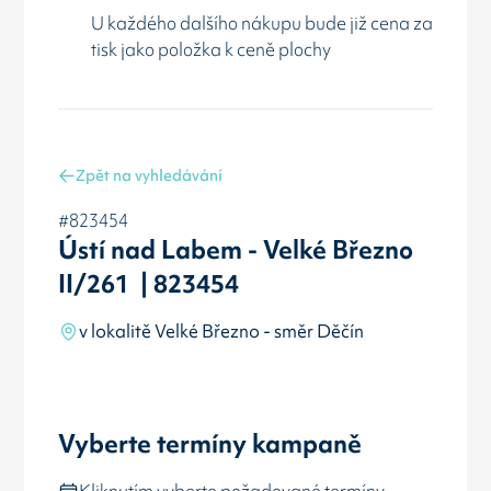
U každého dalšího nákupu bude již cena za
tisk jako položka k ceně plochy
Zpět na vyhledávání
#823454
Ústí nad Labem - Velké Březno
II/261 | 823454
v lokalitě Velké Březno - směr Děčín
Vyberte termíny kampaně