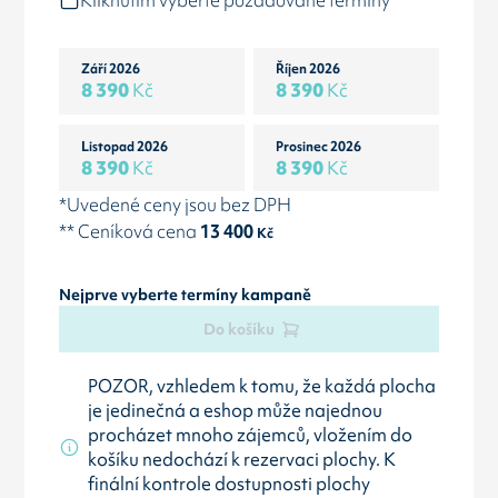
Kliknutím vyberte požadované termíny
Září 2026
Říjen 2026
8 390
Kč
8 390
Kč
Listopad 2026
Prosinec 2026
8 390
Kč
8 390
Kč
*Uvedené ceny jsou bez DPH
** Ceníková cena
13 400
Kč
Nejprve vyberte termíny kampaně
Do košíku
POZOR, vzhledem k tomu, že každá plocha
je jedinečná a eshop může najednou
procházet mnoho zájemců, vložením do
košíku nedochází k rezervaci plochy. K
finální kontrole dostupnosti plochy