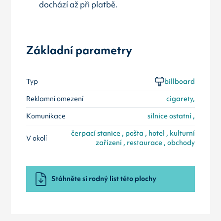
dochází až při platbě.
Základní parametry
Typ
billboard
Reklamní omezení
cigarety,
Komunikace
silnice ostatní ,
čerpací stanice , pošta , hotel , kulturní
V okolí
zařízení , restaurace , obchody
Stáhněte si rodný list této plochy