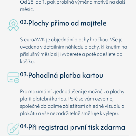
Od 28. do 1. pak probíhá výměna motivů na další
měsic.
02.
Plochy přímo od majitele
S euroAWK je objednání plochy hračkou. Vše je
uvedeno v detailním náhledu plochy, kliknutím na
příslušný měsíc si ji vyberete a poté odešlete do
košíku.
03.
Pohodlná platba kartou
Pro maximální zjednodušení je možné za plochy
platit platební kartou. Poté se vám ozveme,
společně doladíme záležitosti ohledně vizuálu a
plakátu a vše nezadržitelně směřuje k výlepu.
04.
Při registraci první tisk zdarma