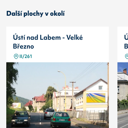
Další plochy v okolí
Ústí nad Labem - Velké
Ú
Březno
B
II/261