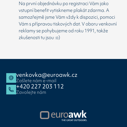
Na první objednávku po registraci Vám jako
vstupní benefit vytiskneme plakát zdarma. A
samozřejmě jsme Vám vždy k dispozici, pomoci
Vám s přípravou tiskových dat. V oboru venkovní
reklamy se pohybujeme od roku 1991, takže
zkušenosti tu jsou :o)
venkovka@euroawk.cz
Zašlete nám e-mail
+420 227 203 112
Zavolejte nám