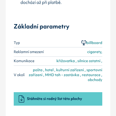
dochází až při platbě.
Základní parametry
Typ
billboard
Reklamní omezení
cigarety,
Komunikace
křižovatka , silnice ostatní ,
pošta , hotel , kulturní zařízení , sportovní
V okolí
zařízení , MHD tah - zastávka , restaurace ,
obchody
Stáhněte si rodný list této plochy