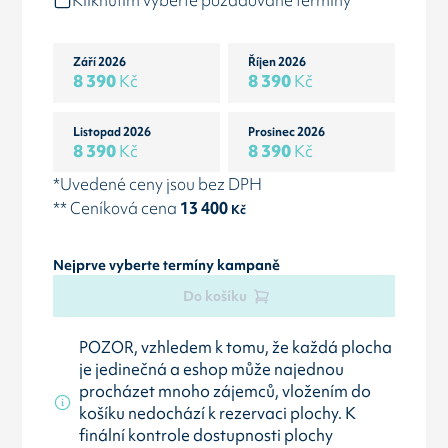
Kliknutím vyberte požadované termíny
Září 2026
Říjen 2026
8 390
Kč
8 390
Kč
Listopad 2026
Prosinec 2026
8 390
Kč
8 390
Kč
*Uvedené ceny jsou bez DPH
** Ceníková cena
13 400
Kč
Nejprve vyberte termíny kampaně
Do košíku
POZOR, vzhledem k tomu, že každá plocha
je jedinečná a eshop může najednou
procházet mnoho zájemců, vložením do
košíku nedochází k rezervaci plochy. K
finální kontrole dostupnosti plochy