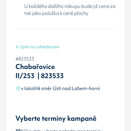
U každého dalšího nákupu bude již cena za
tisk jako položka k ceně plochy
Zpět na vyhledávání
#823533
Chabařovice
II/253 | 823533
v lokalitě směr Ústí nad Labem-horní
Vyberte termíny kampaně