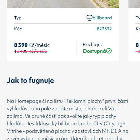
Typ
billboard
T
Kód
823532
K
Plocha je:
8 390
Kč/měsíc
8
Dostupná
13 400
Kč/měsíc
1
Jak to fugnuje
Na Homepage či na listu "Reklamní plochy" první části
vyhledávacího pole zadáte místo, jehož okolí Vás
zajímá. Ve druhé části pak zvolíte jaký typ plochy
hledáte. Jestli klasický billboard, nebo CLV (City Light
Vitrine - podsvětlená plocha v zastávkách MHD). A na
závěr vyberete měsíc v rámci kterého chcete plochy