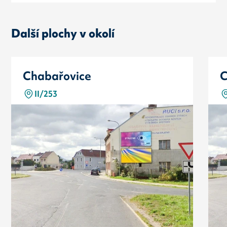
Další plochy v okolí
Chabařovice
C
II/253