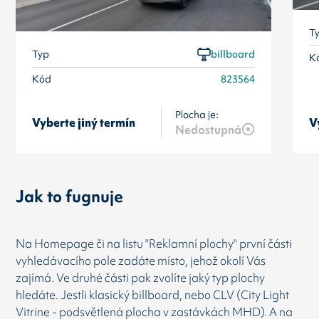
T
Typ
billboard
K
Kód
823564
Plocha je:
Vyberte jiný termín
V
Nedostupná
Jak to fugnuje
Na Homepage či na listu "Reklamní plochy" první části
vyhledávacího pole zadáte místo, jehož okolí Vás
zajímá. Ve druhé části pak zvolíte jaký typ plochy
hledáte. Jestli klasický billboard, nebo CLV (City Light
Vitrine - podsvětlená plocha v zastávkách MHD). A na