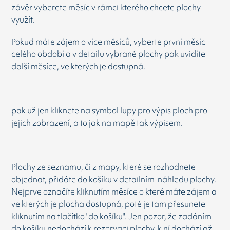
závěr vyberete měsíc v rámci kterého chcete plochy
využít.
Pokud máte zájem o více měsíců, vyberte první měsíc
celého období a v detailu vybrané plochy pak uvidíte
další měsíce, ve kterých je dostupná.
pak už jen kliknete na symbol lupy pro výpis ploch pro
jejich zobrazení, a to jak na mapě tak výpisem.
Plochy ze seznamu, či z mapy, které se rozhodnete
objednat, přidáte do košíku v detailním náhledu plochy.
Nejprve označíte kliknutím měsíce o které máte zájem a
ve kterých je plocha dostupná, poté je tam přesunete
kliknutím na tlačítko "do košíku". Jen pozor, že zadáním
do košíku nedochází k rezervaci plochy, k ní dochází až