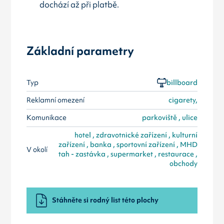
dochází až při platbě.
Základní parametry
Typ
billboard
Reklamní omezení
cigarety,
Komunikace
parkoviště , ulice
hotel , zdravotnické zařízení , kulturní
zařízení , banka , sportovní zařízení , MHD
V okolí
tah - zastávka , supermarket , restaurace ,
obchody
Stáhněte si rodný list této plochy