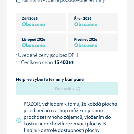
Kliknutím vyberte požadované termíny
Září 2026
Říjen 2026
Obsazeno
Obsazeno
Listopad 2026
Prosinec 2026
Obsazeno
Obsazeno
*Uvedené ceny jsou bez DPH
** Ceníková cena
13 400
Kč
Nejprve vyberte termíny kampaně
Do košíku
POZOR, vzhledem k tomu, že každá plocha
je jedinečná a eshop může najednou
procházet mnoho zájemců, vložením do
košíku nedochází k rezervaci plochy. K
finální kontrole dostupnosti plochy