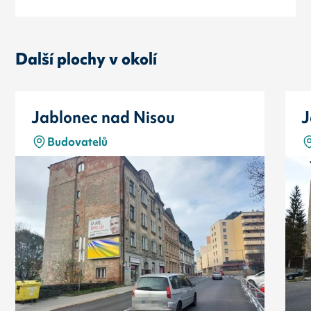
Další plochy v okolí
Jablonec nad Nisou
J
Budovatelů