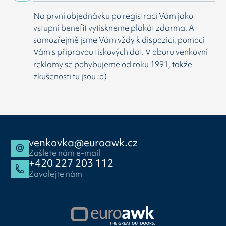
Na první objednávku po registraci Vám jako
vstupní benefit vytiskneme plakát zdarma. A
samozřejmě jsme Vám vždy k dispozici, pomoci
Vám s přípravou tiskových dat. V oboru venkovní
reklamy se pohybujeme od roku 1991, takže
zkušenosti tu jsou :o)
venkovka@euroawk.cz
Zašlete nám e-mail
+420 227 203 112
Zavolejte nám