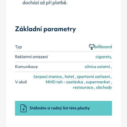
dochází až při platbě.
Základní parametry
Typ
billboard
Reklamní omezení
cigarety,
Komunikace
silnice ostatní ,
čerpací stanice , hotel , sportovní zařízení ,
V okolí
MHD tah - zastávka , supermarket ,
restaurace , obchody
Stáhněte si rodný list této plochy