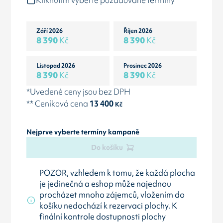
Kliknutím vyberte požadované termíny
Září 2026
Říjen 2026
8 390
Kč
8 390
Kč
Listopad 2026
Prosinec 2026
8 390
Kč
8 390
Kč
*Uvedené ceny jsou bez DPH
** Ceníková cena
13 400
Kč
Nejprve vyberte termíny kampaně
Do košíku
POZOR, vzhledem k tomu, že každá plocha
je jedinečná a eshop může najednou
procházet mnoho zájemců, vložením do
košíku nedochází k rezervaci plochy. K
finální kontrole dostupnosti plochy