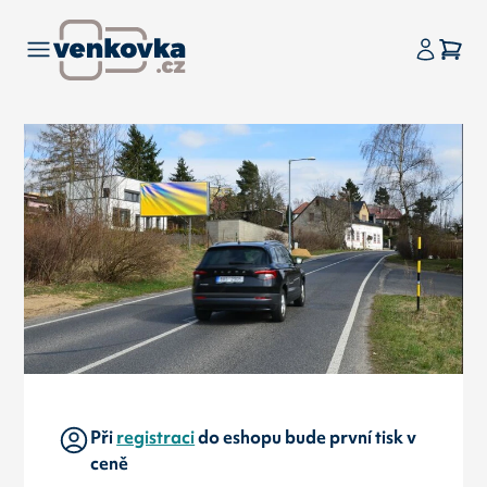
Při
registraci
do eshopu bude první tisk v
ceně