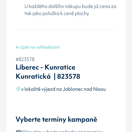
U každého dalšího nákupu bude již cena za
tisk jako položka k ceně plochy
Zpět na vyhledávání
#823578
Liberec - Kunratice
Kunratická | 823578
v lokalitě výjezd na Jablonec nad Nisou
Vyberte termíny kampaně