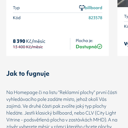
Typ
billboard
T
Kód
823578
K
Plocha je:
8 390
Kč/měsíc
V
Dostupná
13 400
Kč/měsíc
Jak to fugnuje
Na Homepage či na listu "Reklamní plochy" první části
vyhledávacího pole zadáte místo, jehož okolí Vás
zajímá. Ve druhé části pak zvolíte jaký typ plochy
hledáte. Jestli klasický billboard, nebo CLV (City Light
Vitrine - podsvětlená plocha v zastávkách MHD). A na
závěr vyberete měsíc v rámci kterého chcete plochy