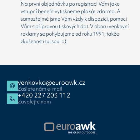
Na první objednávku po registraci Vám jako
vstupní benefit vytiskneme plakát zdarma. A
samozřejmě jsme Vám vždy k dispozici, pomoci
Vám s přípravou tiskových dat. V oboru venkovní
reklamy se pohybujeme od roku 1991, takže
zkušenosti tu jsou :o)
venkovka@euroawk.cz
Zašlete nám e-mail
+420 227 203 112
Zavolejte nám