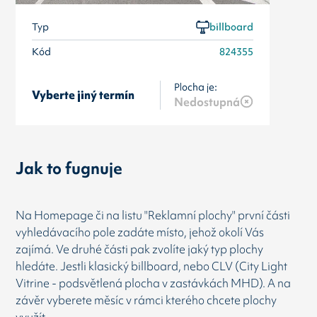
Typ
billboard
Kód
824355
Plocha je:
Vyberte jiný termín
Nedostupná
Jak to fugnuje
Na Homepage či na listu "Reklamní plochy" první části
vyhledávacího pole zadáte místo, jehož okolí Vás
zajímá. Ve druhé části pak zvolíte jaký typ plochy
hledáte. Jestli klasický billboard, nebo CLV (City Light
Vitrine - podsvětlená plocha v zastávkách MHD). A na
závěr vyberete měsíc v rámci kterého chcete plochy