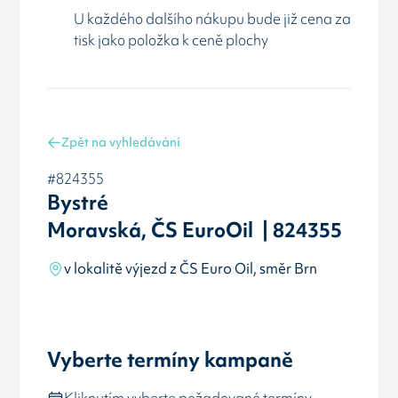
U každého dalšího nákupu bude již cena za
tisk jako položka k ceně plochy
Zpět na vyhledávání
#824355
Bystré
Moravská, ČS EuroOil | 824355
v lokalitě výjezd z ČS Euro Oil, směr Brn
Vyberte termíny kampaně