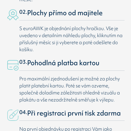
02.
Plochy přímo od majitele
S euroAWK je objednání plochy hračkou. Vše je
uvedeno v detailním náhledu plochy, kliknutím na
příslušný měsíc si ji vyberete a poté odešlete do
košíku.
03.
Pohodlná platba kartou
Pro maximální zjednodušení je možné za plochy
platit platební kartou. Poté se vám ozveme,
společně doladíme záležitosti ohledně vizuálu a
plakátu a vše nezadržitelně směřuje k výlepu.
04.
Při registraci první tisk zdarma
Na první objednávku po registraci Vám jako