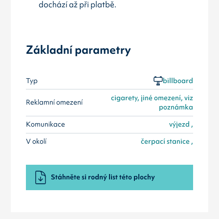
dochází až při platbě.
Základní parametry
Typ
billboard
cigarety, jiné omezení, viz
Reklamní omezení
poznámka
Komunikace
výjezd ,
V okolí
čerpací stanice ,
Stáhněte si rodný list této plochy