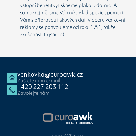
vstupní benefit vytiskneme plakát zdarma. A
samozřejmě jsme Vám vždy k dispozici, pomoci
Vám s přípravou tiskových dat. V oboru venkovní
reklamy se pohybujeme od roku 1991, takže
zkušenosti tu jsou :o)
venkovka@euroawk.cz
Zašlete nám e-mail
+420 227 203 112
Zavolejte nám
euroAWK s.r.o.