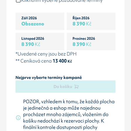
Kliknutím vyberte požadované termíny
Září 2026
Říjen 2026
Obsazeno
8 390
Kč
Listopad 2026
Prosinec 2026
8 390
Kč
8 390
Kč
*Uvedené ceny jsou bez DPH
** Ceníková cena
13 400
Kč
Nejprve vyberte termíny kampaně
Do košíku
POZOR, vzhledem k tomu, že každá plocha
je jedinečná a eshop může najednou
procházet mnoho zájemců, vložením do
košíku nedochází k rezervaci plochy. K
finální kontrole dostupnosti plochy