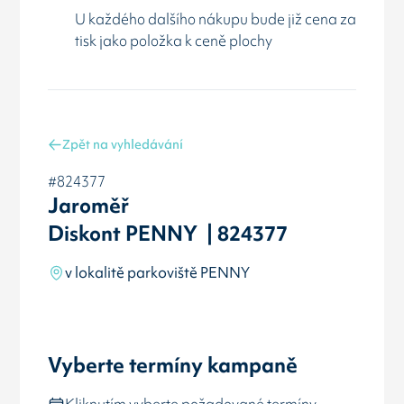
U každého dalšího nákupu bude již cena za
tisk jako položka k ceně plochy
Zpět na vyhledávání
#824377
Jaroměř
Diskont PENNY | 824377
v lokalitě parkoviště PENNY
Vyberte termíny kampaně