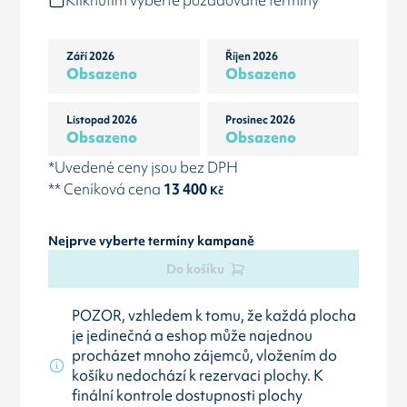
Kliknutím vyberte požadované termíny
Září 2026
Říjen 2026
Obsazeno
Obsazeno
Listopad 2026
Prosinec 2026
Obsazeno
Obsazeno
*Uvedené ceny jsou bez DPH
** Ceníková cena
13 400
Kč
Nejprve vyberte termíny kampaně
Do košíku
POZOR, vzhledem k tomu, že každá plocha
je jedinečná a eshop může najednou
procházet mnoho zájemců, vložením do
košíku nedochází k rezervaci plochy. K
finální kontrole dostupnosti plochy