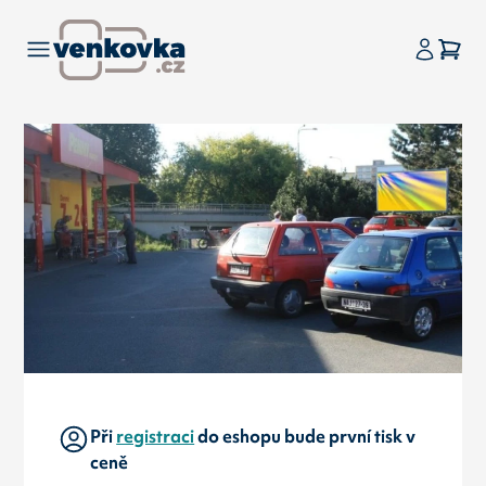
Při
registraci
do eshopu bude první tisk v
ceně