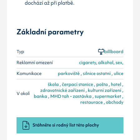
dochází až při platbě.
Základní parametry
Typ
billboard
Reklamní omezení
cigarety, alkohol, sex,
Komunikace
parkoviště , silnice ostatní , ulice
škola , čerpací stanice , pošta , hotel ,
zdravotnické zařízení , kulturní zařízení ,
V okolí
banka , MHD tah - zastávka , supermarket ,
restaurace , obchody
Stáhněte si rodný list této plochy