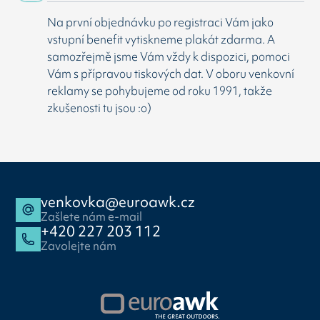
Na první objednávku po registraci Vám jako
vstupní benefit vytiskneme plakát zdarma. A
samozřejmě jsme Vám vždy k dispozici, pomoci
Vám s přípravou tiskových dat. V oboru venkovní
reklamy se pohybujeme od roku 1991, takže
zkušenosti tu jsou :o)
venkovka@euroawk.cz
Zašlete nám e-mail
+420 227 203 112
Zavolejte nám