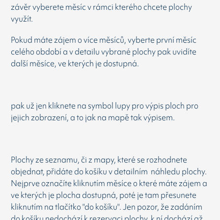
závěr vyberete měsíc v rámci kterého chcete plochy
využít.
Pokud máte zájem o více měsíců, vyberte první měsíc
celého období a v detailu vybrané plochy pak uvidíte
další měsíce, ve kterých je dostupná.
pak už jen kliknete na symbol lupy pro výpis ploch pro
jejich zobrazení, a to jak na mapě tak výpisem.
Plochy ze seznamu, či z mapy, které se rozhodnete
objednat, přidáte do košíku v detailním náhledu plochy.
Nejprve označíte kliknutím měsíce o které máte zájem a
ve kterých je plocha dostupná, poté je tam přesunete
kliknutím na tlačítko "do košíku". Jen pozor, že zadáním
do košíku nedochází k rezervaci plochy, k ní dochází až