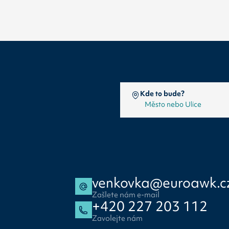
Kde to bude?
venkovka@euroawk.c
Zašlete nám e-mail
+420 227 203 112
Zavolejte nám