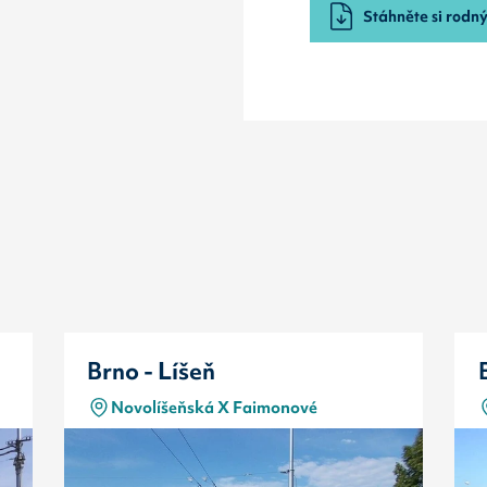
Stáhněte si rodný 
Brno - Líšeň
Novolíšeňská X Faimonové