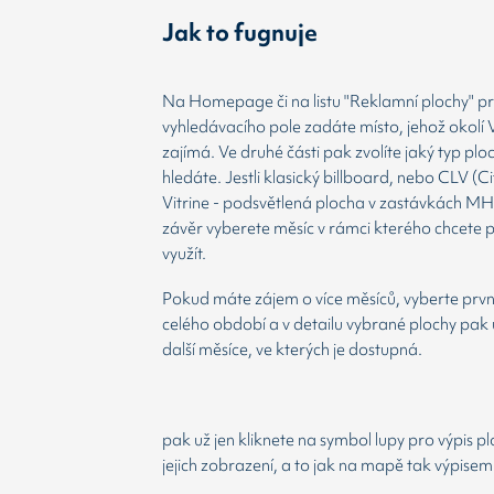
Jak to fugnuje
Na Homepage či na listu "Reklamní plochy" prv
vyhledávacího pole zadáte místo, jehož okolí 
zajímá. Ve druhé části pak zvolíte jaký typ plo
hledáte. Jestli klasický billboard, nebo CLV (Ci
Vitrine - podsvětlená plocha v zastávkách MH
závěr vyberete měsíc v rámci kterého chcete 
využít.
Pokud máte zájem o více měsíců, vyberte prvn
celého období a v detailu vybrané plochy pak 
další měsíce, ve kterých je dostupná.
pak už jen kliknete na symbol lupy pro výpis p
jejich zobrazení, a to jak na mapě tak výpisem