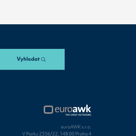
Vyhledat
euroAWK s.r.o.
V Parku 2336/22, 148 00 Praha 4