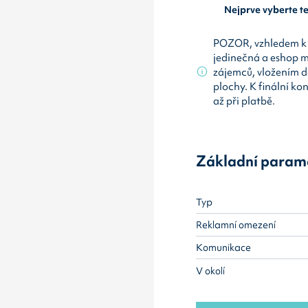
Nejprve vyberte 
POZOR, vzhledem k 
jedinečná a eshop 
zájemců, vložením d
plochy. K finální ko
až při platbě.
Základní param
Typ
Reklamní omezení
Komunikace
V okolí