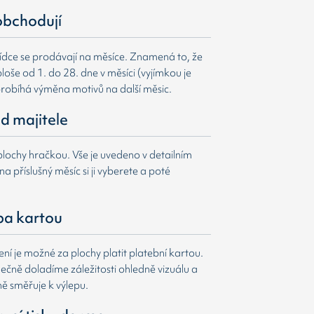
obchodují
ídce se prodávají na měsíce. Znamená to, že
loše od 1. do 28. dne v měsíci (vyjímkou je
probíhá výměna motivů na další měsic.
d majitele
lochy hračkou. Vše je uvedeno v detailním
a příslušný měsíc si ji vyberete a poté
ba kartou
í je možné za plochy platit platební kartou.
čně doladíme záležitosti ohledně vizuálu a
ně směřuje k výlepu.