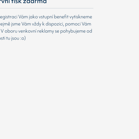
první tisk zdarma
egistraci Vám jako vstupní benefit vytiskneme
ejmě jsme Vám vždy k dispozici, pomoci Vám
t. V oboru venkovní reklamy se pohybujeme od
i tu jsou :o)