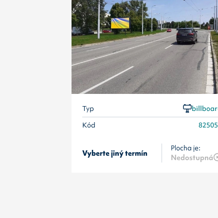
Typ
billboa
Kód
8250
Plocha je:
Vyberte jiný termín
Nedostupná