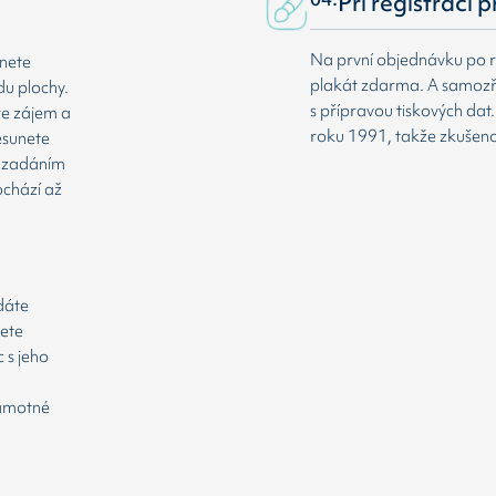
Při registraci 
Na první objednávku po r
dnete
plakát zdarma. A samozř
du plochy.
s přípravou tiskových da
te zájem a
roku 1991, takže zkušenost
esunete
že zadáním
ochází až
odáte
cete
 s jeho
samotné