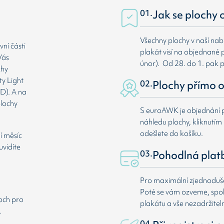
01.
Jak se plochy 
Všechny plochy v naší nab
ní části
plakát visí na objednané p
Vás
únor). Od 28. do 1. pak 
chy
ty Light
02.
Plochy přímo o
D). A na
plochy
S euroAWK je objednání p
náhledu plochy, kliknutím n
odešlete do košíku.
í měsíc
uvidíte
03.
Pohodlná plat
Pro maximální zjednodušen
Poté se vám ozveme, spole
loch pro
plakátu a vše nezadržitel
.
04.