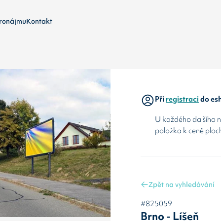
ronájmu
Kontakt
Při
registraci
do esh
U každého dalšího ná
položka k ceně ploc
Zpět na vyhledávání
#825059
Brno - Líšeň