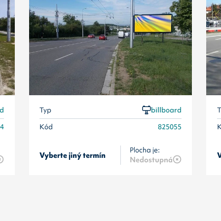
rd
Typ
billboard
T
54
Kód
825055
Plocha je:
Vyberte jiný termín
V
Nedostupná