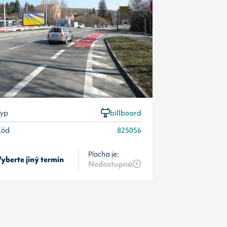
Kód
yp
billboard
Kód
825056
Plocha je:
yberte jiný termín
Vyberte jiný 
Nedostupná