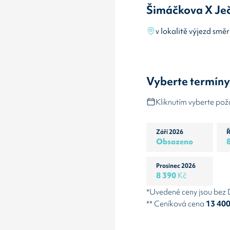
Šimáčkova X Je
v lokalitě výjezd s
Vyberte termín
Kliknutím vyberte po
Září 2026
Ř
Obsazeno
Prosinec 2026
8 390
Kč
*Uvedené ceny jsou bez
** Ceníková cena
13 40