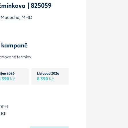
čmínkova | 825059
měr Macocha, MHD
y kampaně
žadované termíny
íjen 2026
Listopad 2026
8 390
Kč
8 390
Kč
 DPH
0
Kč