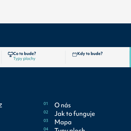
Co to bude?
Kdy to bude?
z
01
O nás
02
Jak to funguje
03
Mapa
04
Typy ploch