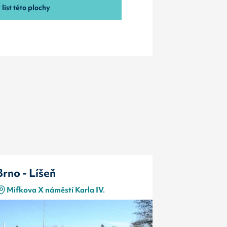
list této plochy
Brno - Líšeň
Brno - Lí
Mifkova X náměstí Karla IV.
Mifkova X 
Typ