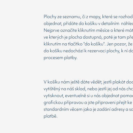
Plochy ze seznamu, či z mapy, které se rozho
objednat, přidáte do košíku v detailním náhle
Nejprve označíte kliknutím měsíce o které má
ve kterých je plocha dostupná, poté je tam př
kliknutím na tlačítko "do košíku". Jen pozor, 
do košíku nedochází k rezervaci plochy, k ní d
procesem platby.
V košíku nám ještě dáte vědět, jestli plakát d
vytištěný na náš sklad, nebo jestli jej od nás ch
vytisknout, eventuelně si u nás objednat pomoc
grafickou přípravou a jste připraveni přejít ke
standardním věcem jako je zadání adresy a 
platbě.