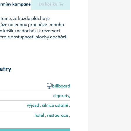
termíny kampaně
Do košíku
tomu, že každá plocha je
může najednou procházet mnoho
o košíku nedochází k rezervaci
ntrole dostupnosti plochy dochází
etry
billboard
cigarety,
výjezd , silnice ostatní ,
hotel , restaurace ,