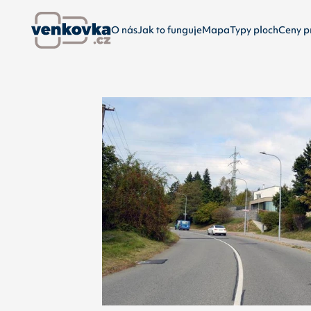
O nás
Jak to funguje
Mapa
Typy ploch
Ceny p