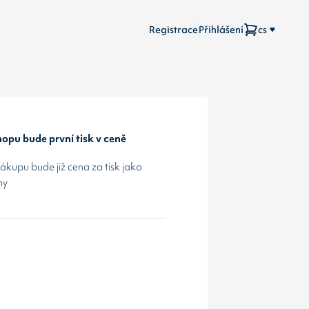
Registrace
Přihlášení
cs
opu bude první tisk v ceně
kupu bude již cena za tisk jako
hy