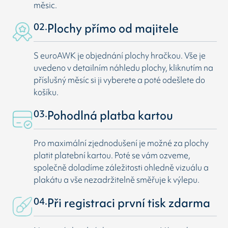
měsic.
02.
Plochy přímo od majitele
S euroAWK je objednání plochy hračkou. Vše je
uvedeno v detailním náhledu plochy, kliknutím na
příslušný měsíc si ji vyberete a poté odešlete do
košíku.
03.
Pohodlná platba kartou
Pro maximální zjednodušení je možné za plochy
platit platební kartou. Poté se vám ozveme,
společně doladíme záležitosti ohledně vizuálu a
plakátu a vše nezadržitelně směřuje k výlepu.
04.
Při registraci první tisk zdarma