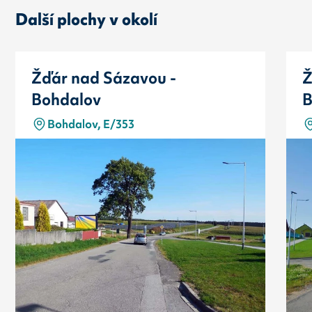
Další plochy v okolí
Žďár nad Sázavou -
Ž
Bohdalov
B
Bohdalov, E/353