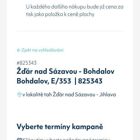
U každého dalšího nákupu bude již cena za
tisk jako položka k ceně plochy
Zpět na vyhledávání
#825343
Žďár nad Sázavou - Bohdalov
Bohdalov, E/353 | 825343
v lokalitě tah Žďár nad Sázavou - Jihlava
Vyberte termíny kampaně