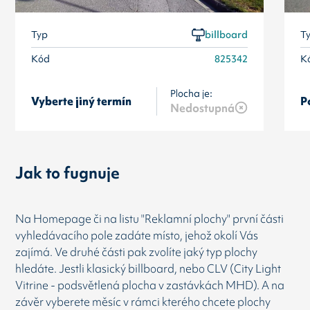
Typ
billboard
T
Kód
825342
K
Plocha je:
Vyberte jiný termín
P
Nedostupná
Jak to fugnuje
Na Homepage či na listu "Reklamní plochy" první části
vyhledávacího pole zadáte místo, jehož okolí Vás
zajímá. Ve druhé části pak zvolíte jaký typ plochy
hledáte. Jestli klasický billboard, nebo CLV (City Light
Vitrine - podsvětlená plocha v zastávkách MHD). A na
závěr vyberete měsíc v rámci kterého chcete plochy