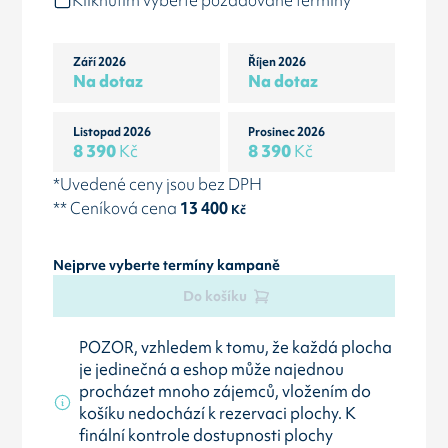
Kliknutím vyberte požadované termíny
Září 2026
Říjen 2026
Na dotaz
Na dotaz
Listopad 2026
Prosinec 2026
8 390
Kč
8 390
Kč
*Uvedené ceny jsou bez DPH
** Ceníková cena
13 400
Kč
Nejprve vyberte termíny kampaně
Do košíku
POZOR, vzhledem k tomu, že každá plocha
je jedinečná a eshop může najednou
procházet mnoho zájemců, vložením do
košíku nedochází k rezervaci plochy. K
finální kontrole dostupnosti plochy