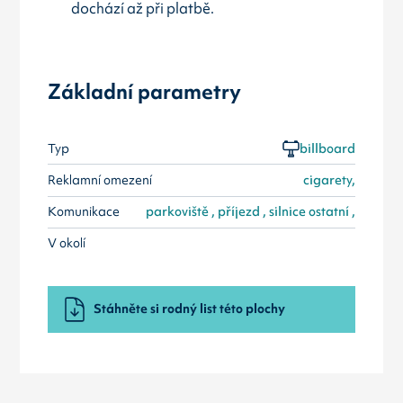
dochází až při platbě.
Základní parametry
Typ
billboard
Reklamní omezení
cigarety,
Komunikace
parkoviště , příjezd , silnice ostatní ,
V okolí
Stáhněte si rodný list této plochy