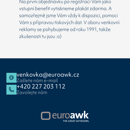
Na první objednávku po registraci Vám jako
vstupní benefit vytiskneme plakát zdarma. A
samozřejmě jsme Vám vždy k dispozici, pomoci
Vám s přípravou tiskových dat. V oboru venkovní
reklamy se pohybujeme od roku 1991, takže
zkušenosti tu jsou :o)
venkovka@euroawk.cz
Zašlete nám e-mail
+420 227 203 112
Zavolejte nám