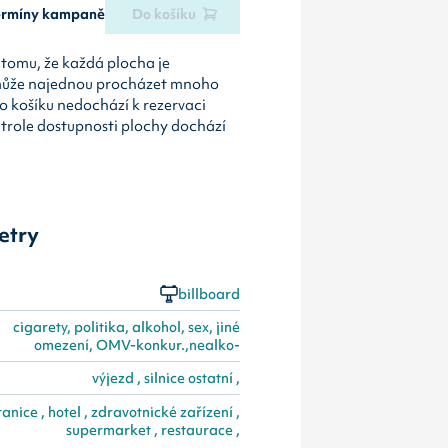
termíny kampaně
Do košíku
tomu, že každá plocha je
může najednou procházet mnoho
o košíku nedochází k rezervaci
ntrole dostupnosti plochy dochází
etry
billboard
cigarety, politika, alkohol, sex, jiné
omezení, OMV-konkur.,nealko-
výjezd , silnice ostatní ,
tanice , hotel , zdravotnické zařízení ,
supermarket , restaurace ,