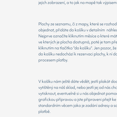
jejich zobrazení, a to jak na mapě tak výpisem
Plochy ze seznamu, či z mapy, které se rozho
objednat, přidáte do košíku v detailním náhle
Nejprve označíte kliknutím měsíce o které má
ve kterých je plocha dostupná, poté je tam př
kliknutím na tlačítko "do košíku". Jen pozor, 
do košíku nedochází k rezervaci plochy, k ní d
procesem platby.
V košíku nám ještě dáte vědět, jestli plakát d
vytištěný na náš sklad, nebo jestli jej od nás ch
vytisknout, eventuelně si u nás objednat pomoc
grafickou přípravou a jste připraveni přejít ke
standardním věcem jako je zadání adresy a 
platbě.