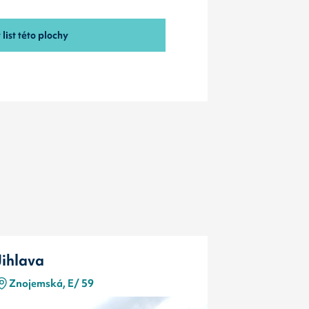
list této plochy
Jihlava
Jihlava
Znojemská, E/ 59
autobusov