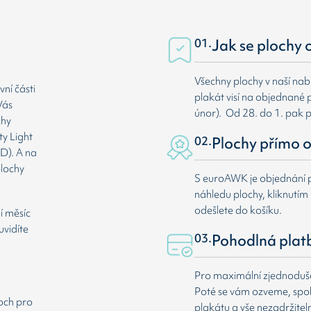
01.
Jak se plochy 
Všechny plochy v naší nab
ní části
plakát visí na objednané p
Vás
únor). Od 28. do 1. pak 
chy
ty Light
02.
Plochy přímo o
D). A na
plochy
S euroAWK je objednání p
náhledu plochy, kliknutím n
odešlete do košíku.
í měsíc
uvidíte
03.
Pohodlná plat
Pro maximální zjednodušen
Poté se vám ozveme, spole
loch pro
plakátu a vše nezadržitel