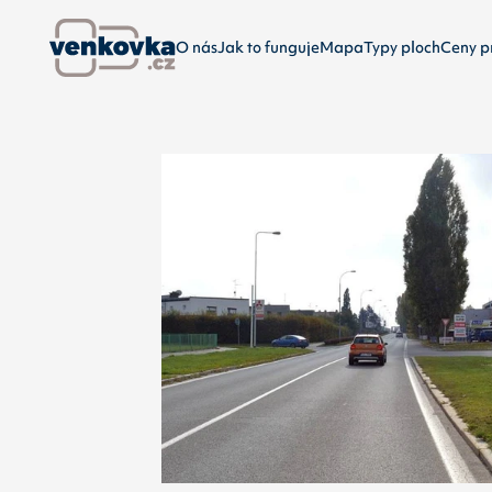
O nás
Jak to funguje
Mapa
Typy ploch
Ceny p