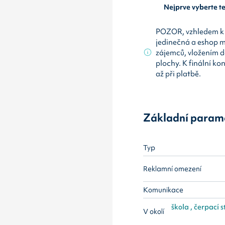
Nejprve vyberte 
POZOR, vzhledem k 
jedinečná a eshop 
zájemců, vložením d
plochy. K finální ko
až při platbě.
Základní param
Typ
Reklamní omezení
Komunikace
škola , čerpací s
V okolí