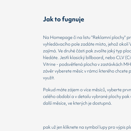
Jak to fugnuje
Na Homepage či na listu "Reklamní plochy" prv
vyhledávacího pole zadáte místo, jehož okolí 
zajímá. Ve druhé části pak zvolíte jaký typ plo
hledáte. Jestli klasický billboard, nebo CLV (Ci
Vitrine - podsvětlená plocha v zastávkách MH
závěr vyberete měsíc v rámci kterého chcete 
využít.
Pokud máte zájem o více měsíců, vyberte prvn
celého období a v detailu vybrané plochy pak 
další měsíce, ve kterých je dostupná.
pak už jen kliknete na symbol lupy pro výpis p