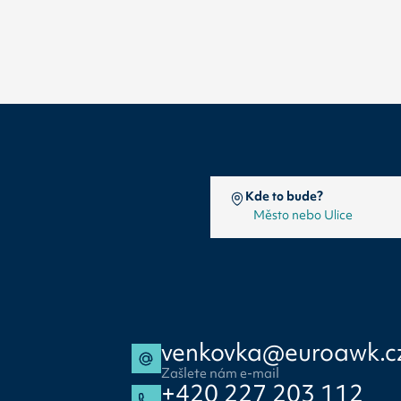
Kde to bude?
venkovka@euroawk.c
Zašlete nám e-mail
+420 227 203 112