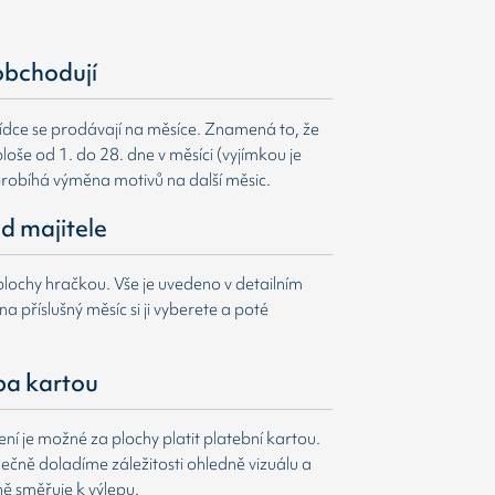
obchodují
ídce se prodávají na měsíce. Znamená to, že
loše od 1. do 28. dne v měsíci (vyjímkou je
probíhá výměna motivů na další měsic.
d majitele
lochy hračkou. Vše je uvedeno v detailním
a příslušný měsíc si ji vyberete a poté
ba kartou
í je možné za plochy platit platební kartou.
čně doladíme záležitosti ohledně vizuálu a
ně směřuje k výlepu.