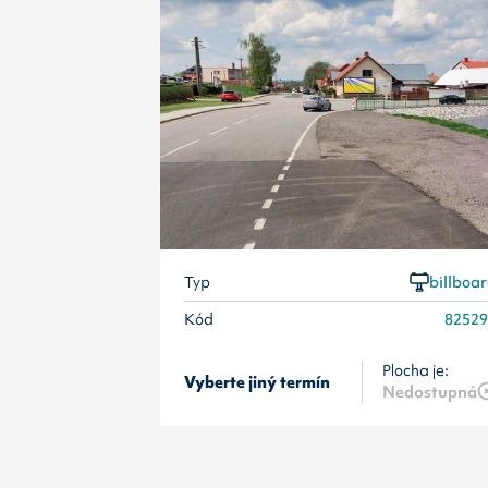
Typ
billboa
Kód
8252
Plocha je:
Vyberte jiný termín
Nedostupná