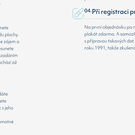
.
04.
Při registraci 
Na první objednávku po r
dnete
plakát zdarma. A samozř
du plochy.
s přípravou tiskových da
te zájem a
roku 1991, takže zkušenost
esunete
že zadáním
ochází až
odáte
cete
 s jeho
samotné