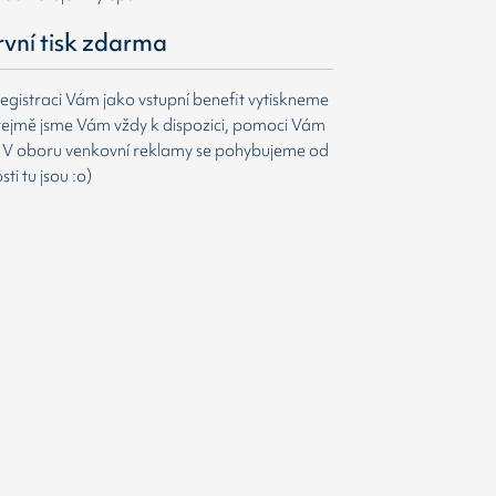
první tisk zdarma
egistraci Vám jako vstupní benefit vytiskneme
ejmě jsme Vám vždy k dispozici, pomoci Vám
t. V oboru venkovní reklamy se pohybujeme od
i tu jsou :o)