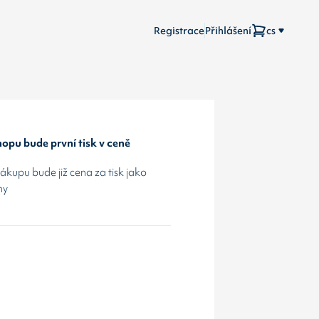
Registrace
Přihlášení
cs
opu bude první tisk v ceně
kupu bude již cena za tisk jako
hy