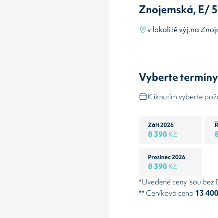
Znojemská, E/ 5
v lokalitě výj.na Zn
Vyberte termín
Kliknutím vyberte po
Září 2026
Ř
8 390
Kč
Prosinec 2026
8 390
Kč
*Uvedené ceny jsou bez
** Ceníková cena
13 40