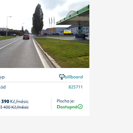
Typ
Kód
yp
billboard
Kód
825711
 390
Kč/měsíc
Plocha je:
Vyberte jiný 
Dostupná
3 400
Kč/měsíc