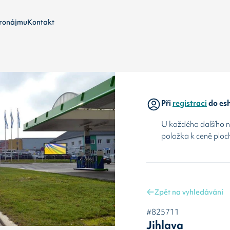
ronájmu
Kontakt
Při
registraci
do esh
U každého dalšího ná
položka k ceně ploc
Zpět na vyhledávání
#825711
Jihlava