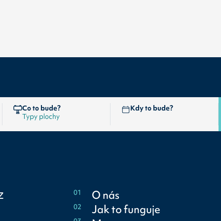
Co to bude?
Kdy to bude?
z
01
O nás
02
Jak to funguje
03