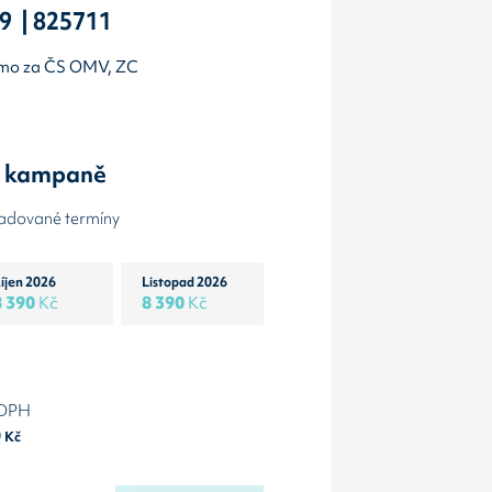
9 | 825711
ojmo za ČS OMV, ZC
y kampaně
žadované termíny
íjen 2026
Listopad 2026
8 390
Kč
8 390
Kč
 DPH
0
Kč