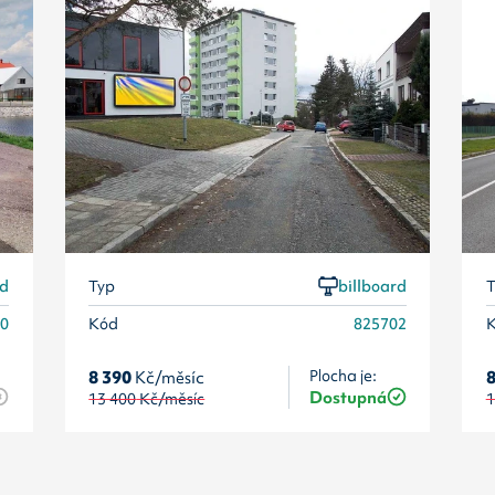
rd
Typ
billboard
T
90
Kód
825702
8 390
Kč/měsíc
Plocha je:
8
Dostupná
13 400
Kč/měsíc
1