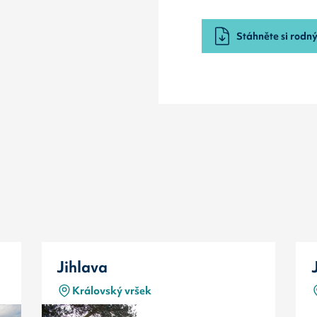
Stáhněte si rodný 
Jihlava
Královský vršek