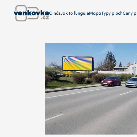
O nás
Jak to funguje
Mapa
Typy ploch
Ceny p