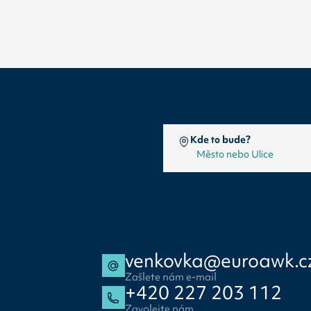
Kde to bude?
venkovka@euroawk.c
Zašlete nám e-mail
+420 227 203 112
Zavolejte nám