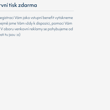
první tisk zdarma
egistraci Vám jako vstupní benefit vytiskneme
ejmě jsme Vám vždy k dispozici, pomoci Vám
t. V oboru venkovní reklamy se pohybujeme od
i tu jsou :o)