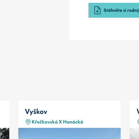
Stáhněte si rodný 
Vyškov
Křečkovská X Hanácká