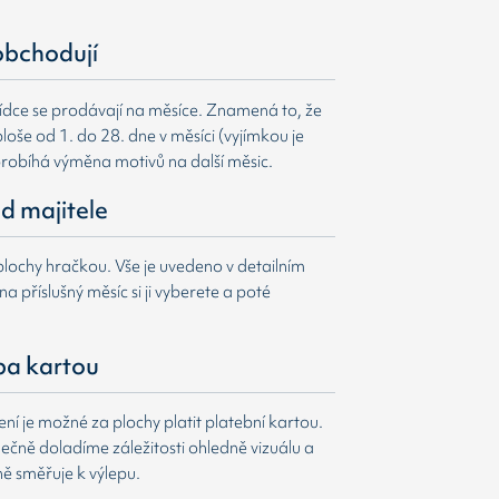
obchodují
ídce se prodávají na měsíce. Znamená to, že
loše od 1. do 28. dne v měsíci (vyjímkou je
probíhá výměna motivů na další měsic.
d majitele
lochy hračkou. Vše je uvedeno v detailním
a příslušný měsíc si ji vyberete a poté
ba kartou
í je možné za plochy platit platební kartou.
čně doladíme záležitosti ohledně vizuálu a
ně směřuje k výlepu.