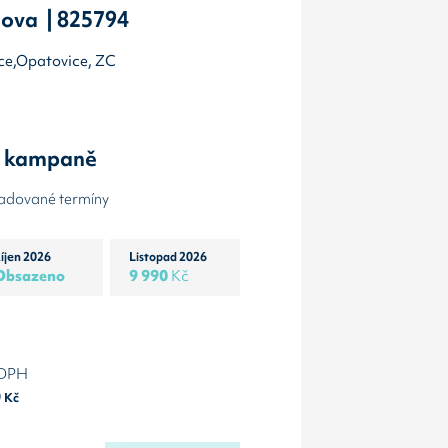
ova | 825794
ice,Opatovice, ZC
y kampaně
žadované termíny
íjen 2026
Listopad 2026
Obsazeno
9 990
Kč
 DPH
0
Kč