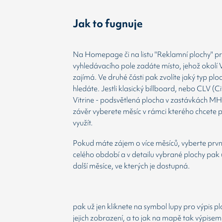
Jak to fugnuje
Na Homepage či na listu "Reklamní plochy" prv
vyhledávacího pole zadáte místo, jehož okolí 
zajímá. Ve druhé části pak zvolíte jaký typ plo
hledáte. Jestli klasický billboard, nebo CLV (Ci
Vitrine - podsvětlená plocha v zastávkách MH
závěr vyberete měsíc v rámci kterého chcete 
využít.
Pokud máte zájem o více měsíců, vyberte prvn
celého období a v detailu vybrané plochy pak 
další měsíce, ve kterých je dostupná.
pak už jen kliknete na symbol lupy pro výpis p
jejich zobrazení, a to jak na mapě tak výpisem