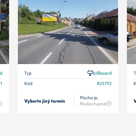
rd
Typ
billboard
T
91
Kód
825792
Plocha je:
Vyberte jiný termín
V
Nedostupná