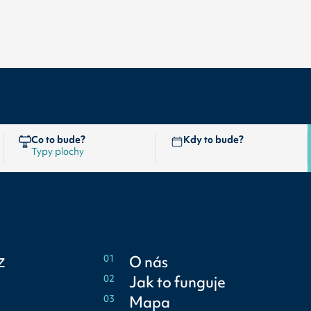
Co to bude?
Kdy to bude?
z
01
O nás
02
Jak to funguje
03
Mapa