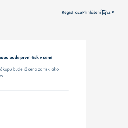
Registrace
Přihlášení
cs
opu bude první tisk v ceně
kupu bude již cena za tisk jako
hy