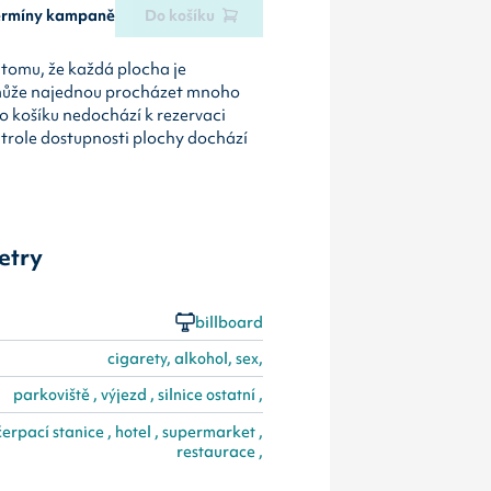
termíny kampaně
Do košíku
tomu, že každá plocha je
může najednou procházet mnoho
o košíku nedochází k rezervaci
ntrole dostupnosti plochy dochází
etry
billboard
cigarety, alkohol, sex,
parkoviště , výjezd , silnice ostatní ,
čerpací stanice , hotel , supermarket ,
restaurace ,