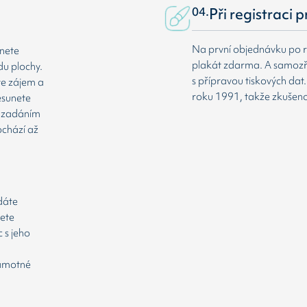
04.
Při registraci 
Na první objednávku po r
dnete
plakát zdarma. A samozř
du plochy.
s přípravou tiskových da
te zájem a
roku 1991, takže zkušenost
esunete
že zadáním
ochází až
odáte
cete
 s jeho
samotné