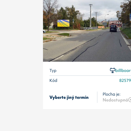
Typ
billboa
Kód
8257
Plocha je:
Vyberte jiný termín
Nedostupná