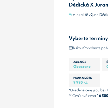
Dědická X Juran
v lokalitě výj.na Děd
Vyberte termín
Kliknutím vyberte po
Září 2026
Ř
Obsazeno
Prosinec 2026
9 990
Kč
*Uvedené ceny jsou bez
** Ceníková cena
16 30