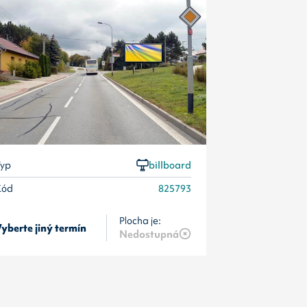
Kód
yp
billboard
Kód
825793
Plocha je:
yberte jiný termín
Vyberte jiný 
Nedostupná