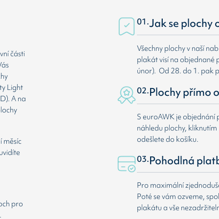
01.
Jak se plochy 
Všechny plochy v naší nab
ní části
plakát visí na objednané p
Vás
únor). Od 28. do 1. pak 
chy
ty Light
02.
Plochy přímo o
D). A na
plochy
S euroAWK je objednání p
náhledu plochy, kliknutím n
odešlete do košíku.
í měsíc
uvidíte
03.
Pohodlná plat
Pro maximální zjednodušen
Poté se vám ozveme, spole
loch pro
plakátu a vše nezadržitel
.