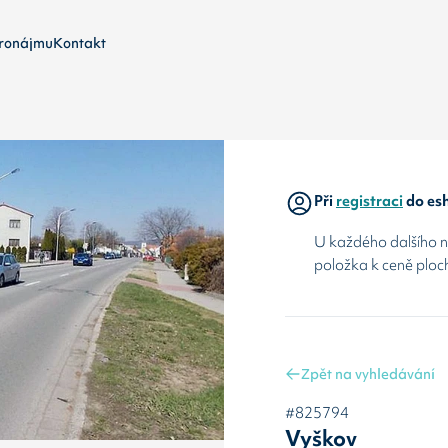
ronájmu
Kontakt
Při
registraci
do esh
U každého dalšího ná
položka k ceně ploc
Zpět na vyhledávání
#825794
Vyškov