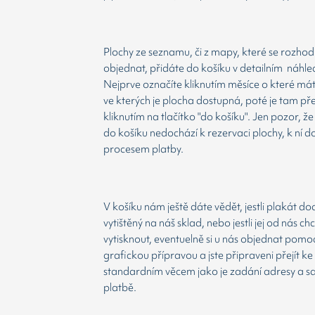
Plochy ze seznamu, či z mapy, které se rozho
objednat, přidáte do košíku v detailním náhle
Nejprve označíte kliknutím měsíce o které má
ve kterých je plocha dostupná, poté je tam př
kliknutím na tlačítko "do košíku". Jen pozor, 
do košíku nedochází k rezervaci plochy, k ní d
procesem platby.
V košíku nám ještě dáte vědět, jestli plakát d
vytištěný na náš sklad, nebo jestli jej od nás ch
vytisknout, eventuelně si u nás objednat pomoc
grafickou přípravou a jste připraveni přejít ke
standardním věcem jako je zadání adresy a 
platbě.