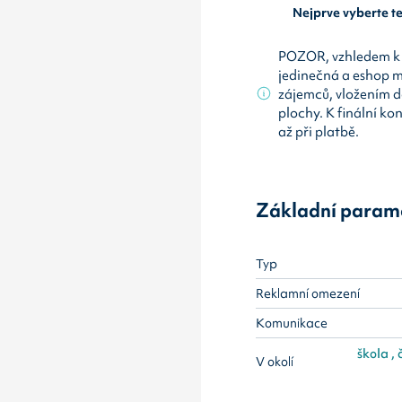
Nejprve vyberte 
POZOR, vzhledem k 
jedinečná a eshop 
zájemců, vložením d
plochy. K finální ko
až při platbě.
Základní param
Typ
Reklamní omezení
Komunikace
škola , 
V okolí