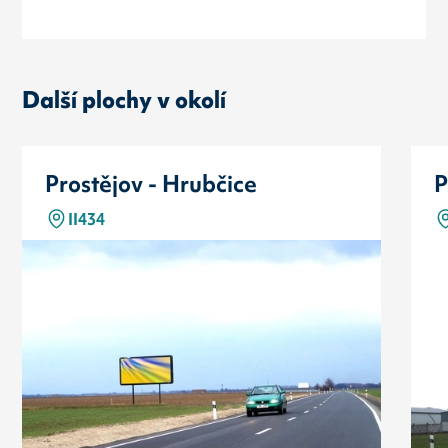
Další plochy v okolí
Prostějov - Hrubčice
P
II434