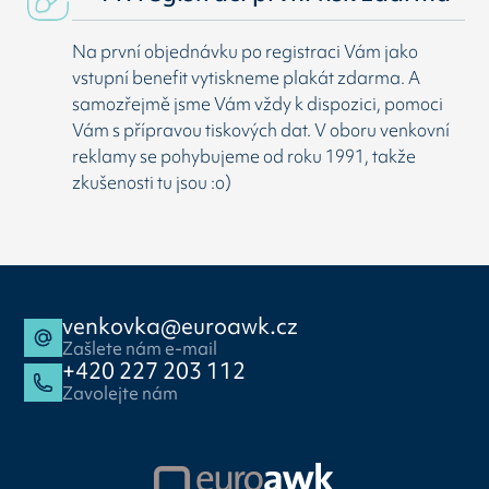
Na první objednávku po registraci Vám jako
vstupní benefit vytiskneme plakát zdarma. A
samozřejmě jsme Vám vždy k dispozici, pomoci
Vám s přípravou tiskových dat. V oboru venkovní
reklamy se pohybujeme od roku 1991, takže
zkušenosti tu jsou :o)
venkovka@euroawk.cz
Zašlete nám e-mail
+420 227 203 112
Zavolejte nám