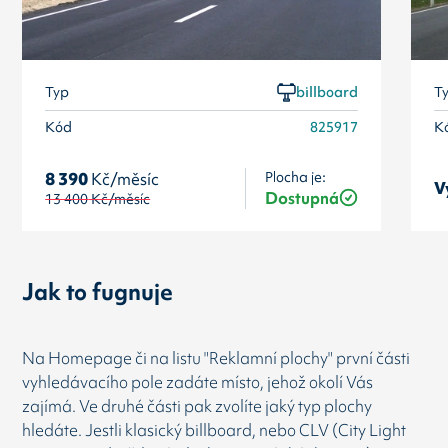
Typ
billboard
T
Kód
825917
K
Plocha je:
8 390
Kč/měsíc
V
Dostupná
13 400
Kč/měsíc
Jak to fugnuje
Na Homepage či na listu "Reklamní plochy" první části
vyhledávacího pole zadáte místo, jehož okolí Vás
zajímá. Ve druhé části pak zvolíte jaký typ plochy
hledáte. Jestli klasický billboard, nebo CLV (City Light