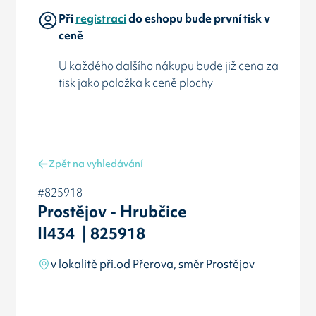
Při
registraci
do eshopu bude první tisk v
ceně
U každého dalšího nákupu bude již cena za
tisk jako položka k ceně plochy
Zpět na vyhledávání
#825918
Prostějov - Hrubčice
II434 | 825918
v lokalitě při.od Přerova, směr Prostějov