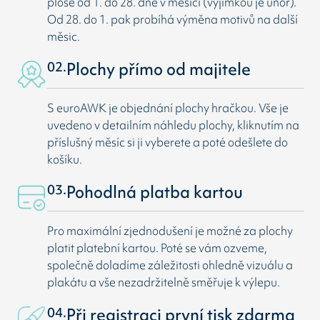
ploše od 1. do 28. dne v měsíci (vyjímkou je únor).
Od 28. do 1. pak probíhá výměna motivů na další
měsic.
02.
Plochy přímo od majitele
S euroAWK je objednání plochy hračkou. Vše je
uvedeno v detailním náhledu plochy, kliknutím na
příslušný měsíc si ji vyberete a poté odešlete do
košíku.
03.
Pohodlná platba kartou
Pro maximální zjednodušení je možné za plochy
platit platební kartou. Poté se vám ozveme,
společně doladíme záležitosti ohledně vizuálu a
plakátu a vše nezadržitelně směřuje k výlepu.
04.
Při registraci první tisk zdarma