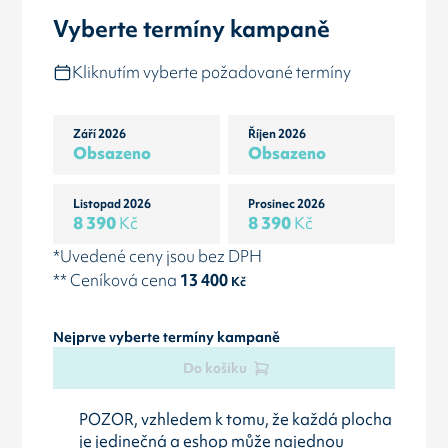
Vyberte termíny kampaně
Kliknutím vyberte požadované termíny
Září 2026
Říjen 2026
Obsazeno
Obsazeno
Listopad 2026
Prosinec 2026
8 390
Kč
8 390
Kč
*Uvedené ceny jsou bez DPH
** Ceníková cena
13 400
Kč
Nejprve vyberte termíny kampaně
Do košíku
POZOR, vzhledem k tomu, že každá plocha
je jedinečná a eshop může najednou