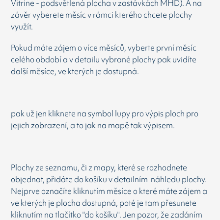
Vitrine - podsvětlená plocha v zastávkách MHD). A na
závěr vyberete měsíc v rámci kterého chcete plochy
využít.
Pokud máte zájem o více měsíců, vyberte první měsíc
celého období a v detailu vybrané plochy pak uvidíte
další měsíce, ve kterých je dostupná.
pak už jen kliknete na symbol lupy pro výpis ploch pro
jejich zobrazení, a to jak na mapě tak výpisem.
Plochy ze seznamu, či z mapy, které se rozhodnete
objednat, přidáte do košíku v detailním náhledu plochy.
Nejprve označíte kliknutím měsíce o které máte zájem a
ve kterých je plocha dostupná, poté je tam přesunete
kliknutím na tlačítko "do košíku". Jen pozor, že zadáním