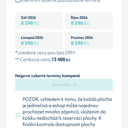
Kliknutím vyberte požadované termíny
Září 2026
Říjen 2026
8 390
Kč
8 390
Kč
Listopad 2026
Prosinec 2026
8 390
Kč
8 390
Kč
*Uvedené ceny jsou bez DPH
** Ceníková cena
13 400
Kč
Nejprve vyberte termíny kampaně
Do košíku
POZOR, vzhledem k tomu, že každá plocha
je jedinečná a eshop může najednou
procházet mnoho zájemců, vložením do
košíku nedochází k rezervaci plochy. K
finální kontrole dostupnosti plochy