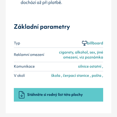
dochází až při platbě.
Základní parametry
Typ
billboard
cigarety, alkohol, sex, jiné
Reklamní omezení
omezení, viz poznámka
Komunikace
silnice ostatní ,
V okolí
škola , čerpací stanice , pošta ,
Stáhněte si rodný list této plochy