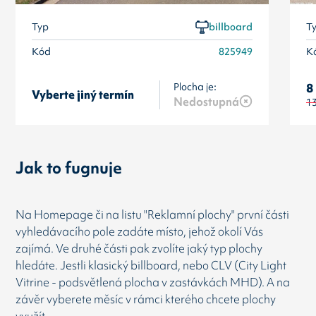
Typ
billboard
T
Kód
825949
K
Plocha je:
8
Vyberte jiný termín
Nedostupná
1
Jak to fugnuje
Na Homepage či na listu "Reklamní plochy" první části
vyhledávacího pole zadáte místo, jehož okolí Vás
zajímá. Ve druhé části pak zvolíte jaký typ plochy
hledáte. Jestli klasický billboard, nebo CLV (City Light
Vitrine - podsvětlená plocha v zastávkách MHD). A na
závěr vyberete měsíc v rámci kterého chcete plochy