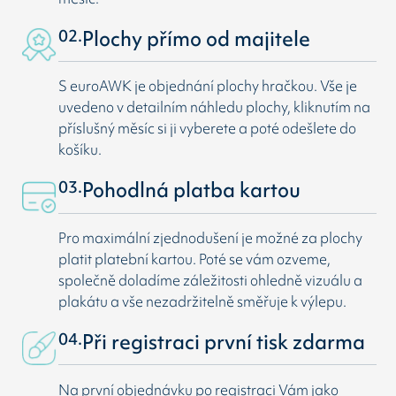
02.
Plochy přímo od majitele
S euroAWK je objednání plochy hračkou. Vše je
uvedeno v detailním náhledu plochy, kliknutím na
příslušný měsíc si ji vyberete a poté odešlete do
košíku.
03.
Pohodlná platba kartou
Pro maximální zjednodušení je možné za plochy
platit platební kartou. Poté se vám ozveme,
společně doladíme záležitosti ohledně vizuálu a
plakátu a vše nezadržitelně směřuje k výlepu.
04.
Při registraci první tisk zdarma
Na první objednávku po registraci Vám jako