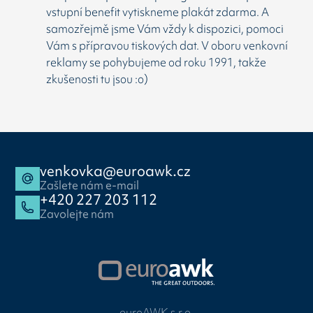
vstupní benefit vytiskneme plakát zdarma. A
samozřejmě jsme Vám vždy k dispozici, pomoci
Vám s přípravou tiskových dat. V oboru venkovní
reklamy se pohybujeme od roku 1991, takže
zkušenosti tu jsou :o)
venkovka@euroawk.cz
Zašlete nám e-mail
+420 227 203 112
Zavolejte nám
euroAWK s.r.o.