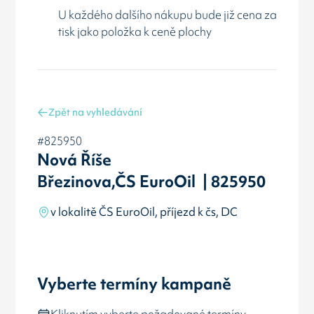
U každého dalšího nákupu bude již cena za
tisk jako položka k ceně plochy
Zpět na vyhledávání
#825950
Nová Říše
Březinova,ČS EuroOil | 825950
v lokalitě ČS EuroOil, příjezd k čs, DC
Vyberte termíny kampaně