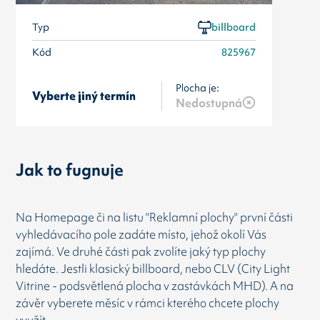
Typ
billboard
Kód
825967
Plocha je:
Vyberte jiný termín
Nedostupná
Jak to fugnuje
Na Homepage či na listu "Reklamní plochy" první části
vyhledávacího pole zadáte místo, jehož okolí Vás
zajímá. Ve druhé části pak zvolíte jaký typ plochy
hledáte. Jestli klasický billboard, nebo CLV (City Light
Vitrine - podsvětlená plocha v zastávkách MHD). A na
závěr vyberete měsíc v rámci kterého chcete plochy