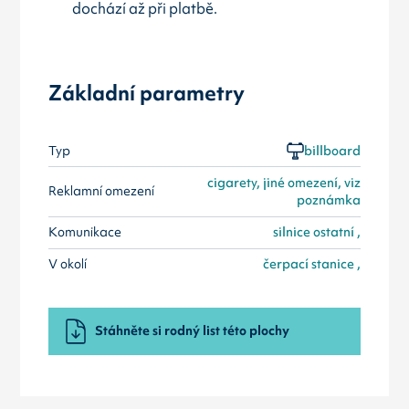
dochází až při platbě.
Základní parametry
Typ
billboard
cigarety, jiné omezení, viz
Reklamní omezení
poznámka
Komunikace
silnice ostatní ,
V okolí
čerpací stanice ,
Stáhněte si rodný list této plochy