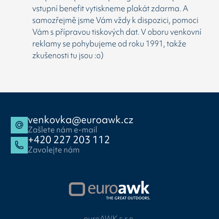
vstupní benefit vytiskneme plakát zdarma. A
samozřejmě jsme Vám vždy k dispozici, pomoci
Vám s přípravou tiskových dat. V oboru venkovní
reklamy se pohybujeme od roku 1991, takže
zkušenosti tu jsou :o)
venkovka@euroawk.cz
Zašlete nám e-mail
+420 227 203 112
Zavolejte nám
euroAWK s.r.o.