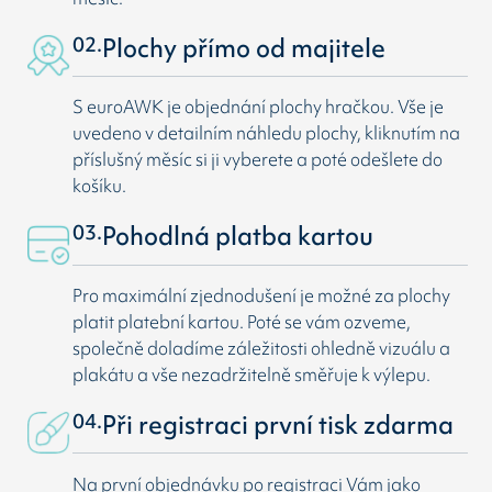
02.
Plochy přímo od majitele
S euroAWK je objednání plochy hračkou. Vše je
uvedeno v detailním náhledu plochy, kliknutím na
příslušný měsíc si ji vyberete a poté odešlete do
košíku.
03.
Pohodlná platba kartou
Pro maximální zjednodušení je možné za plochy
platit platební kartou. Poté se vám ozveme,
společně doladíme záležitosti ohledně vizuálu a
plakátu a vše nezadržitelně směřuje k výlepu.
04.
Při registraci první tisk zdarma
Na první objednávku po registraci Vám jako