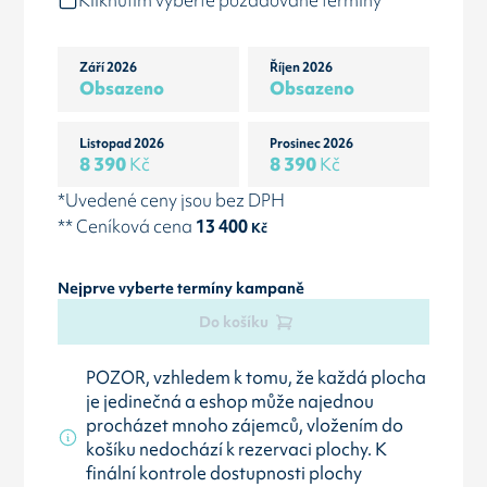
Kliknutím vyberte požadované termíny
Září 2026
Říjen 2026
Obsazeno
Obsazeno
Listopad 2026
Prosinec 2026
8 390
Kč
8 390
Kč
*Uvedené ceny jsou bez DPH
** Ceníková cena
13 400
Kč
Nejprve vyberte termíny kampaně
Do košíku
POZOR, vzhledem k tomu, že každá plocha
je jedinečná a eshop může najednou
procházet mnoho zájemců, vložením do
košíku nedochází k rezervaci plochy. K
finální kontrole dostupnosti plochy