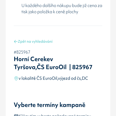
U každého dalšího nákupu bude již cena za
tisk jako položka k ceně plochy
Zpět na vyhledávání
#825967
Horní Cerekev
Tyršova,ČS EuroOil | 825967
v lokalitě ČS EuroOil,výjezd od čs,DC
Vyberte termíny kampaně