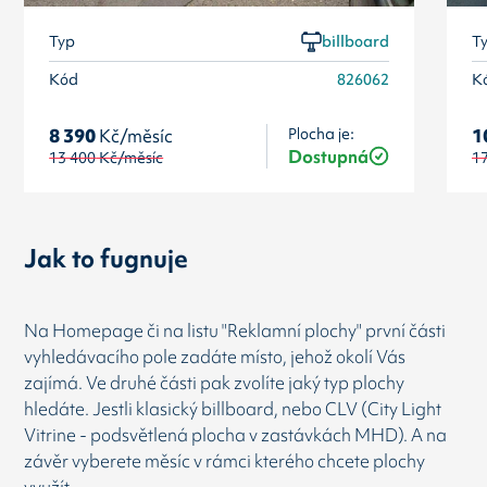
Typ
billboard
T
Kód
826062
K
Plocha je:
8 390
Kč/měsíc
1
Dostupná
13 400
Kč/měsíc
1
Jak to fugnuje
Na Homepage či na listu "Reklamní plochy" první části
vyhledávacího pole zadáte místo, jehož okolí Vás
zajímá. Ve druhé části pak zvolíte jaký typ plochy
hledáte. Jestli klasický billboard, nebo CLV (City Light
Vitrine - podsvětlená plocha v zastávkách MHD). A na
závěr vyberete měsíc v rámci kterého chcete plochy