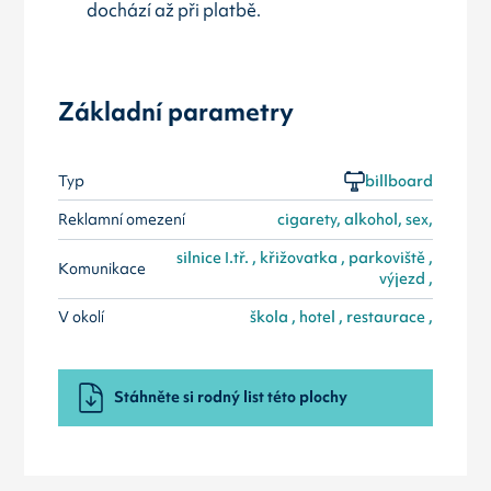
dochází až při platbě.
Základní parametry
Typ
billboard
Reklamní omezení
cigarety, alkohol, sex,
silnice I.tř. , křižovatka , parkoviště ,
Komunikace
výjezd ,
V okolí
škola , hotel , restaurace ,
Stáhněte si rodný list této plochy