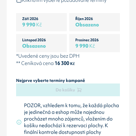
Kliknutím vyberte požadované termíny
Září 2026
Říjen 2026
9 990
Kč
Obsazeno
Listopad 2026
Prosinec 2026
Obsazeno
9 990
Kč
*Uvedené ceny jsou bez DPH
** Ceníková cena
16 300
Kč
Nejprve vyberte termíny kampaně
Do košíku
POZOR, vzhledem k tomu, že každá plocha
je jedinečná a eshop může najednou
procházet mnoho zájemců, vložením do
košíku nedochází k rezervaci plochy. K
finální kontrole dostupnosti plochy