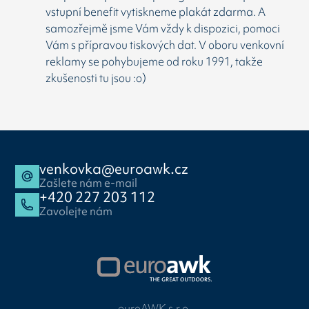
vstupní benefit vytiskneme plakát zdarma. A
samozřejmě jsme Vám vždy k dispozici, pomoci
Vám s přípravou tiskových dat. V oboru venkovní
reklamy se pohybujeme od roku 1991, takže
zkušenosti tu jsou :o)
venkovka@euroawk.cz
Zašlete nám e-mail
+420 227 203 112
Zavolejte nám
euroAWK s.r.o.