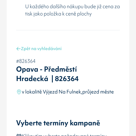
U každého dalšího nákupu bude již cena za
tisk jako položka k ceně plochy
Zpět na vyhledávání
#826364
Opava - Předměstí
Hradecká | 826364
v lokalitě Výjezd Na Fulnek,průjezd měste
Vyberte termíny kampaně