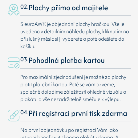
02.
Plochy přímo od majitele
S euroAWK je objednání plochy hračkou. Vše je
uvedeno v detailním náhledu plochy, kliknutím na
příslušný měsíc si ji vyberete a poté odešlete do
košíku.
03.
Pohodlná platba kartou
Pro maximální zjednodušení je možné za plochy
platit platební kartou. Poté se vám ozveme,
společně doladíme záležitosti ohledně vizuálu a
plakátu a vše nezadržitelně směřuje k výlepu.
04.
Při registraci první tisk zdarma
Na první objednávku po registraci Vám jako
vstupní benefit vytiskneme plakát zdarma. A