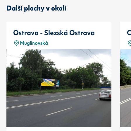
Další plochy v okolí
Ostrava - Slezská Ostrava
O
Muglinovská