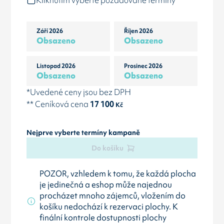
Kliknutím vyberte požadované termíny
Září 2026
Říjen 2026
Obsazeno
Obsazeno
Listopad 2026
Prosinec 2026
Obsazeno
Obsazeno
*Uvedené ceny jsou bez DPH
** Ceníková cena
17 100
Kč
Nejprve vyberte termíny kampaně
Do košíku
POZOR, vzhledem k tomu, že každá plocha
je jedinečná a eshop může najednou
procházet mnoho zájemců, vložením do
košíku nedochází k rezervaci plochy. K
finální kontrole dostupnosti plochy