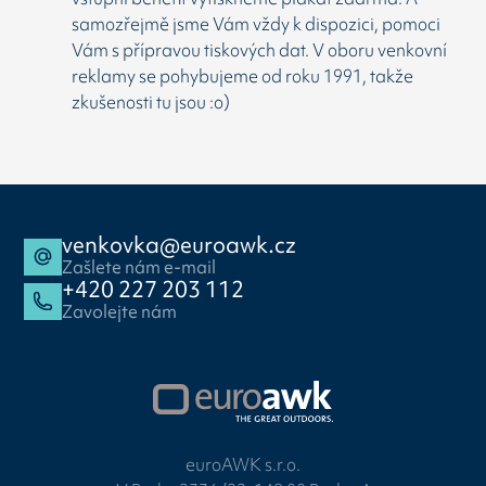
samozřejmě jsme Vám vždy k dispozici, pomoci
Vám s přípravou tiskových dat. V oboru venkovní
reklamy se pohybujeme od roku 1991, takže
zkušenosti tu jsou :o)
venkovka@euroawk.cz
Zašlete nám e-mail
+420 227 203 112
Zavolejte nám
euroAWK s.r.o.