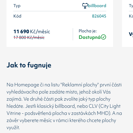
Typ
billboard
T
Kód
826045
K
Plocha je:
11 690
Kč/měsíc
V
Dostupná
17 800
Kč/měsíc
Jak to fugnuje
Na Homepage či na listu "Reklamní plochy" první části
vyhledávacího pole zadáte místo, jehož okolí Vás
zajímá. Ve druhé části pak zvolíte jaký typ plochy
hledáte. Jestli klasický billboard, nebo CLV (City Light
Vitrine - podsvětlená plocha v zastávkách MHD). A na
závěr vyberete měsíc v rámci kterého chcete plochy
využít.