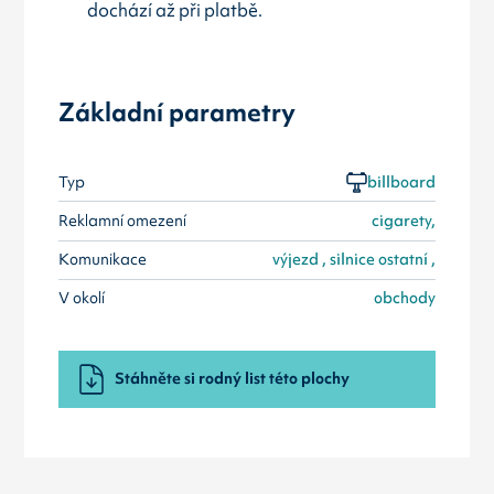
dochází až při platbě.
Základní parametry
Typ
billboard
Reklamní omezení
cigarety,
Komunikace
výjezd , silnice ostatní ,
V okolí
obchody
Stáhněte si rodný list této plochy