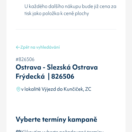
U každého dalšího nákupu bude již cena za
tisk jako položka k ceně plochy
Zpět na vyhledávání
#826506
Ostrava - Slezská Ostrava
Frýdecká | 826506
v lokalitě Výjezd do Kunčiček, ZC
Vyberte termíny kampaně