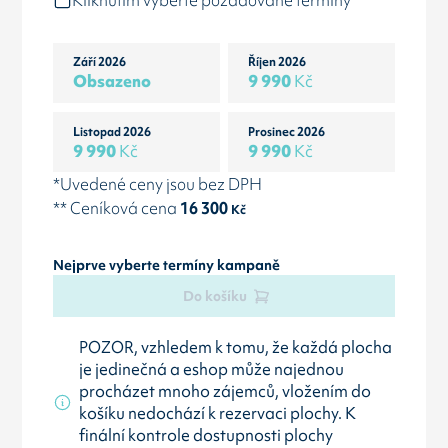
Kliknutím vyberte požadované termíny
Září 2026
Říjen 2026
Obsazeno
9 990
Kč
Listopad 2026
Prosinec 2026
9 990
Kč
9 990
Kč
*Uvedené ceny jsou bez DPH
** Ceníková cena
16 300
Kč
Nejprve vyberte termíny kampaně
Do košíku
POZOR, vzhledem k tomu, že každá plocha
je jedinečná a eshop může najednou
procházet mnoho zájemců, vložením do
košíku nedochází k rezervaci plochy. K
finální kontrole dostupnosti plochy