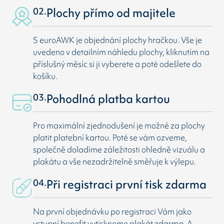
02.
Plochy přímo od majitele
S euroAWK je objednání plochy hračkou. Vše je
uvedeno v detailním náhledu plochy, kliknutím na
příslušný měsíc si ji vyberete a poté odešlete do
košíku.
03.
Pohodlná platba kartou
Pro maximální zjednodušení je možné za plochy
platit platební kartou. Poté se vám ozveme,
společně doladíme záležitosti ohledně vizuálu a
plakátu a vše nezadržitelně směřuje k výlepu.
04.
Při registraci první tisk zdarma
Na první objednávku po registraci Vám jako
vstupní benefit vytiskneme plakát zdarma. A