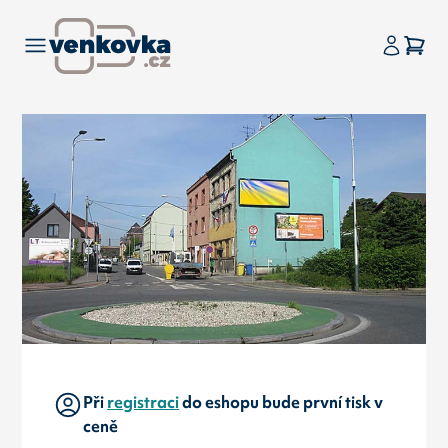
Při
registraci
do eshopu bude první tisk v
ceně