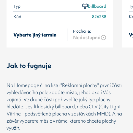
Typ
billboard
T
Kód
826238
K
Plocha je:
Vyberte jiný termín
V
Nedostupná
Jak to fugnuje
Na Homepage či na listu "Reklamní plochy" první části
vyhledávacího pole zadáte místo, jehož okolí Vás
zajímá. Ve druhé části pak zvolíte jaký typ plochy
hledáte. Jestli klasický billboard, nebo CLV (City Light
Vitrine - podsvětlená plocha v zastávkách MHD). A na
závěr vyberete měsíc v rámci kterého chcete plochy
využít.