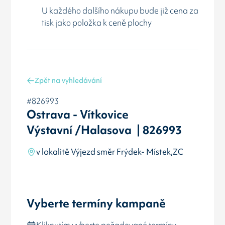
U každého dalšího nákupu bude již cena za
tisk jako položka k ceně plochy
Zpět na vyhledávání
#826993
Ostrava - Vítkovice
Výstavní /Halasova | 826993
v lokalitě Výjezd směr Frýdek- Místek,ZC
Vyberte termíny kampaně