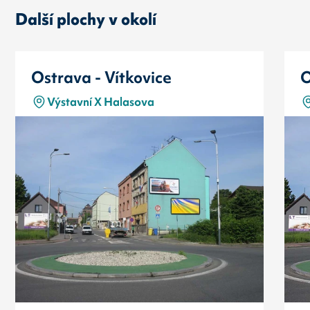
Další plochy v okolí
Ostrava - Vítkovice
O
Výstavní X Halasova