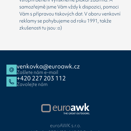
samozřejmě jsme Vám vždy k dispozici, pomoci
Vám s přípravou tiskových dat. V oboru venkovní
reklamy se pohybujeme od roku 1991, takže
zkušenosti tu jsou :o)
venkovka@euroawk.cz
Zašlete nám e-mail
+420 227 203 112
Zavolejte nám
euroAWK s.r.o.