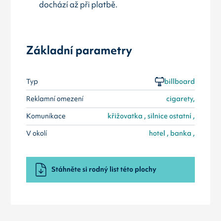
dochází až při platbě.
Základní parametry
Typ
billboard
Reklamní omezení
cigarety,
Komunikace
křižovatka , silnice ostatní ,
V okolí
hotel , banka ,
Stáhněte si rodný list této plochy