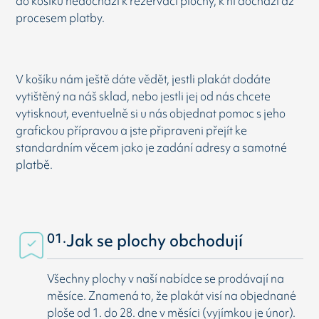
do košíku nedochází k rezervaci plochy, k ní dochází až
procesem platby.
V košíku nám ještě dáte vědět, jestli plakát dodáte
vytištěný na náš sklad, nebo jestli jej od nás chcete
vytisknout, eventuelně si u nás objednat pomoc s jeho
grafickou přípravou a jste připraveni přejít ke
standardním věcem jako je zadání adresy a samotné
platbě.
01.
Jak se plochy obchodují
Všechny plochy v naší nabídce se prodávají na
měsíce. Znamená to, že plakát visí na objednané
ploše od 1. do 28. dne v měsíci (vyjímkou je únor).