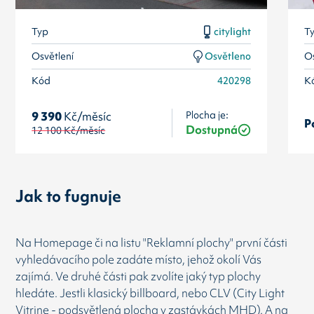
Typ
citylight
T
Osvětlení
Osvětleno
Os
Kód
420298
K
Plocha je:
9 390
Kč/měsíc
P
Dostupná
12 100
Kč/měsíc
Jak to fugnuje
Na Homepage či na listu "Reklamní plochy" první části
vyhledávacího pole zadáte místo, jehož okolí Vás
zajímá. Ve druhé části pak zvolíte jaký typ plochy
hledáte. Jestli klasický billboard, nebo CLV (City Light
Vitrine - podsvětlená plocha v zastávkách MHD). A na