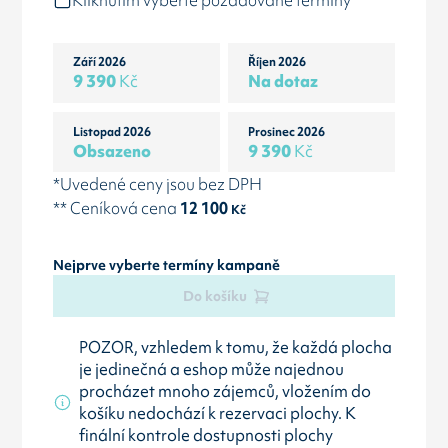
Kliknutím vyberte požadované termíny
Září 2026
Říjen 2026
9 390
Kč
Na dotaz
Listopad 2026
Prosinec 2026
Obsazeno
9 390
Kč
*Uvedené ceny jsou bez DPH
** Ceníková cena
12 100
Kč
Nejprve vyberte termíny kampaně
Do košíku
POZOR, vzhledem k tomu, že každá plocha
je jedinečná a eshop může najednou
procházet mnoho zájemců, vložením do
košíku nedochází k rezervaci plochy. K
finální kontrole dostupnosti plochy