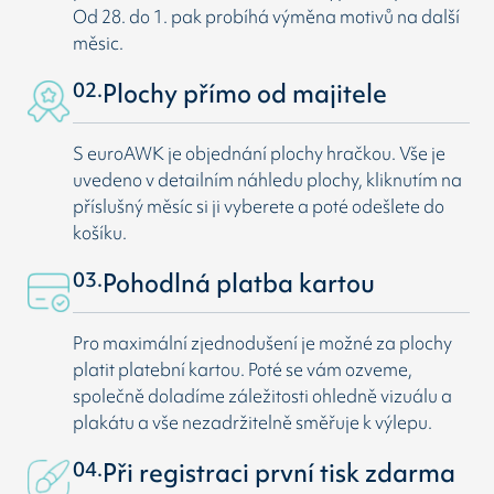
Od 28. do 1. pak probíhá výměna motivů na další
měsic.
02.
Plochy přímo od majitele
S euroAWK je objednání plochy hračkou. Vše je
uvedeno v detailním náhledu plochy, kliknutím na
příslušný měsíc si ji vyberete a poté odešlete do
košíku.
03.
Pohodlná platba kartou
Pro maximální zjednodušení je možné za plochy
platit platební kartou. Poté se vám ozveme,
společně doladíme záležitosti ohledně vizuálu a
plakátu a vše nezadržitelně směřuje k výlepu.
04.
Při registraci první tisk zdarma