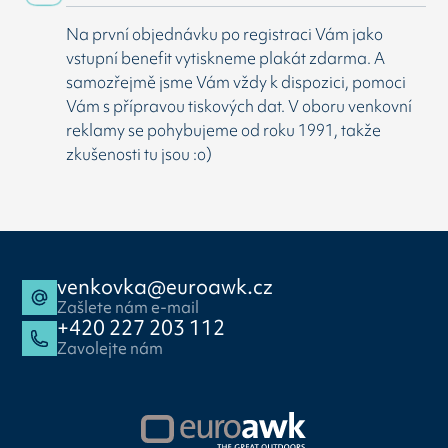
Na první objednávku po registraci Vám jako
vstupní benefit vytiskneme plakát zdarma. A
samozřejmě jsme Vám vždy k dispozici, pomoci
Vám s přípravou tiskových dat. V oboru venkovní
reklamy se pohybujeme od roku 1991, takže
zkušenosti tu jsou :o)
venkovka@euroawk.cz
Zašlete nám e-mail
+420 227 203 112
Zavolejte nám