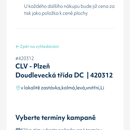
U každého dalšího nákupu bude již cena za
tisk jako položka k ceně plochy
Zpět na vyhledávání
#420312
CLV - Plzeň
Doudlevecká třída DC | 420312
v lokalitě zastávka,kolmá,levá,vnitřní,Li
Vyberte termíny kampaně