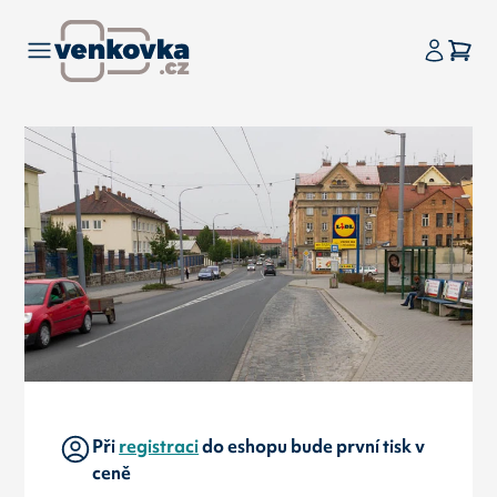
Při
registraci
do eshopu bude první tisk v
ceně