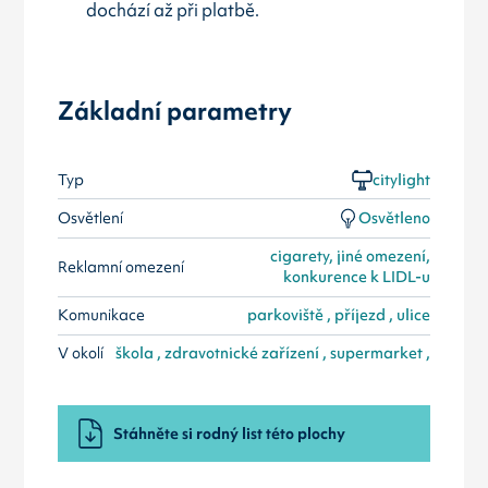
dochází až při platbě.
Základní parametry
Typ
citylight
Osvětlení
Osvětleno
cigarety, jiné omezení,
Reklamní omezení
konkurence k LIDL-u
Komunikace
parkoviště , příjezd , ulice
V okolí
škola , zdravotnické zařízení , supermarket ,
Stáhněte si rodný list této plochy