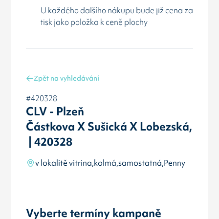
U každého dalšího nákupu bude již cena za
tisk jako položka k ceně plochy
Zpět na vyhledávání
#420328
CLV - Plzeň
Částkova X Sušická X Lobezská,
| 420328
v lokalitě vitrina,kolmá,samostatná,Penny
Vyberte termíny kampaně