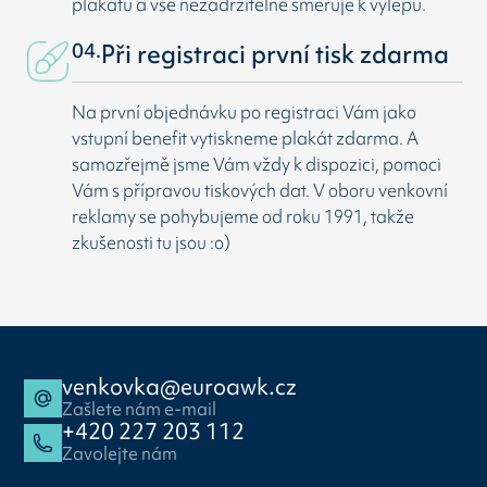
plakátu a vše nezadržitelně směřuje k výlepu.
04.
Při registraci první tisk zdarma
Na první objednávku po registraci Vám jako
vstupní benefit vytiskneme plakát zdarma. A
samozřejmě jsme Vám vždy k dispozici, pomoci
Vám s přípravou tiskových dat. V oboru venkovní
reklamy se pohybujeme od roku 1991, takže
zkušenosti tu jsou :o)
venkovka@euroawk.cz
Zašlete nám e-mail
+420 227 203 112
Zavolejte nám