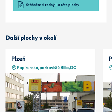
Stáhněte si rodný list této plochy
Další plochy v okolí
Plzeň
P
Papírenská,parkoviště Billa,DC