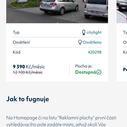
Typ
citylight
T
Osvětlení
Osvětleno
Os
Kód
420298
K
Plocha je:
9 390
Kč/měsíc
P
Dostupná
12 100
Kč/měsíc
Jak to fugnuje
Na Homepage či na listu "Reklamní plochy" první části
vyhledávacího pole zadáte místo, jehož okolí Vás