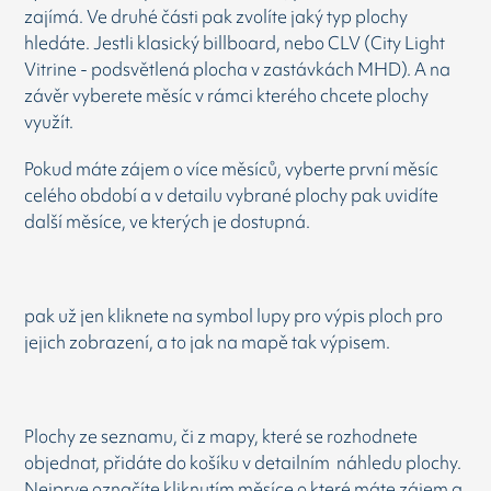
zajímá. Ve druhé části pak zvolíte jaký typ plochy
hledáte. Jestli klasický billboard, nebo CLV (City Light
Vitrine - podsvětlená plocha v zastávkách MHD). A na
závěr vyberete měsíc v rámci kterého chcete plochy
využít.
Pokud máte zájem o více měsíců, vyberte první měsíc
celého období a v detailu vybrané plochy pak uvidíte
další měsíce, ve kterých je dostupná.
pak už jen kliknete na symbol lupy pro výpis ploch pro
jejich zobrazení, a to jak na mapě tak výpisem.
Plochy ze seznamu, či z mapy, které se rozhodnete
objednat, přidáte do košíku v detailním náhledu plochy.
Nejprve označíte kliknutím měsíce o které máte zájem a