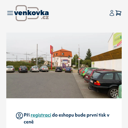
Při
registraci
do eshopu bude první tisk v
ceně