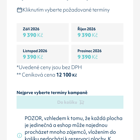
Kliknutím vyberte požadované termíny
Září 2026
Říjen 2026
9 390
Kč
9 390
Kč
Listopad 2026
Prosinec 2026
9 390
Kč
9 390
Kč
*Uvedené ceny jsou bez DPH
** Ceníková cena
12 100
Kč
Nejprve vyberte termíny kampaně
Do košíku
POZOR, vzhledem k tomu, že každá plocha
je jedinečná a eshop může najednou
procházet mnoho zájemců, vložením do
košíku nedochází k rezervaci plochy. K