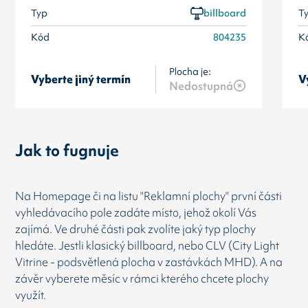
Typ
billboard
T
Kód
804235
K
Plocha je:
Vyberte jiný termín
V
Nedostupná
Jak to fugnuje
Na Homepage či na listu "Reklamní plochy" první části
vyhledávacího pole zadáte místo, jehož okolí Vás
zajímá. Ve druhé části pak zvolíte jaký typ plochy
hledáte. Jestli klasický billboard, nebo CLV (City Light
Vitrine - podsvětlená plocha v zastávkách MHD). A na
závěr vyberete měsíc v rámci kterého chcete plochy
využít.