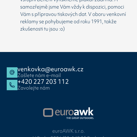
samozřejmě jsme Vám vždy k dispozici, pomoci
Vám s přípravou tiskových dat. V oboru venkovní
reklamy se pohybujeme od roku 1991, takže
zkušenosti tu jsou :o)
venkovka@euroawk.cz
Zašlete nám e-mail
+420 227 203 112
Zavolejte nám
euroAWK s.r.o.