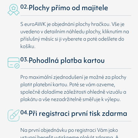
02.
Plochy přímo od majitele
S euroAWK je objednání plochy hračkou. Vše je
uvedeno v detailním náhledu plochy, kliknutím na
příslušný měsíc si ji vyberete a poté odešlete do
košíku.
03.
Pohodlná platba kartou
Pro maximální zjednodušení je možné za plochy
platit platební kartou. Poté se vám ozveme,
společně doladíme záležitosti ohledně vizuálu a
plakátu a vše nezadržitelně směřuje k výlepu.
04.
Při registraci první tisk zdarma
Na první objednávku po registraci Vám jako
vstupní benefit vytiskneme plakát zdarma. A