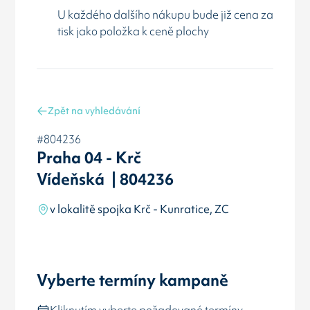
U každého dalšího nákupu bude již cena za
tisk jako položka k ceně plochy
Zpět na vyhledávání
#804236
Praha 04 - Krč
Vídeňská | 804236
v lokalitě spojka Krč - Kunratice, ZC
Vyberte termíny kampaně