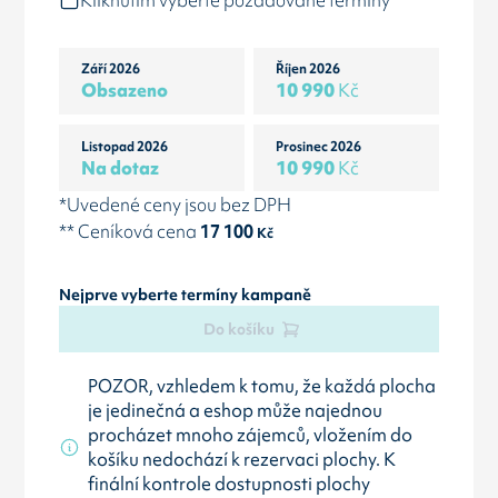
Kliknutím vyberte požadované termíny
Září 2026
Říjen 2026
Obsazeno
10 990
Kč
Listopad 2026
Prosinec 2026
Na dotaz
10 990
Kč
*Uvedené ceny jsou bez DPH
** Ceníková cena
17 100
Kč
Nejprve vyberte termíny kampaně
Do košíku
POZOR, vzhledem k tomu, že každá plocha
je jedinečná a eshop může najednou
procházet mnoho zájemců, vložením do
košíku nedochází k rezervaci plochy. K
finální kontrole dostupnosti plochy