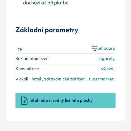
dochází až při platbě.
Základní parametry
Typ
billboard
Reklamní omezení
cigarety,
Komunikace
výjezd ,
V okolí
hotel , zdravotnické zařízení , supermarket ,
Stáhněte si rodný list této plochy