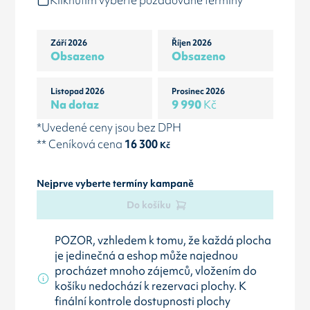
Kliknutím vyberte požadované termíny
Září 2026
Říjen 2026
Obsazeno
Obsazeno
Listopad 2026
Prosinec 2026
Na dotaz
9 990
Kč
*Uvedené ceny jsou bez DPH
** Ceníková cena
16 300
Kč
Nejprve vyberte termíny kampaně
Do košíku
POZOR, vzhledem k tomu, že každá plocha
je jedinečná a eshop může najednou
procházet mnoho zájemců, vložením do
košíku nedochází k rezervaci plochy. K
finální kontrole dostupnosti plochy