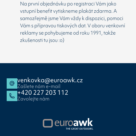
Na první objednávku po registraci Vám jako
vstupní benefit vytiskneme plakát zdarma. A
samozřejmě jsme Vám vždy k dispozici, pomoci
Vám s přípravou tiskových dat. V oboru venkovní
reklamy se pohybujeme od roku 1991, takže
zkušenosti tu jsou :o)
venkovka@euroawk.cz
Zašlete nám e-mail
+420 227 203 112
Zavolejte nám