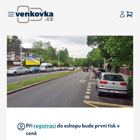
Při
registraci
do eshopu bude první tisk v
ceně