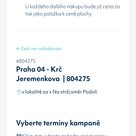
U každého dalšího nákupu bude již cena za
tisk jako položka k ceně plochy
Zpět na vyhledávání
#804275
Praha 04 - Krč
Jeremenkova | 804275
v lokalitě za x Na strži,směr Podolí
Vyberte termíny kampaně