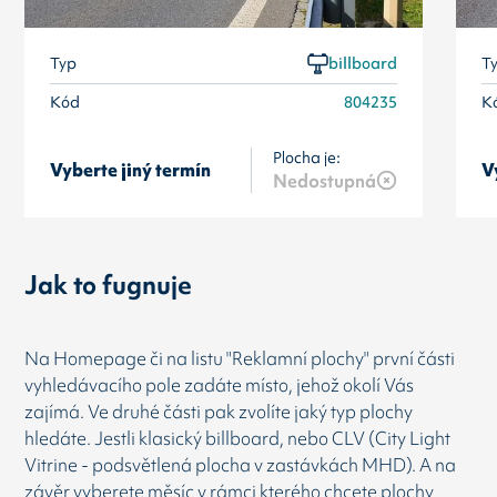
Typ
billboard
T
Kód
804235
K
Plocha je:
Vyberte jiný termín
V
Nedostupná
Jak to fugnuje
Na Homepage či na listu "Reklamní plochy" první části
vyhledávacího pole zadáte místo, jehož okolí Vás
zajímá. Ve druhé části pak zvolíte jaký typ plochy
hledáte. Jestli klasický billboard, nebo CLV (City Light
Vitrine - podsvětlená plocha v zastávkách MHD). A na
závěr vyberete měsíc v rámci kterého chcete plochy