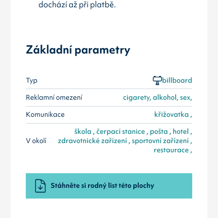
dochází až při platbě.
Základní parametry
Typ
billboard
Reklamní omezení
cigarety, alkohol, sex,
Komunikace
křižovatka ,
škola , čerpací stanice , pošta , hotel ,
V okolí
zdravotnické zařízení , sportovní zařízení ,
restaurace ,
Stáhněte si rodný list této plochy