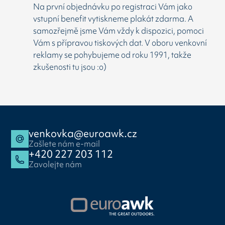
Na první objednávku po registraci Vám jako
vstupní benefit vytiskneme plakát zdarma. A
samozřejmě jsme Vám vždy k dispozici, pomoci
Vám s přípravou tiskových dat. V oboru venkovní
reklamy se pohybujeme od roku 1991, takže
zkušenosti tu jsou :o)
venkovka@euroawk.cz
Zašlete nám e-mail
+420 227 203 112
Zavolejte nám