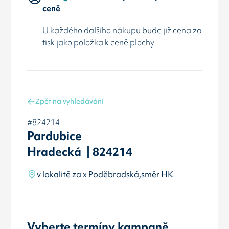
ceně
U každého dalšího nákupu bude již cena za
tisk jako položka k ceně plochy
Zpět na vyhledávání
#824214
Pardubice
Hradecká | 824214
v lokalitě za x Poděbradská,směr HK
Vyberte termíny kampaně