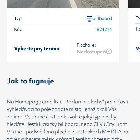
T
Typ
billboard
K
Kód
824214
Plocha je:
Vyberte jiný termín
V
Nedostupná
Jak to fugnuje
Na Homepage či na listu "Reklamní plochy" první části
vyhledávacího pole zadáte místo, jehož okolí Vás
zajímá. Ve druhé části pak zvolíte jaký typ plochy
hledáte. Jestli klasický billboard, nebo CLV (City Light
Vitrine - podsvětlená plocha v zastávkách MHD). A na
závěr vyberete měsíc v rámci kterého chcete plochy