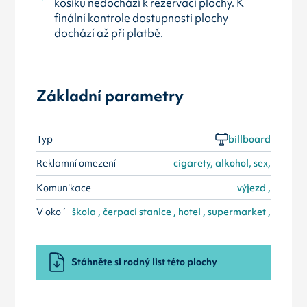
košíku nedochází k rezervaci plochy. K
finální kontrole dostupnosti plochy
dochází až při platbě.
Základní parametry
Typ
billboard
Reklamní omezení
cigarety, alkohol, sex,
Komunikace
výjezd ,
V okolí
škola , čerpací stanice , hotel , supermarket ,
Stáhněte si rodný list této plochy