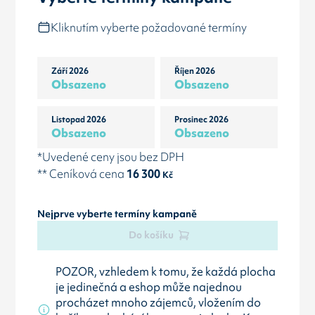
Kliknutím vyberte požadované termíny
Září 2026
Říjen 2026
Obsazeno
Obsazeno
Listopad 2026
Prosinec 2026
Obsazeno
Obsazeno
*Uvedené ceny jsou bez DPH
** Ceníková cena
16 300
Kč
Nejprve vyberte termíny kampaně
Do košíku
POZOR, vzhledem k tomu, že každá plocha
je jedinečná a eshop může najednou
procházet mnoho zájemců, vložením do