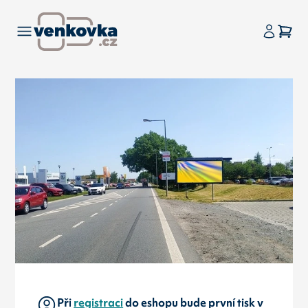
Při
registraci
do eshopu bude první tisk v