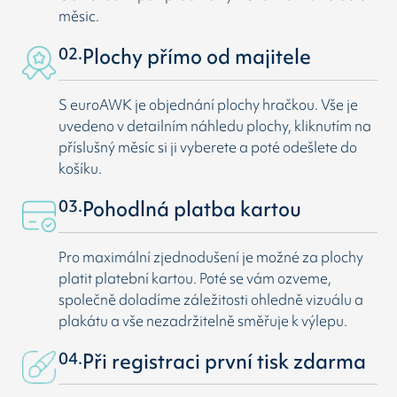
měsic.
02.
Plochy přímo od majitele
S euroAWK je objednání plochy hračkou. Vše je
uvedeno v detailním náhledu plochy, kliknutím na
příslušný měsíc si ji vyberete a poté odešlete do
košíku.
03.
Pohodlná platba kartou
Pro maximální zjednodušení je možné za plochy
platit platební kartou. Poté se vám ozveme,
společně doladíme záležitosti ohledně vizuálu a
plakátu a vše nezadržitelně směřuje k výlepu.
04.
Při registraci první tisk zdarma