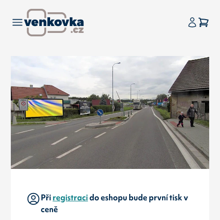
Při
registraci
do eshopu bude první tisk v
ceně