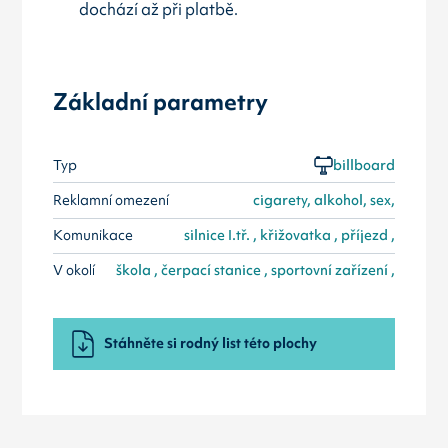
dochází až při platbě.
Základní parametry
Typ
billboard
Reklamní omezení
cigarety, alkohol, sex,
Komunikace
silnice I.tř. , křižovatka , příjezd ,
V okolí
škola , čerpací stanice , sportovní zařízení ,
Stáhněte si rodný list této plochy