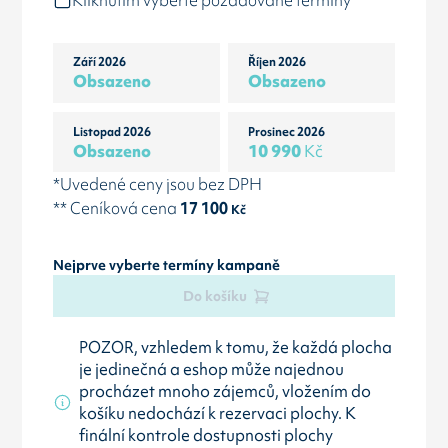
Kliknutím vyberte požadované termíny
Září 2026
Říjen 2026
Obsazeno
Obsazeno
Listopad 2026
Prosinec 2026
Obsazeno
10 990
Kč
*Uvedené ceny jsou bez DPH
** Ceníková cena
17 100
Kč
Nejprve vyberte termíny kampaně
Do košíku
POZOR, vzhledem k tomu, že každá plocha
je jedinečná a eshop může najednou
procházet mnoho zájemců, vložením do
košíku nedochází k rezervaci plochy. K
finální kontrole dostupnosti plochy