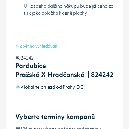
U každého dalšího nákupu bude již cena za
tisk jako položka k ceně plochy
Zpět na vyhledávání
#824242
Pardubice
Pražská X Hradčanská | 824242
v lokalitě příjezd od Prahy, DC
Vyberte termíny kampaně