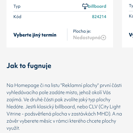
T
Typ
billboard
K
Kód
824214
Plocha je:
Vyberte jiný termín
V
Nedostupná
Jak to fugnuje
Na Homepage či na listu "Reklamní plochy" první části
vyhledávacího pole zadáte místo, jehož okolí Vás
zajímá. Ve druhé části pak zvolíte jaký typ plochy
hledáte. Jestli klasický billboard, nebo CLV (City Light
Vitrine - podsvětlená plocha v zastávkách MHD). A na
závěr vyberete měsíc v rámci kterého chcete plochy
využít.