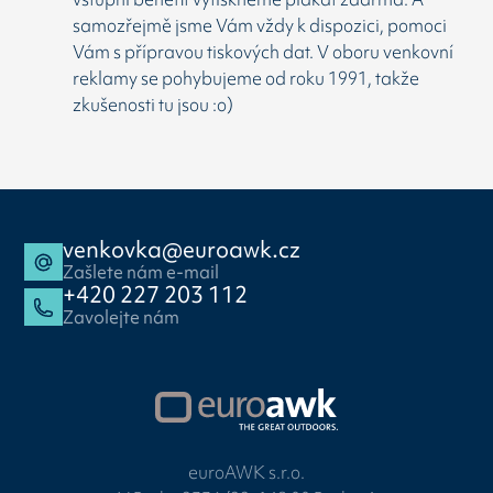
samozřejmě jsme Vám vždy k dispozici, pomoci
Vám s přípravou tiskových dat. V oboru venkovní
reklamy se pohybujeme od roku 1991, takže
zkušenosti tu jsou :o)
venkovka@euroawk.cz
Zašlete nám e-mail
+420 227 203 112
Zavolejte nám
euroAWK s.r.o.