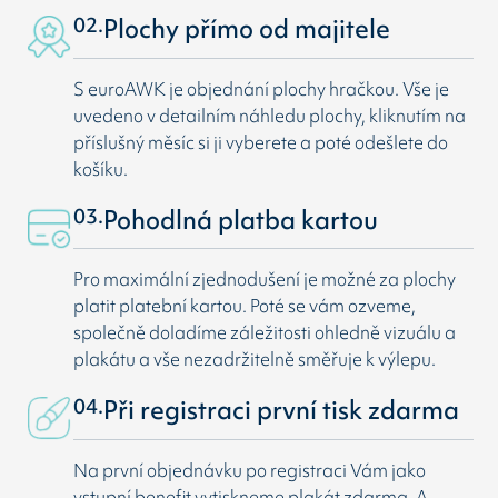
02.
Plochy přímo od majitele
S euroAWK je objednání plochy hračkou. Vše je
uvedeno v detailním náhledu plochy, kliknutím na
příslušný měsíc si ji vyberete a poté odešlete do
košíku.
03.
Pohodlná platba kartou
Pro maximální zjednodušení je možné za plochy
platit platební kartou. Poté se vám ozveme,
společně doladíme záležitosti ohledně vizuálu a
plakátu a vše nezadržitelně směřuje k výlepu.
04.
Při registraci první tisk zdarma
Na první objednávku po registraci Vám jako
vstupní benefit vytiskneme plakát zdarma. A