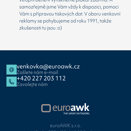
samozřejmě jsme Vám vždy k dispozici, pomoci
Vám s přípravou tiskových dat. V oboru venkovní
reklamy se pohybujeme od roku 1991, takže
zkušenosti tu jsou :o)
venkovka@euroawk.cz
Zašlete nám e-mail
+420 227 203 112
Zavolejte nám
euroAWK s.r.o.