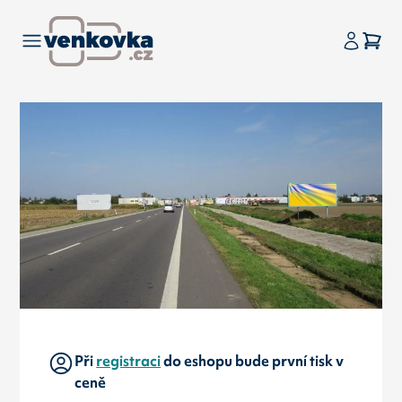
Při
registraci
do eshopu bude první tisk v
ceně