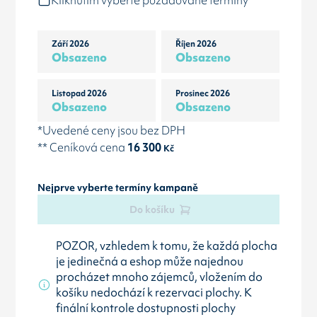
Kliknutím vyberte požadované termíny
Září 2026
Říjen 2026
Obsazeno
Obsazeno
Listopad 2026
Prosinec 2026
Obsazeno
Obsazeno
*Uvedené ceny jsou bez DPH
** Ceníková cena
16 300
Kč
Nejprve vyberte termíny kampaně
Do košíku
POZOR, vzhledem k tomu, že každá plocha
je jedinečná a eshop může najednou
procházet mnoho zájemců, vložením do
košíku nedochází k rezervaci plochy. K
finální kontrole dostupnosti plochy