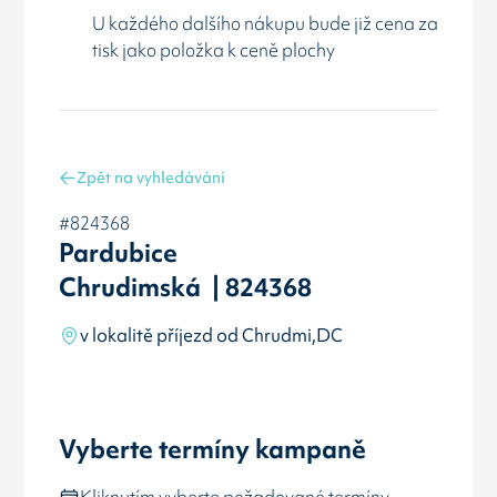
U každého dalšího nákupu bude již cena za
tisk jako položka k ceně plochy
Zpět na vyhledávání
#824368
Pardubice
Chrudimská | 824368
v lokalitě příjezd od Chrudmi,DC
Vyberte termíny kampaně