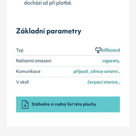
dochází až při platbě.
Základní parametry
Typ
billboard
Reklamní omezení
cigarety,
Komunikace
příjezd , silnice ostatní ,
V okolí
čerpací stanice ,
Stáhněte si rodný list této plochy