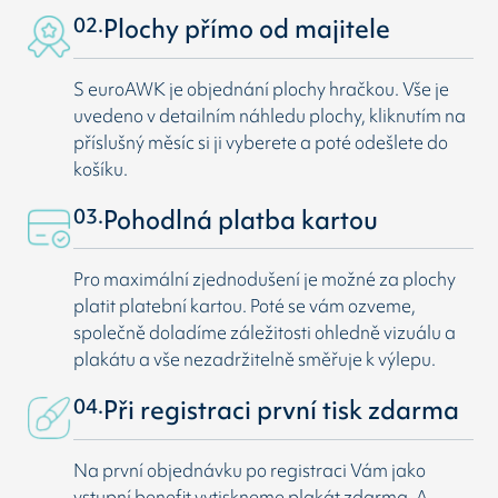
02.
Plochy přímo od majitele
S euroAWK je objednání plochy hračkou. Vše je
uvedeno v detailním náhledu plochy, kliknutím na
příslušný měsíc si ji vyberete a poté odešlete do
košíku.
03.
Pohodlná platba kartou
Pro maximální zjednodušení je možné za plochy
platit platební kartou. Poté se vám ozveme,
společně doladíme záležitosti ohledně vizuálu a
plakátu a vše nezadržitelně směřuje k výlepu.
04.
Při registraci první tisk zdarma
Na první objednávku po registraci Vám jako
vstupní benefit vytiskneme plakát zdarma. A