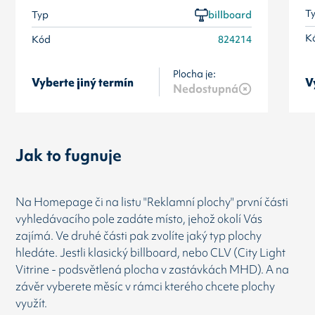
T
Typ
billboard
K
Kód
824214
Plocha je:
Vyberte jiný termín
V
Nedostupná
Jak to fugnuje
Na Homepage či na listu "Reklamní plochy" první části
vyhledávacího pole zadáte místo, jehož okolí Vás
zajímá. Ve druhé části pak zvolíte jaký typ plochy
hledáte. Jestli klasický billboard, nebo CLV (City Light
Vitrine - podsvětlená plocha v zastávkách MHD). A na
závěr vyberete měsíc v rámci kterého chcete plochy
využít.