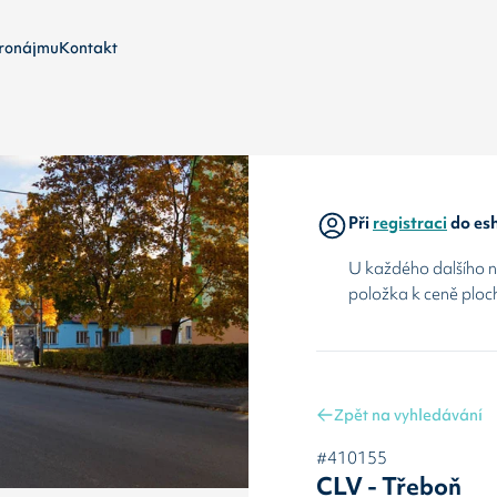
ronájmu
Kontakt
Při
registraci
do esh
U každého dalšího ná
položka k ceně ploc
Zpět na vyhledávání
#410155
CLV - Třeboň