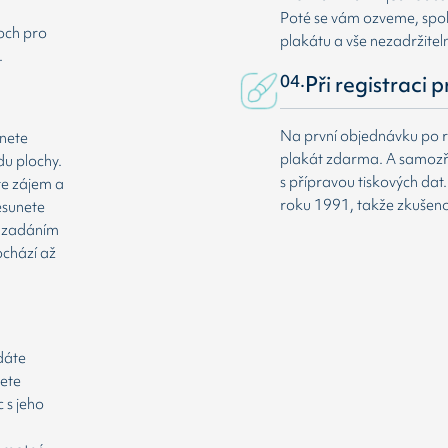
Poté se vám ozveme, spole
loch pro
plakátu a vše nezadržitel
.
04.
Při registraci 
Na první objednávku po r
dnete
plakát zdarma. A samozř
du plochy.
s přípravou tiskových da
te zájem a
roku 1991, takže zkušenost
esunete
že zadáním
ochází až
odáte
cete
 s jeho