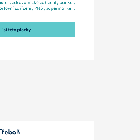
 hotel , zdravotnické zařízení , banka ,
ortovní zařízení , PNS , supermarket ,
list této plochy
Třeboň
Třeboň