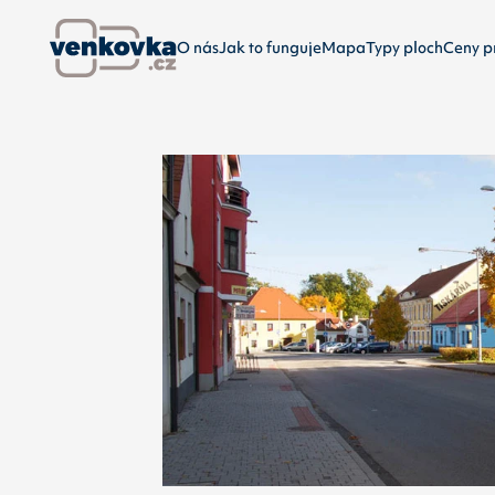
O nás
Jak to funguje
Mapa
Typy ploch
Ceny p