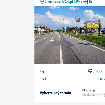
Jiráskova,I/24,příj.Pha,výj Br
Typ
billboa
Kód
8210
Plocha je:
Vyberte jiný termín
Nedostupná