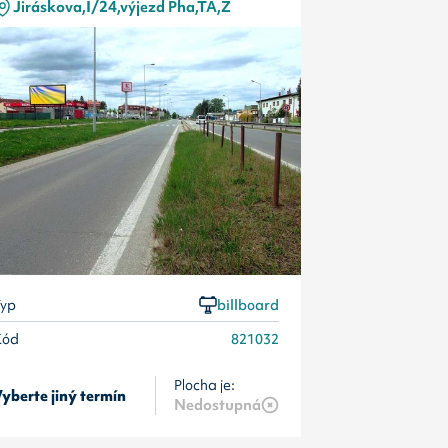
Jiráskova,I/24,výjezd Pha,TA,Z
Jiráskova,
Typ
Kód
yp
billboard
Kód
821032
Plocha je:
yberte jiný termín
Pošlete popt
Nedostupná