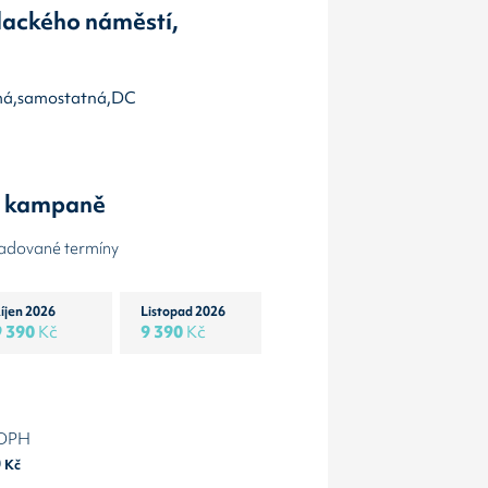
lackého náměstí,
olmá,samostatná,DC
y kampaně
žadované termíny
íjen 2026
Listopad 2026
9 390
Kč
9 390
Kč
 DPH
0
Kč