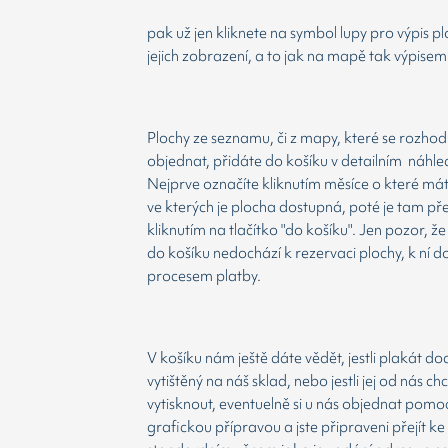
pak už jen kliknete na symbol lupy pro výpis p
jejich zobrazení, a to jak na mapě tak výpisem
Plochy ze seznamu, či z mapy, které se rozho
objednat, přidáte do košíku v detailním náhle
Nejprve označíte kliknutím měsíce o které má
ve kterých je plocha dostupná, poté je tam př
kliknutím na tlačítko "do košíku". Jen pozor, 
do košíku nedochází k rezervaci plochy, k ní d
procesem platby.
V košíku nám ještě dáte vědět, jestli plakát d
vytištěný na náš sklad, nebo jestli jej od nás ch
vytisknout, eventuelně si u nás objednat pomoc
grafickou přípravou a jste připraveni přejít ke