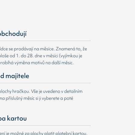
obchodují
ídce se prodávají na měsíce. Znamená to, že
loše od 1. do 28. dne v měsíci (vyjímkou je
probíhá výměna motivů na další měsic.
d majitele
lochy hračkou. Vše je uvedeno v detailním
a příslušný měsíc si ji vyberete a poté
ba kartou
í je možné za plochy platit platební kartou.