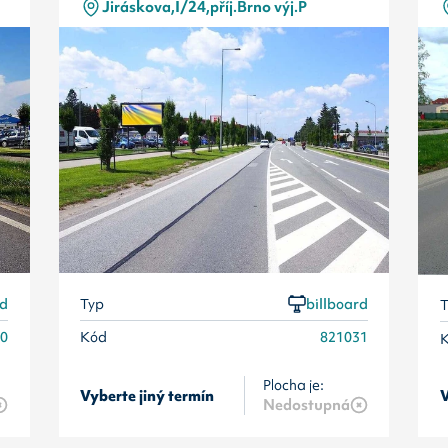
Jiráskova,I/24,příj.Brno výj.P
rd
Typ
billboard
T
30
Kód
821031
Plocha je:
Vyberte jiný termín
V
Nedostupná