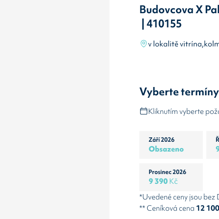
Budovcova X Pa
| 410155
v lokalitě vitrína,k
Vyberte termín
Kliknutím vyberte po
Září 2026
Ř
Obsazeno
Prosinec 2026
9 390
Kč
*Uvedené ceny jsou bez
** Ceníková cena
12 10