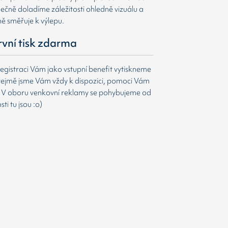
čně doladíme záležitosti ohledně vizuálu a
ně směřuje k výlepu.
první tisk zdarma
egistraci Vám jako vstupní benefit vytiskneme
ejmě jsme Vám vždy k dispozici, pomoci Vám
t. V oboru venkovní reklamy se pohybujeme od
i tu jsou :o)