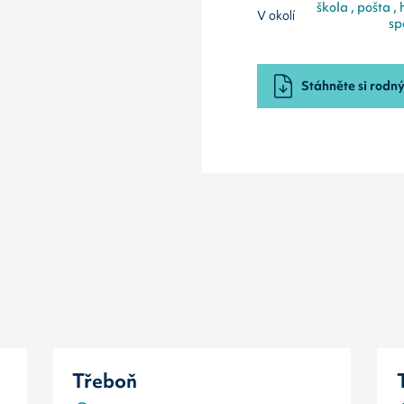
škola , pošta ,
V okolí
sp
Stáhněte si rodný 
Třeboň