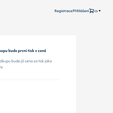
Registrace
Přihlášení
cs
opu bude první tisk v ceně
kupu bude již cena za tisk jako
hy