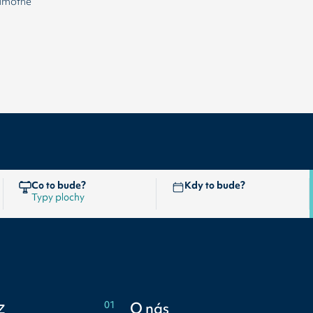
samotné
Co to bude?
Kdy to bude?
z
01
O nás