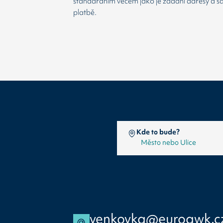
standardním věcem jako je zadání adresy a 
platbě.
Kde to bude?
venkovka@euroawk.c