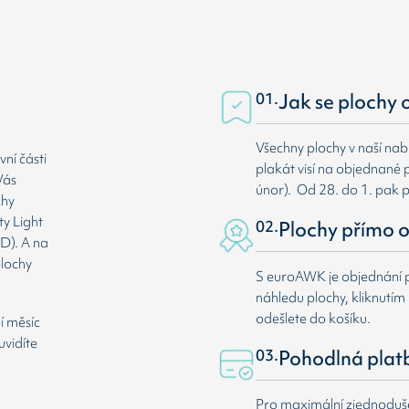
01.
Jak se plochy 
Všechny plochy v naší nab
ní části
plakát visí na objednané p
Vás
únor). Od 28. do 1. pak 
chy
ty Light
02.
Plochy přímo o
D). A na
plochy
S euroAWK je objednání p
náhledu plochy, kliknutím n
odešlete do košíku.
í měsíc
uvidíte
03.
Pohodlná plat
Pro maximální zjednodušen