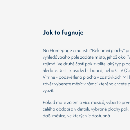
Jak to fugnuje
Na Homepage či na listu "Reklamní plochy" prv
vyhledávacího pole zadáte místo, jehož okolí 
zajímá. Ve druhé části pak zvolíte jaký typ plo
hledáte. Jestli klasický billboard, nebo CLV (Ci
Vitrine - podsvětlená plocha v zastávkách MH
závěr vyberete měsíc v rámci kterého chcete 
využít.
Pokud máte zájem o více měsíců, vyberte prvn
celého období a v detailu vybrané plochy pak 
další měsíce, ve kterých je dostupná.