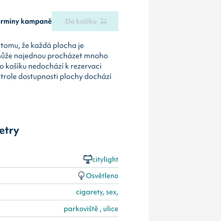
termíny kampaně
Do košíku
tomu, že každá plocha je
může najednou procházet mnoho
o košíku nedochází k rezervaci
ntrole dostupnosti plochy dochází
etry
citylight
Osvětleno
cigarety, sex,
parkoviště , ulice