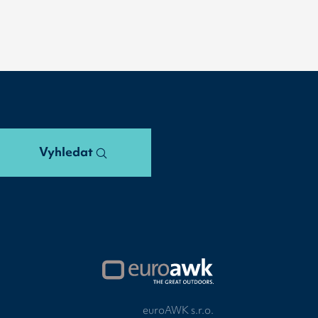
Vyhledat
euroAWK s.r.o.