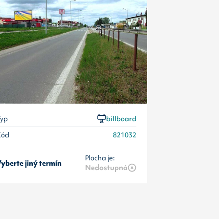
Kód
yp
billboard
Kód
821032
Plocha je:
yberte jiný termín
Pošlete popt
Nedostupná