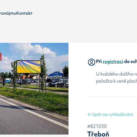
ronájmu
Kontakt
Při
registraci
do esh
U každého dalšího ná
položka k ceně ploc
Zpět na vyhledávání
#821030
Třeboň