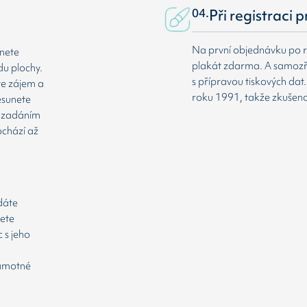
04.
Při registraci 
Na první objednávku po r
dnete
plakát zdarma. A samozř
du plochy.
s přípravou tiskových da
te zájem a
roku 1991, takže zkušenost
esunete
že zadáním
ochází až
odáte
cete
 s jeho
samotné