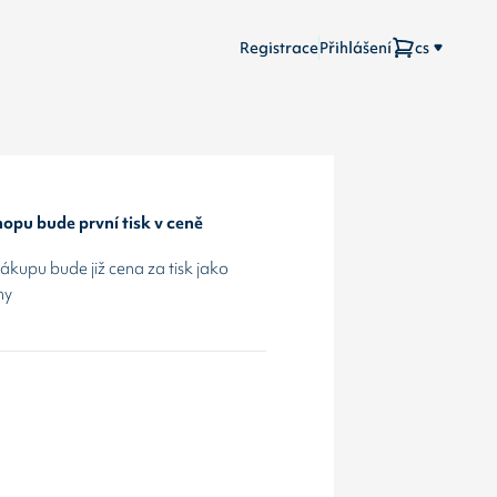
Registrace
Přihlášení
cs
opu bude první tisk v ceně
kupu bude již cena za tisk jako
hy