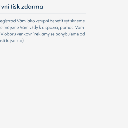
první tisk zdarma
egistraci Vám jako vstupní benefit vytiskneme
ejmě jsme Vám vždy k dispozici, pomoci Vám
t. V oboru venkovní reklamy se pohybujeme od
i tu jsou :o)