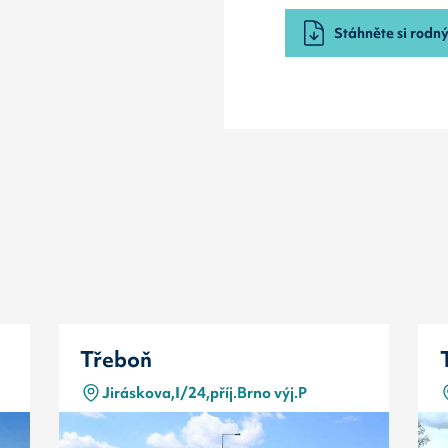
Stáhněte si rodný 
Třeboň
Jiráskova,I/24,příj.Brno výj.P