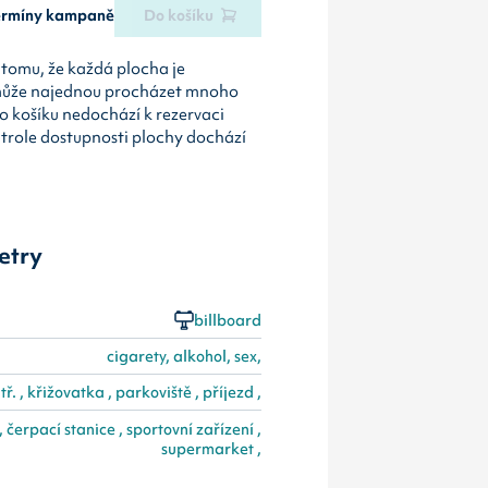
termíny kampaně
Do košíku
tomu, že každá plocha je
může najednou procházet mnoho
o košíku nedochází k rezervaci
ntrole dostupnosti plochy dochází
etry
billboard
cigarety, alkohol, sex,
.tř. , křižovatka , parkoviště , příjezd ,
 čerpací stanice , sportovní zařízení ,
supermarket ,