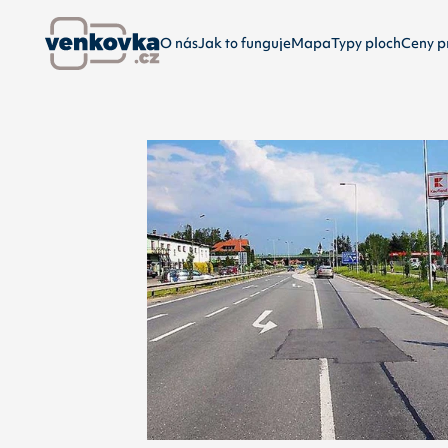
O nás
Jak to funguje
Mapa
Typy ploch
Ceny p