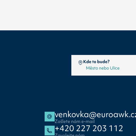
Kde to bude?
venkovka@euroawk.c
Zašlete nám e-mail
+420 227 203 112
Zavolejte nám