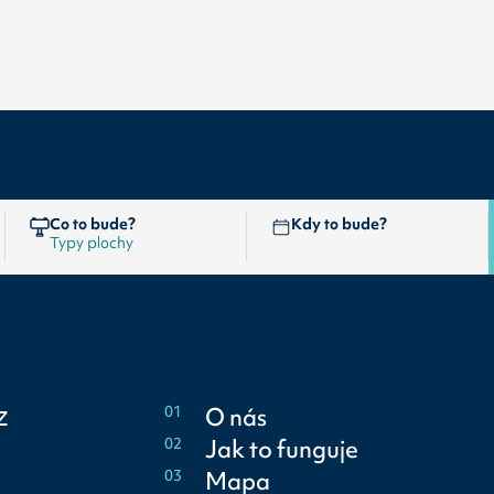
Co to bude?
Kdy to bude?
z
01
O nás
02
Jak to funguje
03
Mapa