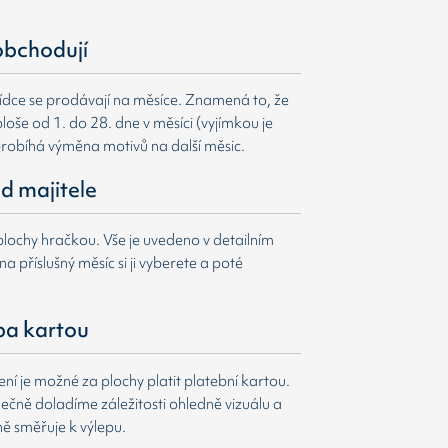
obchodují
ídce se prodávají na měsíce. Znamená to, že
loše od 1. do 28. dne v měsíci (vyjímkou je
probíhá výměna motivů na další měsic.
d majitele
lochy hračkou. Vše je uvedeno v detailním
a příslušný měsíc si ji vyberete a poté
ba kartou
í je možné za plochy platit platební kartou.
čně doladíme záležitosti ohledně vizuálu a
ně směřuje k výlepu.