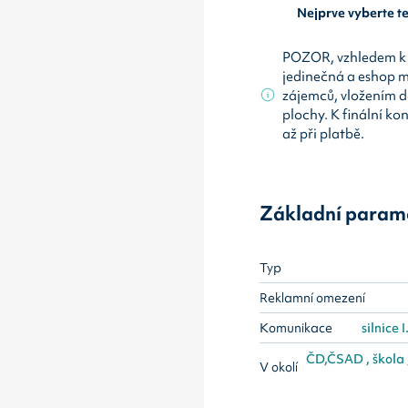
Nejprve vyberte 
POZOR, vzhledem k 
jedinečná a eshop 
zájemců, vložením d
plochy. K finální ko
až při platbě.
Základní param
Typ
Reklamní omezení
Komunikace
silnice I
ČD,ČSAD , škola ,
V okolí