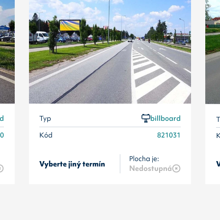
rd
Typ
billboard
T
30
Kód
821031
Plocha je:
Vyberte jiný termín
V
Nedostupná