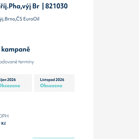
říj.Pha,výj Br | 821030
,výj.Brno,ČS EuroOil
y kampaně
žadované termíny
íjen 2026
Listopad 2026
Obsazeno
Obsazeno
 DPH
0
Kč