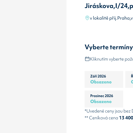
Jiráskova,I/24,p
v lokalitě příj.Praha
Vyberte termín
Kliknutím vyberte po
Září 2026
Ř
Obsazeno
Prosinec 2026
Obsazeno
*Uvedené ceny jsou bez
** Ceníková cena
13 40