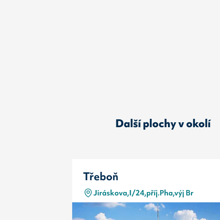
Další plochy v okolí
Třeboň
Jiráskova,I/24,příj.Pha,výj Br