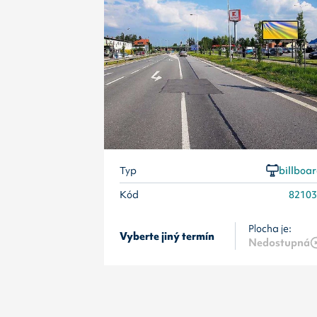
Typ
billboa
Kód
8210
Plocha je:
Vyberte jiný termín
Nedostupná