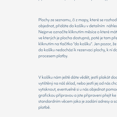
Plochy ze seznamu, či z mapy, které se rozho
objednat, přidáte do košíku v detailním náhle
Nejprve označíte kliknutím měsíce o které má
ve kterých je plocha dostupná, poté je tam př
kliknutím na tlačítko "do košíku". Jen pozor, 
do košíku nedochází k rezervaci plochy, k ní d
procesem platby.
V košíku nám ještě dáte vědět, jestli plakát d
vytištěný na náš sklad, nebo jestli jej od nás ch
vytisknout, eventuelně si u nás objednat pomoc
grafickou přípravou a jste připraveni přejít ke
standardním věcem jako je zadání adresy a 
platbě.