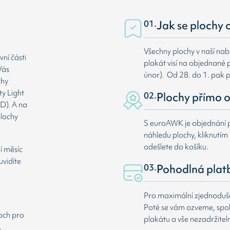
01.
Jak se plochy 
Všechny plochy v naší nab
ní části
plakát visí na objednané p
Vás
únor). Od 28. do 1. pak 
chy
ty Light
02.
Plochy přímo o
D). A na
plochy
S euroAWK je objednání p
náhledu plochy, kliknutím n
odešlete do košíku.
í měsíc
uvidíte
03.
Pohodlná plat
Pro maximální zjednodušen
Poté se vám ozveme, spole
loch pro
plakátu a vše nezadržitel
.