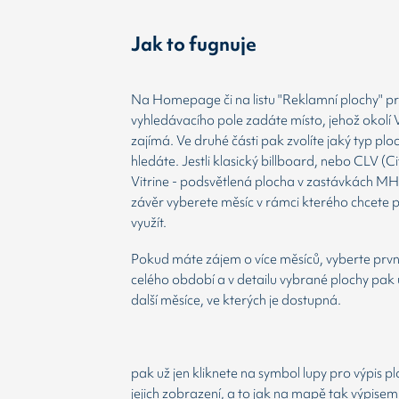
Jak to fugnuje
Na Homepage či na listu "Reklamní plochy" prv
vyhledávacího pole zadáte místo, jehož okolí 
zajímá. Ve druhé části pak zvolíte jaký typ plo
hledáte. Jestli klasický billboard, nebo CLV (Ci
Vitrine - podsvětlená plocha v zastávkách MH
závěr vyberete měsíc v rámci kterého chcete 
využít.
Pokud máte zájem o více měsíců, vyberte prvn
celého období a v detailu vybrané plochy pak 
další měsíce, ve kterých je dostupná.
pak už jen kliknete na symbol lupy pro výpis p
jejich zobrazení, a to jak na mapě tak výpisem