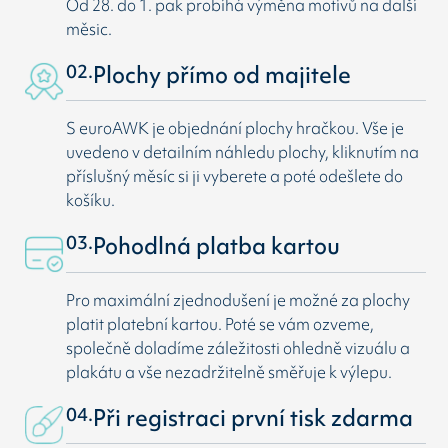
Od 28. do 1. pak probíhá výměna motivů na další
měsic.
02.
Plochy přímo od majitele
S euroAWK je objednání plochy hračkou. Vše je
uvedeno v detailním náhledu plochy, kliknutím na
příslušný měsíc si ji vyberete a poté odešlete do
košíku.
03.
Pohodlná platba kartou
Pro maximální zjednodušení je možné za plochy
platit platební kartou. Poté se vám ozveme,
společně doladíme záležitosti ohledně vizuálu a
plakátu a vše nezadržitelně směřuje k výlepu.
04.
Při registraci první tisk zdarma