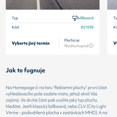
Typ
billboard
T
Kód
821030
K
Plocha je:
Vyberte jiný termín
V
Nedostupná
Jak to fugnuje
Na Homepage či na listu "Reklamní plochy" první části
vyhledávacího pole zadáte místo, jehož okolí Vás
zajímá. Ve druhé části pak zvolíte jaký typ plochy
hledáte. Jestli klasický billboard, nebo CLV (City Light
Vitrine - podsvětlená plocha v zastávkách MHD). A na