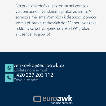
Na první objednávku po registraci Vám jako
vstupní benefit vytiskneme plakát zdarma. A
samozřejmě jsme Vám vždy k dispozici, pomoci
Vám s přípravou tiskových dat. V oboru venkovní
reklamy se pohybujeme od roku 1991, takže
zkušenosti tu jsou :o)
venkovka@euroawk.cz
Zašlete nám e-mail
+420 227 203 112
Zavolejte nám