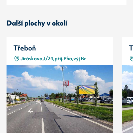
Další plochy v okolí
Třeboň
T
Jiráskova,I/24,příj.Pha,výj Br