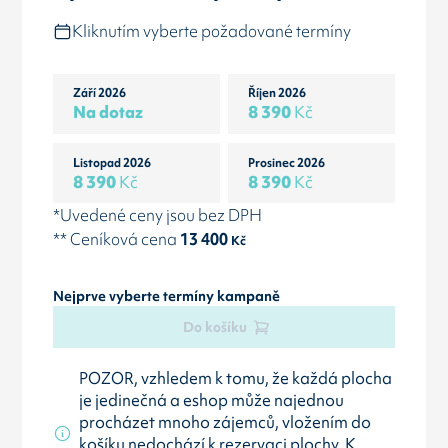
Kliknutím vyberte požadované termíny
Září 2026
Říjen 2026
Na dotaz
8 390
Kč
Listopad 2026
Prosinec 2026
8 390
Kč
8 390
Kč
*Uvedené ceny jsou bez DPH
** Ceníková cena
13 400
Kč
Nejprve vyberte termíny kampaně
Do košíku
POZOR, vzhledem k tomu, že každá plocha
je jedinečná a eshop může najednou
procházet mnoho zájemců, vložením do
košíku nedochází k rezervaci plochy. K