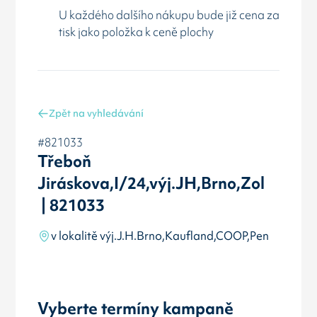
U každého dalšího nákupu bude již cena za
tisk jako položka k ceně plochy
Zpět na vyhledávání
#821033
Třeboň
Jiráskova,I/24,výj.JH,Brno,Zol
| 821033
v lokalitě výj.J.H.Brno,Kaufland,COOP,Pen
Vyberte termíny kampaně