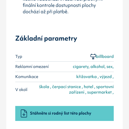
finální kontrole dostupnosti plochy
dochází až při platbě.
Základní parametry
Typ
billboard
Reklamní omezení
cigarety, alkohol, sex,
Komunikace
křižovatka , výjezd ,
škola , čerpací stanice , hotel , sportovní
V okolí
zařízení , supermarket ,
Stáhněte si rodný list této plochy