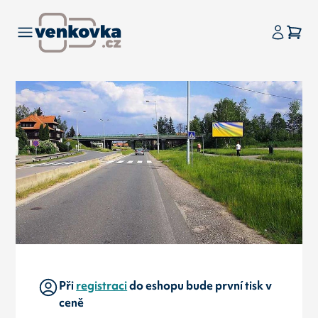
Při
registraci
do eshopu bude první tisk v
ceně