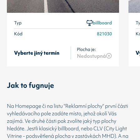
Typ
billboard
T
Kód
821030
K
Plocha je:
Vyberte jiný termín
V
Nedostupná
Jak to fugnuje
Na Homepage či na listu "Reklamní plochy" první části
vyhledávacího pole zadáte místo, jehož okolí Vás
zajímá. Ve druhé části pak zvolíte jaký typ plochy
hledáte. Jestli klasický billboard, nebo CLV (City Light
Vitrine - podsvětlená plocha v zastávkách MHD). A na