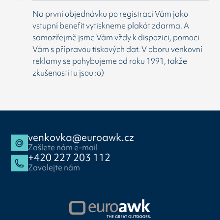
Na první objednávku po registraci Vám jako
vstupní benefit vytiskneme plakát zdarma. A
samozřejmě jsme Vám vždy k dispozici, pomoci
Vám s přípravou tiskových dat. V oboru venkovní
reklamy se pohybujeme od roku 1991, takže
zkušenosti tu jsou :o)
venkovka@euroawk.cz
Zašlete nám e-mail
+420 227 203 112
Zavolejte nám