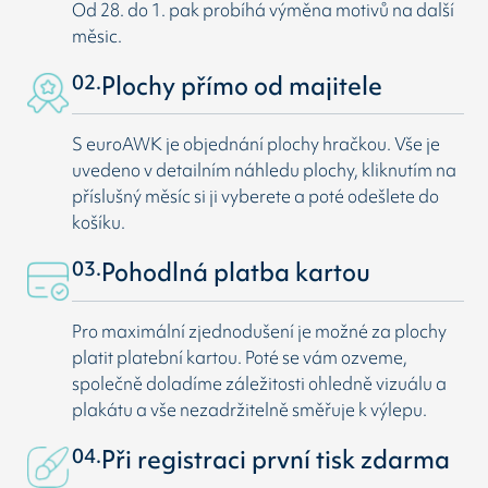
Od 28. do 1. pak probíhá výměna motivů na další
měsic.
02.
Plochy přímo od majitele
S euroAWK je objednání plochy hračkou. Vše je
uvedeno v detailním náhledu plochy, kliknutím na
příslušný měsíc si ji vyberete a poté odešlete do
košíku.
03.
Pohodlná platba kartou
Pro maximální zjednodušení je možné za plochy
platit platební kartou. Poté se vám ozveme,
společně doladíme záležitosti ohledně vizuálu a
plakátu a vše nezadržitelně směřuje k výlepu.
04.
Při registraci první tisk zdarma