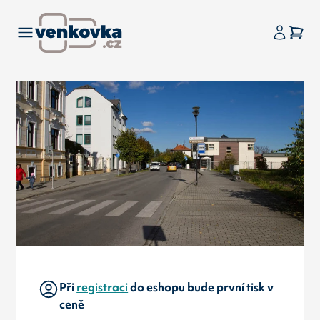
Při
registraci
do eshopu bude první tisk v
ceně