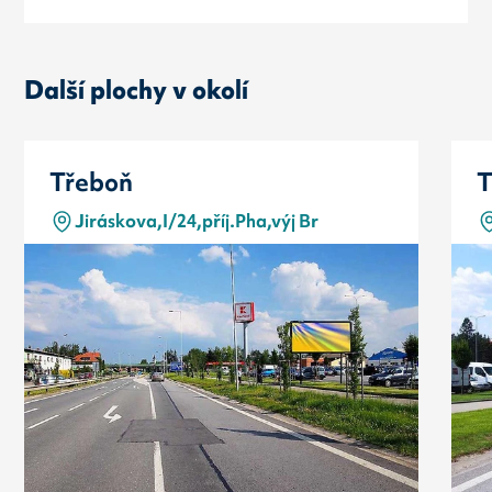
Další plochy v okolí
Třeboň
T
Jiráskova,I/24,příj.Pha,výj Br