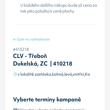
U každého dalšího nákupu bude již cena za
tisk jako položka k ceně plochy
Zpět na vyhledávání
#410218
CLV - Třeboň
Dukelská, ZC | 410218
v lokalitě zastávka,kolmá,levá,vnitřní,Ko
Vyberte termíny kampaně