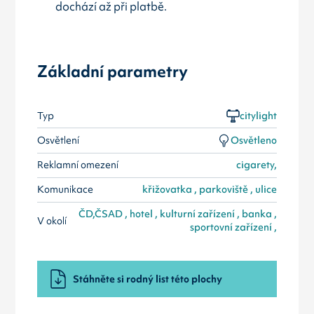
dochází až při platbě.
Základní parametry
Typ
citylight
Osvětlení
Osvětleno
Reklamní omezení
cigarety,
Komunikace
křižovatka , parkoviště , ulice
ČD,ČSAD , hotel , kulturní zařízení , banka ,
V okolí
sportovní zařízení ,
Stáhněte si rodný list této plochy