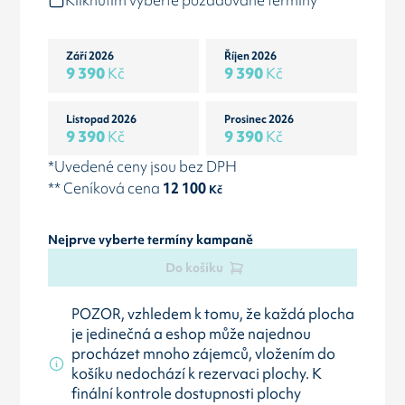
Kliknutím vyberte požadované termíny
Září 2026
Říjen 2026
9 390
Kč
9 390
Kč
Listopad 2026
Prosinec 2026
9 390
Kč
9 390
Kč
*Uvedené ceny jsou bez DPH
** Ceníková cena
12 100
Kč
Nejprve vyberte termíny kampaně
Do košíku
POZOR, vzhledem k tomu, že každá plocha
je jedinečná a eshop může najednou
procházet mnoho zájemců, vložením do
košíku nedochází k rezervaci plochy. K
finální kontrole dostupnosti plochy